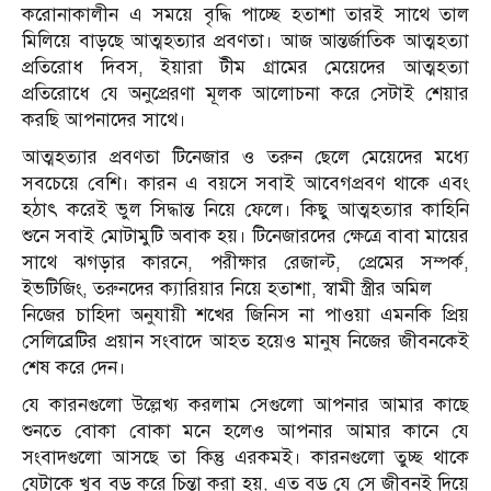
করোনাকালীন এ সময়ে বৃদ্ধি পাচ্ছে হতাশা তারই সাথে তাল
মিলিয়ে বাড়ছে আত্মহত্যার প্রবণতা। আজ আন্তর্জাতিক আত্মহত্যা
প্রতিরোধ দিবস, ইয়ারা টীম গ্রামের মেয়েদের আত্মহত্যা
প্রতিরোধে যে অনুপ্রেরণা মূলক আলোচনা করে সেটাই শেয়ার
করছি আপনাদের সাথে।
আত্মহত্যার প্রবণতা টিনেজার ও তরুন ছেলে মেয়েদের মধ্যে
সবচেয়ে বেশি। কারন এ বয়সে সবাই আবেগপ্রবণ থাকে এবং
হঠাৎ করেই ভুল সিদ্ধান্ত নিয়ে ফেলে। কিছু আত্মহত্যার কাহিনি
শুনে সবাই মোটামুটি অবাক হয়। টিনেজারদের ক্ষেত্রে বাবা মায়ের
সাথে ঝগড়ার কারনে, পরীক্ষার রেজাল্ট, প্রেমের সম্পর্ক,
ইভটিজিং, তরুনদের ক্যারিয়ার নিয়ে হতাশা, স্বামী স্ত্রীর অমিল
নিজের চাহিদা অনুযায়ী শখের জিনিস না পাওয়া এমনকি প্রিয়
সেলিব্রেটির প্রয়ান সংবাদে আহত হয়েও মানুষ নিজের জীবনকেই
শেষ করে দেন।
যে কারনগুলো উল্লেখ্য করলাম সেগুলো আপনার আমার কাছে
শুনতে বোকা বোকা মনে হলেও আপনার আমার কানে যে
সংবাদগুলো আসছে তা কিন্তু এরকমই। কারনগুলো তুচ্ছ থাকে
যেটাকে খুব বড় করে চিন্তা করা হয়, এত বড় যে সে জীবনই দিয়ে