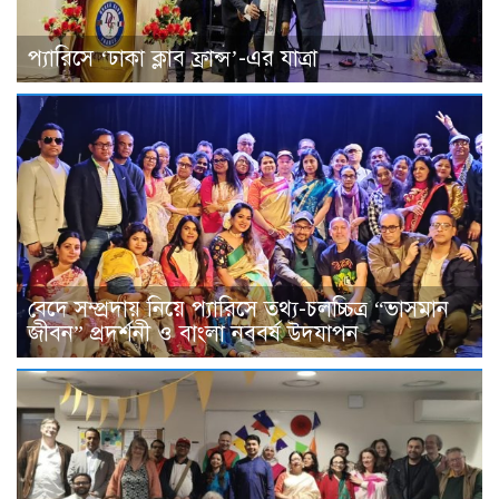
প্যারিসে ‘ঢাকা ক্লাব ফ্রান্স’-এর যাত্রা
বেদে সম্প্রদায় নিয়ে প্যারিসে তথ্য-চলচ্চিত্র “ভাসমান
জীবন” প্রদর্শনী ও বাংলা নববর্ষ উদযাপন