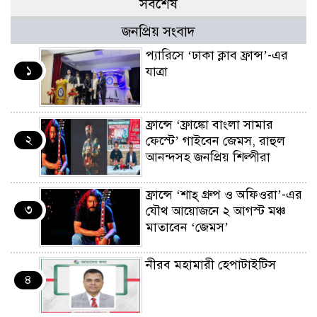
সর্বশেষ
জনপ্রিয় সংবাদ
প্যারিসে ‘ঢাকা ক্লাব ফ্রান্স’-এর
১
যাত্রা
ফ্রান্সে ‘ফ্রাঙ্কো বাংলা সামার
২
ফেস্টে’ গাইবেন জেমস, রাহুল
আনন্দসহ জনপ্রিয় শিল্পীরা
ফ্রান্সে ‘শাহ্ গ্রুপ ও অফিওরা’-এর
৩
যৌথ আয়োজনে ২ আগস্ট মঞ্চ
মাতাবেন ‘জেমস’
নীরব মহামারী হেপাটাইটিস
৪