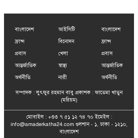
কর্মসংস্থান তৈরির লক্ষ্যে SAF-
৫
এর সম্পূর্ণ বিনামূল্যের সুশি
প্রশিক্ষণ কার্যক্রমের শুভ সূচনা
বাংলাদেশ
আইসিটি
বাংলাদেশ
ফ্রান্সসহ ইউরোপীয় দেশসমূহে
ফ্রান্স
বিনোদন
ফ্রান্স
৬
দাবদাহ: কারণ, প্রভাব ও করণীয়
প্রবাস
খেলা
প্রবাস
আন্তর্জাতিক
স্বাস্থ্য
আন্তর্জাতিক
ফ্রান্সে সংবর্ধিত হলেন যুক্তরাজ্য
৭
বিএনপি’র আহ্বায়ক কমিটির
অর্থনীতি
নারী
অর্থনীতি
সদস্য তপন
সম্পাদক : লুৎফুর রহমান বাবু প্রকাশক : ফাতেমা খাতুন
সাংবাদিকতায় কৃতিত্বের পুরস্কার
(মরিয়ম)
৮
পেলেন জুনেদ ফারহান
মোবাইল : +৩৩ ৭ ৫১ ১২ ৭৪ ৭০ ইমেইল :
info@amaderkatha24.com গুলশান - ১, ঢাকা - ১২১০,
এমপি মমতাজ আলোকে
বাংলাদেশ
৯
অভিনন্দন জানালো ‘মুন্সিগঞ্জ