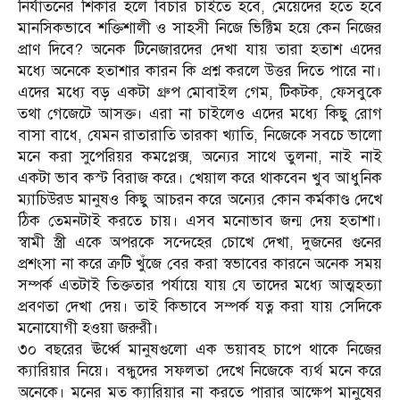
নির্যাতনের শিকার হলে বিচার চাইতে হবে, মেয়েদের হতে হবে
মানসিকভাবে শক্তিশালী ও সাহসী নিজে ভিক্টিম হয়ে কেন নিজের
প্রাণ দিবে? অনেক টিনেজারদের দেখা যায় তারা হতাশ এদের
মধ্যে অনেকে হতাশার কারন কি প্রশ্ন করলে উত্তর দিতে পারে না।
এদের মধ্যে বড় একটা গ্রুপ মোবাইল গেম, টিকটক, ফেসবুকে
তথা গেজেটে আসক্ত। এরা না চাইলেও এদের মধ্যে কিছু রোগ
বাসা বাধে, যেমন রাতারাতি তারকা খ্যাতি, নিজেকে সবচে ভালো
মনে করা সুপেরিয়র কমপ্লেক্স, অন্যের সাথে তুলনা, নাই নাই
একটা ভাব কস্ট বিরাজ করে। খেয়াল করে থাকবেন খুব আধুনিক
ম্যাচিউরড মানুষও কিছু আচরন করে অন্যের কোন কর্মকাণ্ড দেখে
ঠিক তেমনটাই করতে চায়। এসব মনোভাব জন্ম দেয় হতাশা।
স্বামী স্ত্রী একে অপরকে সন্দেহের চোখে দেখা, দুজনের গুনের
প্রশংসা না করে ত্রুটি খুঁজে বের করা স্বভাবের কারনে অনেক সময়
সম্পর্ক এতটাই তিক্ততার পর্যায়ে যায় যে তাদের মধ্যে আত্মহত্যা
প্রবণতা দেখা দেয়। তাই কিভাবে সম্পর্ক যত্ন করা যায় সেদিকে
মনোযোগী হওয়া জরুরী।
৩০ বছরের ঊর্ধ্বে মানুষগুলো এক ভয়াবহ চাপে থাকে নিজের
ক্যারিয়ার নিয়ে। বন্ধুদের সফলতা দেখে নিজেকে ব্যর্থ মনে করে
অনেকে। মনের মত ক্যারিয়ার না করতে পারার আক্ষেপ মানুষের