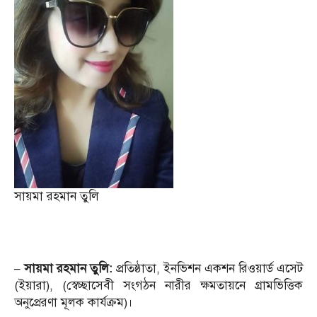
সায়মা রহমান তুলি
– সায়মা রহমান তুলি:
প্রতিষ্ঠাতা, ইনভিশন একশন রিওয়ার্ড এসেট
(ইয়ারা), (স্বেচ্ছাসেবী সংগঠন নারীর ক্ষমতায়নে গ্রামভিত্তিক
অনুপ্রেরণা মূলক কার্যক্রম)।