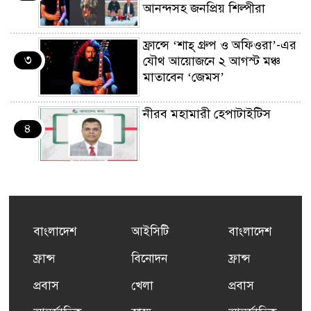
আনন্দসহ জনপ্রিয় শিল্পীরা
ফ্রান্সে ‘শাহ্ গ্রুপ ও অফিওরা’-এর
৩
যৌথ আয়োজনে ২ আগস্ট মঞ্চ
মাতাবেন ‘জেমস’
নীরব মহামারী হেপাটাইটিস
৪
কর্মসংস্থান তৈরির লক্ষ্যে SAF-
৫
এর সম্পূর্ণ বিনামূল্যের সুশি
প্রশিক্ষণ কার্যক্রমের শুভ সূচনা
বাংলাদেশ
আইসিটি
বাংলাদেশ
ফ্রান্সসহ ইউরোপীয় দেশসমূহে
ফ্রান্স
বিনোদন
ফ্রান্স
৬
দাবদাহ: কারণ, প্রভাব ও করণীয়
প্রবাস
খেলা
প্রবাস