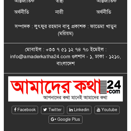
আন্তর্জাতিক
স্বাস্থ্য
আন্তর্জাতিক
ফ্রান্সে সংবর্ধিত হলেন যুক্তরাজ্য
৭
বিএনপি’র আহ্বায়ক কমিটির
অর্থনীতি
নারী
অর্থনীতি
সদস্য তপন
সম্পাদক : লুৎফুর রহমান বাবু প্রকাশক : ফাতেমা খাতুন
সাংবাদিকতায় কৃতিত্বের পুরস্কার
(মরিয়ম)
৮
পেলেন জুনেদ ফারহান
মোবাইল : +৩৩ ৭ ৫১ ১২ ৭৪ ৭০ ইমেইল :
info@amaderkatha24.com গুলশান - ১, ঢাকা - ১২১০,
এমপি মমতাজ আলোকে
বাংলাদেশ
৯
অভিনন্দন জানালো ‘মুন্সিগঞ্জ
জেলা প্রবাসী এসোসিয়েশন’
বেদে সম্প্রদায় নিয়ে প্যারিসে
১০
তথ্য-চলচ্চিত্র “ভাসমান জীবন”
প্রদর্শনী ও বাংলা নববর্ষ উদযাপন
Facebook
Twitter
Linkedin
Youtube
Google Plus