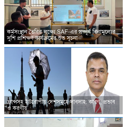
কর্মসংস্থান তৈরির লক্ষ্যে SAF-এর সম্পূর্ণ বিনামূল্যের
সুশি প্রশিক্ষণ কার্যক্রমের শুভ সূচনা
ফ্রান্সসহ ইউরোপীয় দেশসমূহে দাবদাহ: কারণ, প্রভাব
ও করণীয়