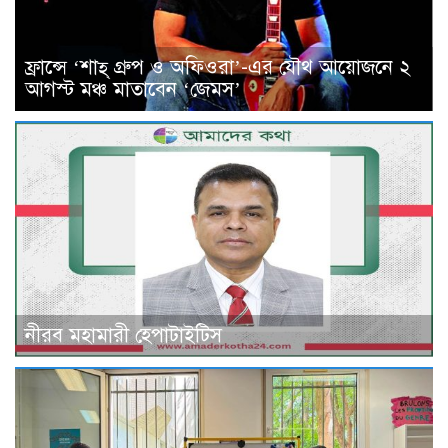
ফ্রান্সে ‘শাহ্ গ্রুপ ও অফিওরা’-এর যৌথ আয়োজনে ২
আগস্ট মঞ্চ মাতাবেন ‘জেমস’
নীরব মহামারী হেপাটাইটিস