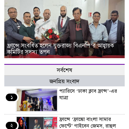
ফ্রান্সে সংবর্ধিত হলেন যুক্তরাজ্য বিএনপি’র আহ্বায়ক
কমিটির সদস্য তপন
সর্বশেষ
জনপ্রিয় সংবাদ
প্যারিসে ‘ঢাকা ক্লাব ফ্রান্স’-এর
১
যাত্রা
ফ্রান্সে ‘ফ্রাঙ্কো বাংলা সামার
২
ফেস্টে’ গাইবেন জেমস, রাহুল