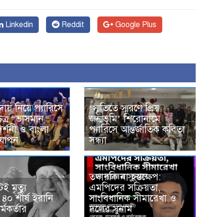
Linkedin
Reddit
Google Plus
দায় নিয়ে প্যারিসে
‘স্মৃতিতে স্মরণে প্রিয়
িত্র “ভাসমান
জন্মভূমি’ শিরোনামে
দর্শনী ও বাংলা
প্যারিসে আন্তর্জাতিক কবিতা
দযাপন
সন্ধ্যা
তদারকি না হস্তক্ষেপ:
ই মৃত্যু
এমপিদের সক্রিয়তা,
৪০ শীর্ষ ইরানি
সাংবিধানিক সীমারেখা ও
্মকর্তার
দলের সুনাম