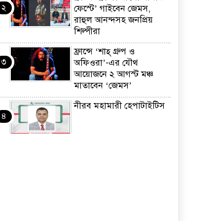
২
ফেস্টে’ গাইবেন জেমস,
রাহুল আনন্দসহ জনপ্রিয়
শিল্পীরা
ফ্রান্সে ‘শাহ্ গ্রুপ ও
৩
অফিওরা’-এর যৌথ
আয়োজনে ২ আগস্ট মঞ্চ
মাতাবেন ‘জেমস’
নীরব মহামারী হেপাটাইটিস
৪
কর্মসংস্থান তৈরির লক্ষ্যে
৫
SAF-এর সম্পূর্ণ বিনামূল্যের
সুশি প্রশিক্ষণ কার্যক্রমের শুভ
সূচনা
ফ্রান্সসহ ইউরোপীয়
৬
দেশসমূহে দাবদাহ: কারণ,