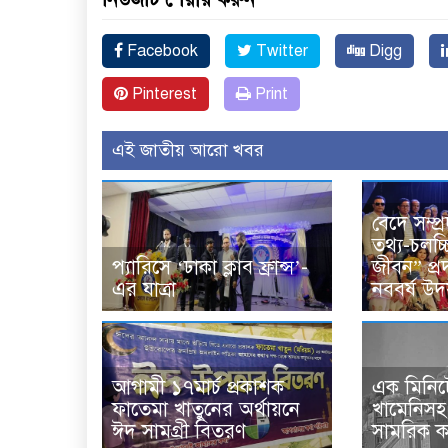
Facebook
Twitter
Digg
Pinterest
Print
এই জাতীয় আরো খবর
বেদে সম্প্র
তথ্য-চলচ্চ
প্যারিসে ‘ঢাকা ক্লাব ফ্রান্স’-
জীবন” প্র
এর যাত্রা
নববর্ষ উ
আগামী ১৭মার্চ প্রকাশক
এক মিনিটে
ফাতেমা খাতুনের অর্থায়নে
খামেনিসহ 
ঈদ সামগ্রী বিতরণ
সামরিক কর