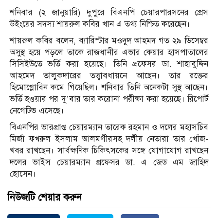
শনিবার (২ জানুয়ারি) দুপুরে বিএনপি চেয়ারপারসনের প্রেস
উইংয়ের সদস্য শায়রুল কবির খান এ তথ্য নিশ্চিত করেছেন।
শায়রুল কবির বলেন, ব্যারিস্টার মওদুদ আহমদ গত ২৯ ডিসেম্বর
অসুস্থ হয়ে পড়লে তাকে রাজধানীর এভার কেয়ার হাসপাতালের
সিসিইউতে ভর্তি করা হয়েছে। তিনি প্রফেসর ডা. শাহাবুদ্দিন
আহমেদ তালুকদারের তত্ত্বাবধায়নে আছেন। তার রক্তের
হিমোগ্লোবিন কমে গিয়েছিল। শনিবার তিনি অনেকটা সুস্থ আছেন।
ভর্তি হওয়ার পর দু’বার তার করোনা পরীক্ষা করা হয়েছে। রিপোর্ট
নেগেটিভ এসেছে।
বিএনপির ভারপ্রাপ্ত চেয়ারম্যান তারেক রহমান ও দলের মহাসচিব
মির্জা ফখরুল ইসলাম আলমগীরসহ দলীয় নেতারা তার খোঁজ-
খবর রাখছেন। সার্বক্ষণিক চিকিৎসকের সঙ্গে যোগাযোগ রাখছেন
দলের ভাইস চেয়ারম্যান প্রফেসর ডা. এ জেড এম জাহিদ
হোসেন।
নিউজটি শেয়ার করুন