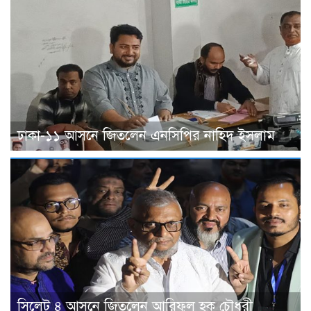
ঢাকা-১১ আসনে জিতলেন এনসিপির নাহিদ ইসলাম
সিলেট ৪ আসনে জিতলেন আরিফুল হক চৌধুরী