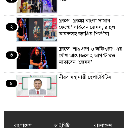
ফ্রান্সে ‘ফ্রাঙ্কো বাংলা সামার
২
ফেস্টে’ গাইবেন জেমস, রাহুল
আনন্দসহ জনপ্রিয় শিল্পীরা
ফ্রান্সে ‘শাহ্ গ্রুপ ও অফিওরা’-এর
৩
যৌথ আয়োজনে ২ আগস্ট মঞ্চ
মাতাবেন ‘জেমস’
নীরব মহামারী হেপাটাইটিস
৪
কর্মসংস্থান তৈরির লক্ষ্যে SAF-
৫
এর সম্পূর্ণ বিনামূল্যের সুশি
প্রশিক্ষণ কার্যক্রমের শুভ সূচনা
বাংলাদেশ
আইসিটি
বাংলাদেশ