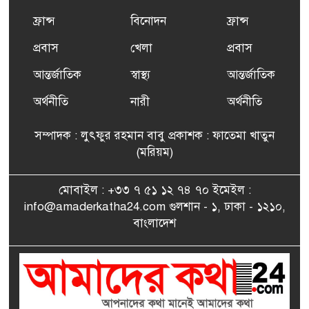
ফ্রান্সসহ ইউরোপীয় দেশসমূহে
ফ্রান্স
বিনোদন
ফ্রান্স
৬
দাবদাহ: কারণ, প্রভাব ও করণীয়
প্রবাস
খেলা
প্রবাস
আন্তর্জাতিক
স্বাস্থ্য
আন্তর্জাতিক
ফ্রান্সে সংবর্ধিত হলেন যুক্তরাজ্য
৭
বিএনপি’র আহ্বায়ক কমিটির
অর্থনীতি
নারী
অর্থনীতি
সদস্য তপন
সম্পাদক : লুৎফুর রহমান বাবু প্রকাশক : ফাতেমা খাতুন
সাংবাদিকতায় কৃতিত্বের পুরস্কার
(মরিয়ম)
৮
পেলেন জুনেদ ফারহান
মোবাইল : +৩৩ ৭ ৫১ ১২ ৭৪ ৭০ ইমেইল :
info@amaderkatha24.com গুলশান - ১, ঢাকা - ১২১০,
এমপি মমতাজ আলোকে
বাংলাদেশ
৯
অভিনন্দন জানালো ‘মুন্সিগঞ্জ
জেলা প্রবাসী এসোসিয়েশন’
বেদে সম্প্রদায় নিয়ে প্যারিসে
১০
তথ্য-চলচ্চিত্র “ভাসমান জীবন”