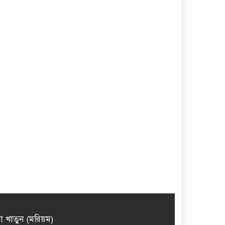
মা খাতুন (মরিয়ম)