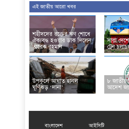
এই জাতীয় আরো খবর
শহীদদের রক্তের ঋণ শোধে
ঐক্যবদ্ধ হওয়ার ডাক দিলেন
সারা দেশে
তারেক রহমান
ট্রেন চলা
উপকূলে আঘাত হানল
৮ জাতীয়
ঘূর্ণিঝড় ‘দানা’
আদেশ জা
বাংলাদেশ
আইসিটি