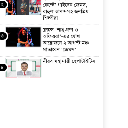
২
ফেস্টে’ গাইবেন জেমস,
রাহুল আনন্দসহ জনপ্রিয়
শিল্পীরা
ফ্রান্সে ‘শাহ্ গ্রুপ ও
৩
অফিওরা’-এর যৌথ
আয়োজনে ২ আগস্ট মঞ্চ
মাতাবেন ‘জেমস’
নীরব মহামারী হেপাটাইটিস
৪
কর্মসংস্থান তৈরির লক্ষ্যে
৫
SAF-এর সম্পূর্ণ বিনামূল্যের
সুশি প্রশিক্ষণ কার্যক্রমের শুভ
সূচনা
ফ্রান্সসহ ইউরোপীয়
৬
দেশসমূহে দাবদাহ: কারণ,