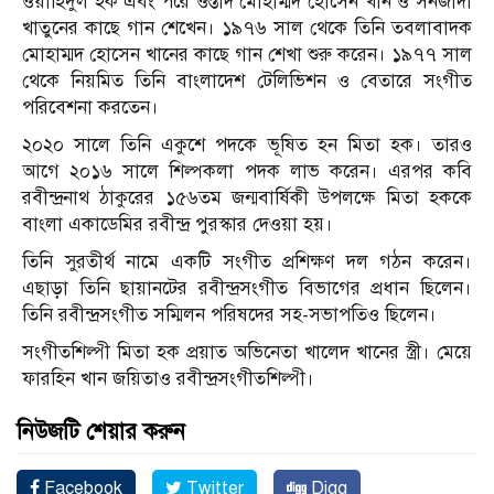
ওয়াহিদুল হক এবং পরে ওস্তাদ মোহাম্মদ হোসেন খান ও সনজীদা
খাতুনের কাছে গান শেখেন। ১৯৭৬ সাল থেকে তিনি তবলাবাদক
মোহাম্মদ হোসেন খানের কাছে গান শেখা শুরু করেন। ১৯৭৭ সাল
থেকে নিয়মিত তিনি বাংলাদেশ টেলিভিশন ও বেতারে সংগীত
পরিবেশনা করতেন।
২০২০ সালে তিনি একুশে পদকে ভূষিত হন মিতা হক। তারও
আগে ২০১৬ সালে শিল্পকলা পদক লাভ করেন। এরপর কবি
রবীন্দ্রনাথ ঠাকুরের ১৫৬তম জন্মবার্ষিকী উপলক্ষে মিতা হককে
বাংলা একাডেমির রবীন্দ্র পুরস্কার দেওয়া হয়।
তিনি সুরতীর্থ নামে একটি সংগীত প্রশিক্ষণ দল গঠন করেন।
এছাড়া তিনি ছায়ানটের রবীন্দ্রসংগীত বিভাগের প্রধান ছিলেন।
তিনি রবীন্দ্রসংগীত সম্মিলন পরিষদের সহ-সভাপতিও ছিলেন।
সংগীতশিল্পী মিতা হক প্রয়াত অভিনেতা খালেদ খানের স্ত্রী। মেয়ে
ফারহিন খান জয়িতাও রবীন্দ্রসংগীতশিল্পী।
নিউজটি শেয়ার করুন
Facebook
Twitter
Digg