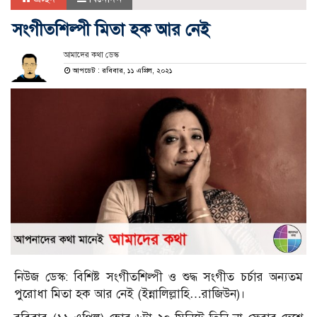
সংগীতশিল্পী মিতা হক আর নেই
আমাদের কথা ডেস্ক
আপডেট : রবিবার, ১১ এপ্রিল, ২০২১
নিউজ ডেস্ক: বিশিষ্ট সংগীতশিল্পী ও শুদ্ধ সংগীত চর্চার অন্যতম
পুরোধা মিতা হক আর নেই (ইন্নালিল্লাহি…রাজিউন)।