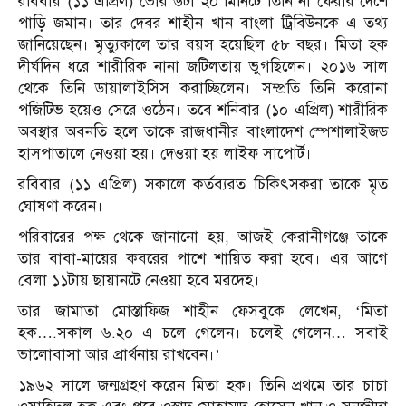
রবিবার (১১ এপ্রিল) ভোর ৬টা ২০ মিনিটে তিনি না ফেরার দেশে
পাড়ি জমান। তার দেবর শাহীন খান বাংলা ট্রিবিউনকে এ তথ্য
জানিয়েছেন। মৃত্যুকালে তার বয়স হয়েছিল ৫৮ বছর। মিতা হক
দীর্ঘদিন ধরে শারীরিক নানা জটিলতায় ভুগছিলেন। ২০১৬ সাল
থেকে তিনি ডায়ালাইসিস করাচ্ছিলেন। সম্প্রতি তিনি করোনা
পজিটিভ হয়েও সেরে ওঠেন। তবে শনিবার (১০ এপ্রিল) শারীরিক
অবস্থার অবনতি হলে তাকে রাজধানীর বাংলাদেশ স্পেশালাইজড
হাসপাতালে নেওয়া হয়। দেওয়া হয় লাইফ সাপোর্ট।
রবিবার (১১ এপ্রিল) সকালে কর্তব্যরত চিকিৎসকরা তাকে মৃত
ঘোষণা করেন।
পরিবারের পক্ষ থেকে জানানো হয়, আজই কেরানীগঞ্জে তাকে
তার বাবা-মায়ের কবরের পাশে শায়িত করা হবে। এর আগে
বেলা ১১টায় ছায়ানটে নেওয়া হবে মরদেহ।
তার জামাতা মোস্তাফিজ শাহীন ফেসবুকে লেখেন, ‘মিতা
হক….সকাল ৬.২০ এ চলে গেলেন। চলেই গেলেন… সবাই
ভালোবাসা আর প্রার্থনায় রাখবেন।’
১৯৬২ সালে জন্মগ্রহণ করেন মিতা হক। তিনি প্রথমে তার চাচা