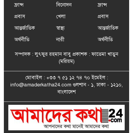
ফ্রান্সসহ ইউরোপীয় দেশসমূহে
ফ্রান্স
বিনোদন
ফ্রান্স
৬
দাবদাহ: কারণ, প্রভাব ও করণীয়
প্রবাস
খেলা
প্রবাস
আন্তর্জাতিক
স্বাস্থ্য
আন্তর্জাতিক
ফ্রান্সে সংবর্ধিত হলেন যুক্তরাজ্য
৭
বিএনপি’র আহ্বায়ক কমিটির
অর্থনীতি
নারী
অর্থনীতি
সদস্য তপন
সম্পাদক : লুৎফুর রহমান বাবু প্রকাশক : ফাতেমা খাতুন
সাংবাদিকতায় কৃতিত্বের পুরস্কার
(মরিয়ম)
৮
পেলেন জুনেদ ফারহান
মোবাইল : +৩৩ ৭ ৫১ ১২ ৭৪ ৭০ ইমেইল :
info@amaderkatha24.com গুলশান - ১, ঢাকা - ১২১০,
এমপি মমতাজ আলোকে
বাংলাদেশ
৯
অভিনন্দন জানালো ‘মুন্সিগঞ্জ
জেলা প্রবাসী এসোসিয়েশন’
বেদে সম্প্রদায় নিয়ে প্যারিসে
১০
তথ্য-চলচ্চিত্র “ভাসমান জীবন”
প্রদর্শনী ও বাংলা নববর্ষ উদযাপন