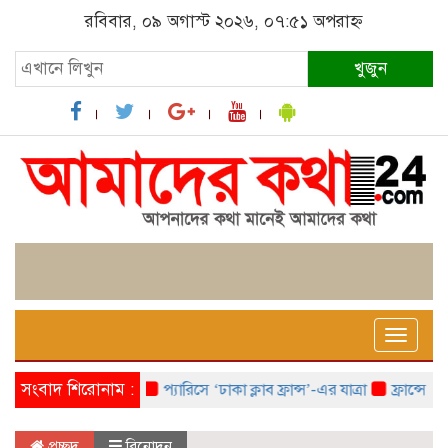
রবিবার, ০৯ অগাস্ট ২০২৬, ০৭:৫১ অপরাহ্ন
খুজুন
Toggle
naviga
সংবাদ শিরোনাম :
প্যারিসে ‘ঢাকা ক্লাব ফ্রান্স’-এর যাত্রা
ফ্রান্সে ‘ফ্রা
প্রচ্ছদ
বিনোদন