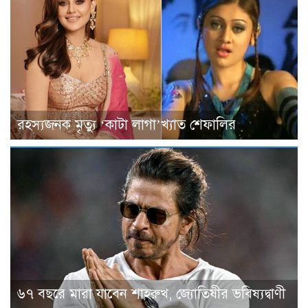
রহস্যজনক মৃত্যু ‘কাটা লাগা’খ্যাত শেফালির
৬৭ বছরে মারা যাবেন শাহরুখ, জ্যোতিষীর ভবিষ্যদ্বাণী