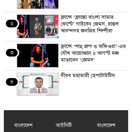
ফ্রান্সে ‘ফ্রাঙ্কো বাংলা সামার
২
ফেস্টে’ গাইবেন জেমস, রাহুল
আনন্দসহ জনপ্রিয় শিল্পীরা
ফ্রান্সে ‘শাহ্ গ্রুপ ও অফিওরা’-এর
৩
যৌথ আয়োজনে ২ আগস্ট মঞ্চ
মাতাবেন ‘জেমস’
নীরব মহামারী হেপাটাইটিস
৪
কর্মসংস্থান তৈরির লক্ষ্যে SAF-
৫
এর সম্পূর্ণ বিনামূল্যের সুশি
প্রশিক্ষণ কার্যক্রমের শুভ সূচনা
বাংলাদেশ
আইসিটি
বাংলাদেশ