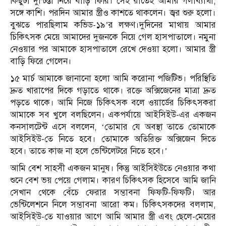
কিছুটা দুশ্চিন্তা নিয়ে বাড়ি ফিরি। সেই রাতেই আমার গলাব্যাথা,
সঙ্গে কাশি। পরদিন আমার স্ত্রীও কাশতে থাকলেন। জ্বর শুরু হলো।
বুঝতে পারছিলাম কভিড-১৯’র লক্ষণ।দুদিনের মাথায় আমার
চিকিৎসক মেয়ে আমাদের দুজনকে নিয়ে গেল হাসপাতালে। নমুনা
নেওয়ার পর আমাকে হাসপাতালে রেখে দেওয়া হলো। আমার স্ত্রী
বাড়ি ফিরে গেলেন।
১৫ মার্চ আমাকে জানানো হলো আমি করোনা পজিটিভ। পরিস্থিতি
দ্রুত খারাপের দিকে গড়াতে থাকে। রক্তে অক্সিজেনের মাত্রা দ্রুত
পড়তে থাকে। আমি নিজে চিকিৎসক বলে ওয়ার্ডের চিকিৎসকরা
আমাকে সব খুলে বলছিলেন। একপর্যায়ে আইসিইউ-এর একজন
কনসালটেন্ট এসে বললেন, ‘তোমার যে অবস্থা তাতে তোমাকে
আইসিইউ-তে নিতে হবে। তোমাকে অতিরিক্ত অক্সিজেন দিতে
হবে। তাতে কাজ না হলে ভেন্টিলেটরে নিতে হবে।’
আমি বেশ সাহসী একজন মানুষ। কিন্তু আইসিইউতে নেওয়ার কথা
শুনে বেশ ভয় পেয়ে গেলাম। কারণ চিকিৎসক হিসেবে আমি জানি
সেখান থেকে বেঁচে ফেরার সম্ভাবনা ফিফটি-ফিফটি। আর
ভেন্টিলেশনে নিলে সম্ভাবনা আরো কম। চিকিৎসকদের বললাম,
আইসিইউ-তে যাওয়ার আগে আমি আমার স্ত্রী এবং ছেলে-মেয়ের