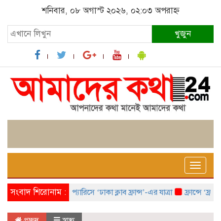
শনিবার, ০৮ অগাস্ট ২০২৬, ০২:০৩ অপরাহ্ন
খুজুন
Toggle
naviga
সংবাদ শিরোনাম :
প্যারিসে ‘ঢাকা ক্লাব ফ্রান্স’-এর যাত্রা
ফ্রান্সে ‘ফ্রাঙ্কো
প্রচ্ছদ
স্বাস্থ্য