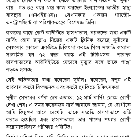
চট্টগ্রাম মেডিক্যাল কলেজ থেকে ডাক্তারি পাশ করেন ড. সুনীল
রায়। গত ৪৫ বছর ধরে কাজ করছেন ইংল্যান্ডের জাতীয় স্বাস্থ্য
ব্যবস্থায় (এনএইচএস)। সেখানকার একজন গ্যাস্ট্রো-
এনট্রোলজিস্ট বা পরিপাকতন্ত্রের বিশেষজ্ঞ তিনি।
লন্ডনের কাছে কেন্ট কাউন্টিতে হাসপাতাল, বয়স্কদের জন্য একটি
নার্সিং হোম ছাড়াও নিজের একটি ক্লিনিক রয়েছে সুনীলের।
সেগুলোর কোনো একটিতে চিকিৎসা করতে গিয়ে সম্প্রতি করোনা
সংক্রমিত হন ৭২ বছর বয়স্ক এই চিকিৎসক। তারপর
হাসপাতালের আইসিইউতে যেভাবে মৃত্যুর সঙ্গে তাকে পাঞ্জা
লড়তে হয়েছে।
সেই অভিজ্ঞতার কথা বলেছেন সুনীল। বলেছেন, নতুন এই
ভাইরাস কতটা বিপজ্জনক এবং কতটা হুমকিতে চিকিৎসকরা।
সুনীল সেসবের বর্ণনা দেন এভাবে: ১২ মার্চ নার্সিং হোমে রোগী
দেখা শেষ। এ সময় কয়েকজন নার্স আমাকে জানান, যে রোগীকে
আমি কিছুক্ষণ আগে দেখেছি, তাকে সম্প্রতি হাসপাতালে ভর্তি
করতে হয়েছিল এবং হাসপাতালে তার পাশের শয্যার রোগী
করোনাভাইরাস পরীক্ষায় পজিটিভ।