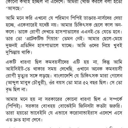
কোনো কথাই হচ্ছিল না এদেশে। আমরা খোঁজ করলে বলা হতো
‘আসছে।’
আমি মনে করি এখনো যে পরিমাণ পিপিই ডাক্তার-নার্সদের দেয়া
হচ্ছে, একেবারেই যথেষ্ট নয়। আমার চিকিৎসক ছেলে কাল অন-
কলে। তাকে রোগী দেখতে হাসপাতালের এএনই-তে যেতে হবে।
তার তো ‘প্রটেকটিভ গিয়ার’ তেমন নেই। আমার ছেলে-মেয়ে
দুজনই প্রতিদিন হাসপাতালে যাচ্ছে। আমি ওদের নিয়ে খুবই
দুশ্চিন্তায় থাকি।
একটি ধারণা ছিল কমবয়সীদের এটি হয় না, কিন্তু আমি
আইসিইউ-তে থাকার সময় দেখেছি, ওখানে অনেক কমবয়সী
রোগী মৃত্যুর সঙ্গে লড়ছে। বাংলাদেশি যে চিকিৎসক মারা গেলেন
(আব্দুল মাবুদ চৌধুরী), ওঁর বয়স তো মাত্র ৫২ বছর ছিল। সে তো
বৃদ্ধ ছিল না।
আমার মনে হয় না সরকারের কোনো ধারণা ছিল এ সম্পর্কে
(পিপিই)। সরকার বোধহয় বোঝেইনি জিনিসটা কতটা জরুরি।
তারা হয়তো ভাবেইনি যে এভাবে করোনাভাইরাস এদেশে এসে
এত দ্রুত হানা দেবে।