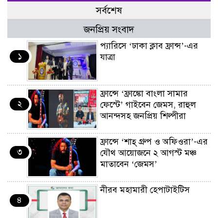
সর্বশেষ
জনপ্রিয় সংবাদ
প্যারিসে ‘ঢাকা ক্লাব ফ্রান্স’-এর
১
যাত্রা
ফ্রান্সে ‘ফ্রাঙ্কো বাংলা সামার
২
ফেস্টে’ গাইবেন জেমস, রাহুল
আনন্দসহ জনপ্রিয় শিল্পীরা
ফ্রান্সে ‘শাহ্ গ্রুপ ও অফিওরা’-এর
৩
যৌথ আয়োজনে ২ আগস্ট মঞ্চ
মাতাবেন ‘জেমস’
নীরব মহামারী হেপাটাইটিস
৪