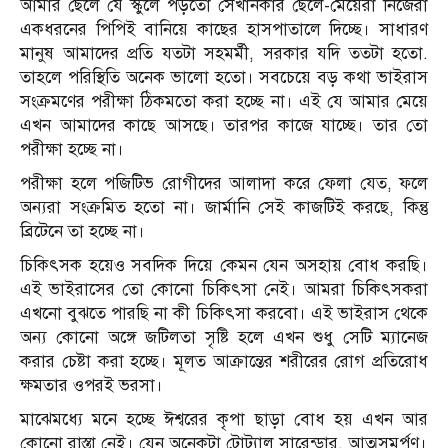
আমার ছেলে যে স্কুলে পড়তো সেখানকার ছেলে-মেয়েরা নিজেরা
একধরনের পিপিই বানিয়ে কাছের হাসপাতালে দিচ্ছে। সাধারণ
মানুষ আমাদের প্রতি যতটা সহমর্মী, সরকার যদি ততটা হতো.
তাহলে পরিস্থিতি অনেক ভালো হতো। সবচেয়ে বড় কথা ভাইরাস
সংক্রমণের পরীক্ষা ঠিকমতো করা হচ্ছে না। এই যে আমার মেয়ে
এখন আমাদের কাছে আসছে। তারপর কাজে যাচ্ছে। তার তো
পরীক্ষা হচ্ছে না।
পরীক্ষা হলে পজিটিভ রোগীদের আলাদা করে ফেলা যেত, ফলে
অন্যরা সংক্রমিত হতো না। জার্মানি সেই কাজটিই করছে, কিন্তু
ব্রিটেনে তা হচ্ছে না।
চিকিৎসক হয়েও সবদিক দিয়ে কেমন যেন অসহায় বোধ করছি।
এই ভাইরাসের তো কোনো চিকিৎসা নেই। আমরা চিকিৎসকরা
এখনো বুঝতে পারছি না কী চিকিৎসা করবো। এই ভাইরাস থেকে
অন্য কোনো অঙ্গে জটিলতা সৃষ্টি হলে এখন শুধু সেটি ম্যানেজ
করার চেষ্টা করা হচ্ছে। মূলত আক্রান্তের শরীরের রোগ প্রতিরোধ
ক্ষমতার ওপরই ভরসা।
মাঝেমধ্যে মনে হচ্ছে ঈশ্বরের কৃপা ছাড়া বোধ হয় এখন আর
কোনো রাস্তা নেই। যেন অনেকটা টোট্যাল সারেন্ডার, আত্মসমর্পণ।