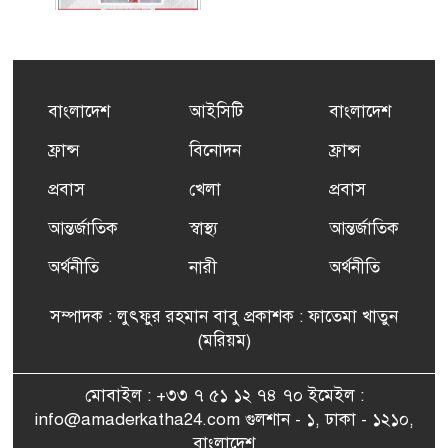
কর্মসংস্থান তৈরির লক্ষ্যে SAF-
৫
এর সম্পূর্ণ বিনামূল্যের সুশি
প্রশিক্ষণ কার্যক্রমের শুভ সূচনা
বাংলাদেশ
আইসিটি
বাংলাদেশ
ফ্রান্সসহ ইউরোপীয় দেশসমূহে
ফ্রান্স
বিনোদন
ফ্রান্স
৬
দাবদাহ: কারণ, প্রভাব ও করণীয়
প্রবাস
খেলা
প্রবাস
আন্তর্জাতিক
স্বাস্থ্য
আন্তর্জাতিক
ফ্রান্সে সংবর্ধিত হলেন যুক্তরাজ্য
৭
বিএনপি’র আহ্বায়ক কমিটির
অর্থনীতি
নারী
অর্থনীতি
সদস্য তপন
সম্পাদক : লুৎফুর রহমান বাবু প্রকাশক : ফাতেমা খাতুন
সাংবাদিকতায় কৃতিত্বের পুরস্কার
(মরিয়ম)
৮
পেলেন জুনেদ ফারহান
মোবাইল : +৩৩ ৭ ৫১ ১২ ৭৪ ৭০ ইমেইল :
info@amaderkatha24.com গুলশান - ১, ঢাকা - ১২১০,
এমপি মমতাজ আলোকে
বাংলাদেশ