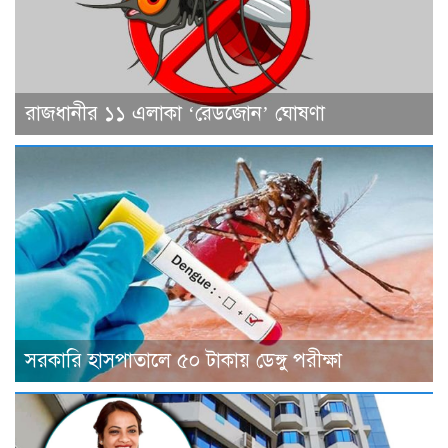
রাজধানীর ১১ এলাকা ‘রেডজোন’ ঘোষণা
সরকারি হাসপাতালে ৫০ টাকায় ডেঙ্গু পরীক্ষা