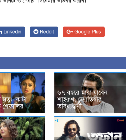
 আনটোল্ড স্টোরি’ সিনেমায় অভিনয় করেন।
Linkedin
Reddit
Google Plus
৬৭ বছরে মারা যাবেন
মৃত্যু ‘কাটা
শাহরুখ, জ্যোতিষীর
ত শেফালির
ভবিষ্যদ্বাণী