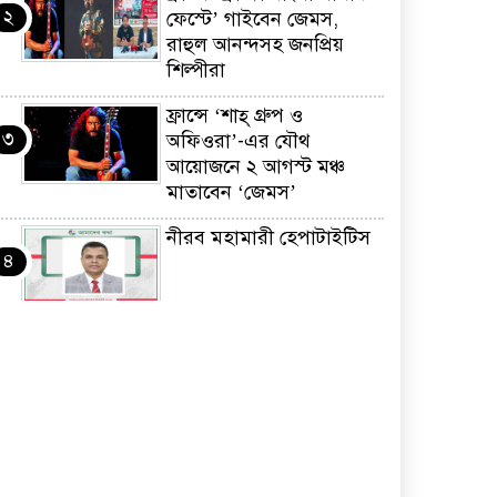
২
ফেস্টে’ গাইবেন জেমস,
রাহুল আনন্দসহ জনপ্রিয়
শিল্পীরা
ফ্রান্সে ‘শাহ্ গ্রুপ ও
৩
অফিওরা’-এর যৌথ
আয়োজনে ২ আগস্ট মঞ্চ
মাতাবেন ‘জেমস’
নীরব মহামারী হেপাটাইটিস
৪
কর্মসংস্থান তৈরির লক্ষ্যে
৫
SAF-এর সম্পূর্ণ বিনামূল্যের
সুশি প্রশিক্ষণ কার্যক্রমের শুভ
সূচনা
ফ্রান্সসহ ইউরোপীয়
৬
দেশসমূহে দাবদাহ: কারণ,