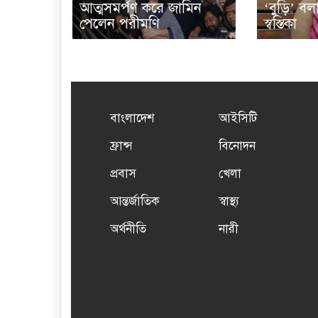
আত্মসমর্পণ করে জামিন
‘বুড়ি’ ব
পেলেন পরীমণি
স্বস্তিকা
বাংলাদেশ
আইসিটি
ফ্রান্স
বিনোদন
প্রবাস
খেলা
আন্তর্জাতিক
স্বাস্থ্য
অর্থনীতি
নারী