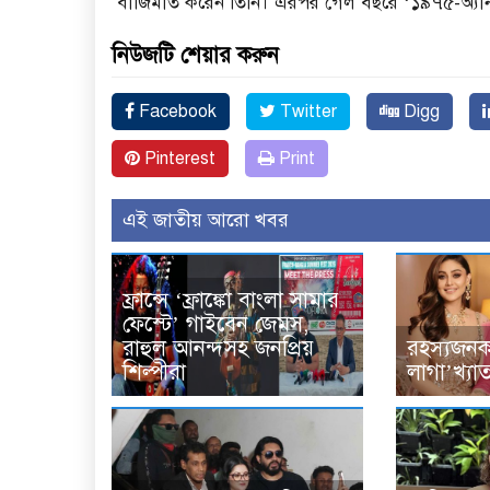
বাজিমাত করেন তিনি। এরপর গেল বছরে ‘১৯৭৫-অ্যান
নিউজটি শেয়ার করুন
Facebook
Twitter
Digg
Pinterest
Print
এই জাতীয় আরো খবর
ফ্রান্সে ‘ফ্রাঙ্কো বাংলা সামার
ফেস্টে’ গাইবেন জেমস,
রাহুল আনন্দসহ জনপ্রিয়
রহস্যজনক 
শিল্পীরা
লাগা’খ্যা