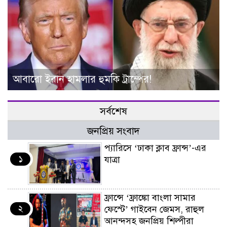
আবারো ইরান হামলার হুমকি ট্রাম্পের!
সর্বশেষ
জনপ্রিয় সংবাদ
প্যারিসে ‘ঢাকা ক্লাব ফ্রান্স’-এর
১
যাত্রা
ফ্রান্সে ‘ফ্রাঙ্কো বাংলা সামার
২
ফেস্টে’ গাইবেন জেমস, রাহুল
আনন্দসহ জনপ্রিয় শিল্পীরা