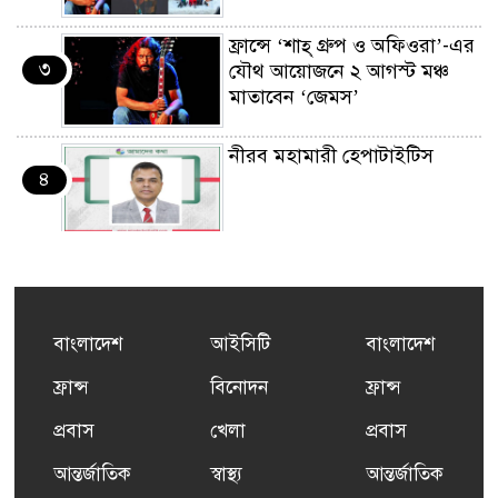
ফ্রান্সে ‘শাহ্ গ্রুপ ও অফিওরা’-এর
৩
যৌথ আয়োজনে ২ আগস্ট মঞ্চ
মাতাবেন ‘জেমস’
নীরব মহামারী হেপাটাইটিস
৪
কর্মসংস্থান তৈরির লক্ষ্যে SAF-
৫
এর সম্পূর্ণ বিনামূল্যের সুশি
প্রশিক্ষণ কার্যক্রমের শুভ সূচনা
বাংলাদেশ
আইসিটি
বাংলাদেশ
ফ্রান্সসহ ইউরোপীয় দেশসমূহে
ফ্রান্স
বিনোদন
ফ্রান্স
৬
দাবদাহ: কারণ, প্রভাব ও করণীয়
প্রবাস
খেলা
প্রবাস
আন্তর্জাতিক
স্বাস্থ্য
আন্তর্জাতিক
ফ্রান্সে সংবর্ধিত হলেন যুক্তরাজ্য