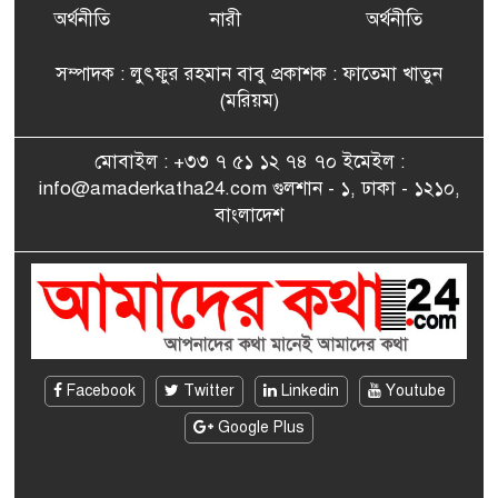
৭
বিএনপি’র আহ্বায়ক কমিটির
অর্থনীতি
নারী
অর্থনীতি
সদস্য তপন
সম্পাদক : লুৎফুর রহমান বাবু প্রকাশক : ফাতেমা খাতুন
সাংবাদিকতায় কৃতিত্বের পুরস্কার
(মরিয়ম)
৮
পেলেন জুনেদ ফারহান
মোবাইল : +৩৩ ৭ ৫১ ১২ ৭৪ ৭০ ইমেইল :
info@amaderkatha24.com গুলশান - ১, ঢাকা - ১২১০,
এমপি মমতাজ আলোকে
বাংলাদেশ
৯
অভিনন্দন জানালো ‘মুন্সিগঞ্জ
জেলা প্রবাসী এসোসিয়েশন’
বেদে সম্প্রদায় নিয়ে প্যারিসে
১০
তথ্য-চলচ্চিত্র “ভাসমান জীবন”
প্রদর্শনী ও বাংলা নববর্ষ উদযাপন
Facebook
Twitter
Linkedin
Youtube
Google Plus