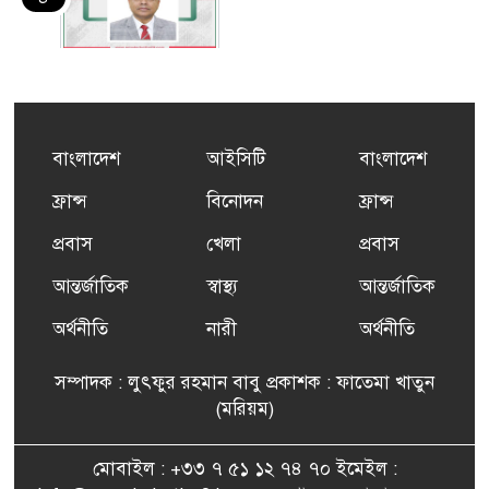
কর্মসংস্থান তৈরির লক্ষ্যে SAF-
৫
এর সম্পূর্ণ বিনামূল্যের সুশি
প্রশিক্ষণ কার্যক্রমের শুভ সূচনা
বাংলাদেশ
আইসিটি
বাংলাদেশ
ফ্রান্সসহ ইউরোপীয় দেশসমূহে
ফ্রান্স
বিনোদন
ফ্রান্স
৬
দাবদাহ: কারণ, প্রভাব ও করণীয়
প্রবাস
খেলা
প্রবাস
আন্তর্জাতিক
স্বাস্থ্য
আন্তর্জাতিক
ফ্রান্সে সংবর্ধিত হলেন যুক্তরাজ্য
৭
বিএনপি’র আহ্বায়ক কমিটির
অর্থনীতি
নারী
অর্থনীতি
সদস্য তপন
সম্পাদক : লুৎফুর রহমান বাবু প্রকাশক : ফাতেমা খাতুন
সাংবাদিকতায় কৃতিত্বের পুরস্কার
(মরিয়ম)
৮
পেলেন জুনেদ ফারহান
মোবাইল : +৩৩ ৭ ৫১ ১২ ৭৪ ৭০ ইমেইল :