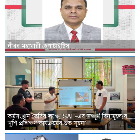
নীরব মহামারী হেপাটাইটিস
কর্মসংস্থান তৈরির লক্ষ্যে SAF-এর সম্পূর্ণ বিনামূল্যের
সুশি প্রশিক্ষণ কার্যক্রমের শুভ সূচনা