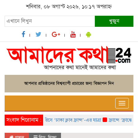
শনিবার, ০৮ অগাস্ট ২০২৬, ১০:১৭ অপরাহ্ন
খুজুন
Toggle
naviga
সংবাদ শিরোনাম :
প্যারিসে ‘ঢাকা ক্লাব ফ্রান্স’-এর যাত্রা
ফ্রান্সে ‘ফ্রাঙ্কো ব
প্রচ্ছদ
লিড
,
শিক্ষা