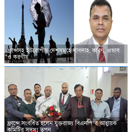
ফ্রান্সসহ ইউরোপীয় দেশসমূহে দাবদাহ: কারণ, প্রভাব
ও করণীয়
ফ্রান্সে সংবর্ধিত হলেন যুক্তরাজ্য বিএনপি’র আহ্বায়ক
কমিটির সদস্য তপন