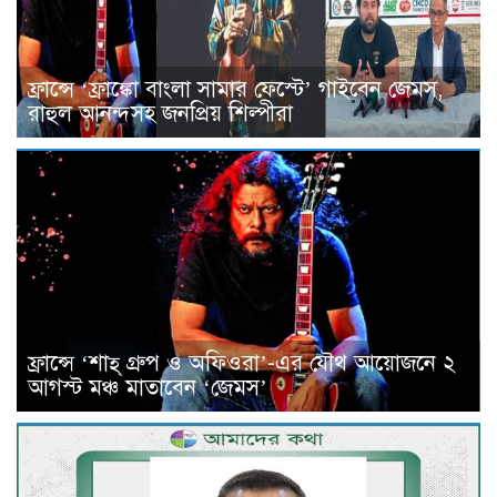
ফ্রান্সে ‘ফ্রাঙ্কো বাংলা সামার ফেস্টে’ গাইবেন জেমস,
রাহুল আনন্দসহ জনপ্রিয় শিল্পীরা
ফ্রান্সে ‘শাহ্ গ্রুপ ও অফিওরা’-এর যৌথ আয়োজনে ২
আগস্ট মঞ্চ মাতাবেন ‘জেমস’