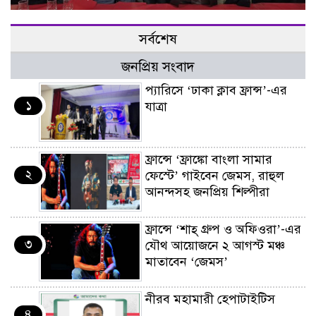
সর্বশেষ
জনপ্রিয় সংবাদ
প্যারিসে ‘ঢাকা ক্লাব ফ্রান্স’-এর
১
যাত্রা
ফ্রান্সে ‘ফ্রাঙ্কো বাংলা সামার
২
ফেস্টে’ গাইবেন জেমস, রাহুল
আনন্দসহ জনপ্রিয় শিল্পীরা
ফ্রান্সে ‘শাহ্ গ্রুপ ও অফিওরা’-এর
৩
যৌথ আয়োজনে ২ আগস্ট মঞ্চ
মাতাবেন ‘জেমস’
নীরব মহামারী হেপাটাইটিস
৪