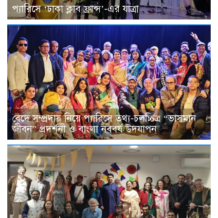
প্যারিসে ‘ঢাকা ক্লাব ফ্রান্স’-এর যাত্রা
বেদে সম্প্রদায় নিয়ে প্যারিসে তথ্য-চলচ্চিত্র “ভাসমান
জীবন” প্রদর্শনী ও বাংলা নববর্ষ উদযাপন