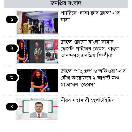
জনপ্রিয় সংবাদ
প্যারিসে ‘ঢাকা ক্লাব ফ্রান্স’-এর
১
যাত্রা
ফ্রান্সে ‘ফ্রাঙ্কো বাংলা সামার
২
ফেস্টে’ গাইবেন জেমস, রাহুল
আনন্দসহ জনপ্রিয় শিল্পীরা
ফ্রান্সে ‘শাহ্ গ্রুপ ও অফিওরা’-এর
৩
যৌথ আয়োজনে ২ আগস্ট মঞ্চ
মাতাবেন ‘জেমস’
নীরব মহামারী হেপাটাইটিস
৪
কর্মসংস্থান তৈরির লক্ষ্যে SAF-