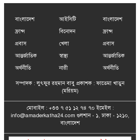
৫
এর সম্পূর্ণ বিনামূল্যের সুশি
প্রশিক্ষণ কার্যক্রমের শুভ সূচনা
বাংলাদেশ
আইসিটি
বাংলাদেশ
ফ্রান্সসহ ইউরোপীয় দেশসমূহে
ফ্রান্স
বিনোদন
ফ্রান্স
৬
দাবদাহ: কারণ, প্রভাব ও করণীয়
প্রবাস
খেলা
প্রবাস
আন্তর্জাতিক
স্বাস্থ্য
আন্তর্জাতিক
ফ্রান্সে সংবর্ধিত হলেন যুক্তরাজ্য
৭
বিএনপি’র আহ্বায়ক কমিটির
অর্থনীতি
নারী
অর্থনীতি
সদস্য তপন
সম্পাদক : লুৎফুর রহমান বাবু প্রকাশক : ফাতেমা খাতুন
সাংবাদিকতায় কৃতিত্বের পুরস্কার
(মরিয়ম)
৮
পেলেন জুনেদ ফারহান
মোবাইল : +৩৩ ৭ ৫১ ১২ ৭৪ ৭০ ইমেইল :
info@amaderkatha24.com গুলশান - ১, ঢাকা - ১২১০,
এমপি মমতাজ আলোকে
বাংলাদেশ
৯
অভিনন্দন জানালো ‘মুন্সিগঞ্জ
জেলা প্রবাসী এসোসিয়েশন’