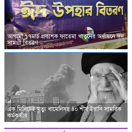
আগামী ১৭মার্চ প্রকাশক ফাতেমা খাতুনের অর্থায়নে ঈদ
সামগ্রী বিতরণ
এক মিনিটেই মৃত্যু খামেনিসহ ৪০ শীর্ষ ইরানি সামরিক
কর্মকর্তার