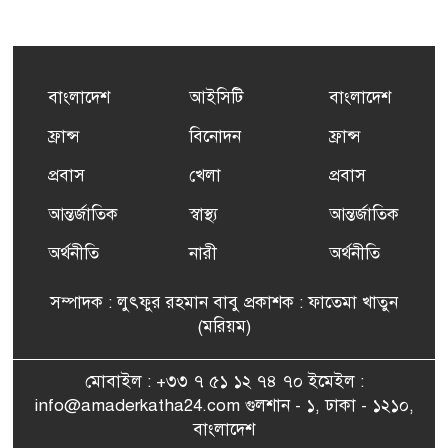
কর্মসংস্থান তৈরির লক্ষ্যে SAF-
৫
এর সম্পূর্ণ বিনামূল্যের সুশি
প্রশিক্ষণ কার্যক্রমের শুভ সূচনা
বাংলাদেশ
আইসিটি
বাংলাদেশ
ফ্রান্সসহ ইউরোপীয় দেশসমূহে
ফ্রান্স
বিনোদন
ফ্রান্স
৬
দাবদাহ: কারণ, প্রভাব ও করণীয়
প্রবাস
খেলা
প্রবাস
আন্তর্জাতিক
স্বাস্থ্য
আন্তর্জাতিক
ফ্রান্সে সংবর্ধিত হলেন যুক্তরাজ্য
৭
বিএনপি’র আহ্বায়ক কমিটির
অর্থনীতি
নারী
অর্থনীতি
সদস্য তপন
সম্পাদক : লুৎফুর রহমান বাবু প্রকাশক : ফাতেমা খাতুন
সাংবাদিকতায় কৃতিত্বের পুরস্কার
(মরিয়ম)
৮
পেলেন জুনেদ ফারহান
মোবাইল : +৩৩ ৭ ৫১ ১২ ৭৪ ৭০ ইমেইল :
info@amaderkatha24.com গুলশান - ১, ঢাকা - ১২১০,
এমপি মমতাজ আলোকে
বাংলাদেশ
৯
অভিনন্দন জানালো ‘মুন্সিগঞ্জ