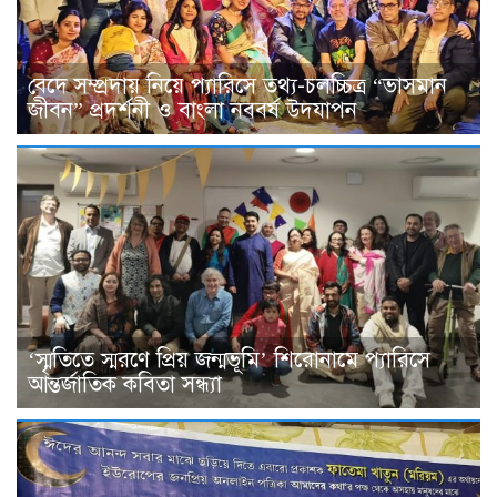
বেদে সম্প্রদায় নিয়ে প্যারিসে তথ্য-চলচ্চিত্র “ভাসমান
জীবন” প্রদর্শনী ও বাংলা নববর্ষ উদযাপন
‘স্মৃতিতে স্মরণে প্রিয় জন্মভূমি’ শিরোনামে প্যারিসে
আন্তর্জাতিক কবিতা সন্ধ্যা