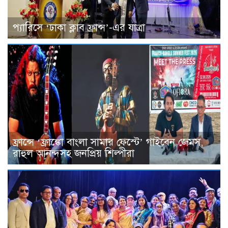
প্যারিসে ‘ঢাকা ক্লাব ফ্রান্স’-এর যাত্রা
ফ্রান্সে ‘ফ্রাঙ্কো বাংলা সামার ফেস্টে’ গাইবেন জেমস,
রাহুল আনন্দসহ জনপ্রিয় শিল্পীরা