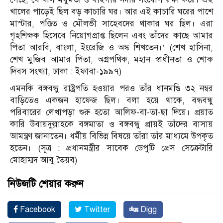
খালের পাড়েই ছিল বড় কাচারি ঘর। আর এই কাচারি ঘরের পাশে
মাস্টার, পণ্ডিত ও মৌলভী সাহেবদের থাকার ঘর ছিল। এরা
গৃহশিক্ষক হিসেবে নিয়োগপ্রাপ্ত ছিলেন এবং তাঁদের কাছে আমার
পিতা আরবি, বাংলা, ইংরেজি ও অঙ্ক শিখতেন।’ (শেখ হাসিনা,
শেখ মুজিব আমার পিতা, অগ্রপথিক, মহান স্বাধীনতা ও শোক
দিবস সংখ্যা, ঢাকা : ইফাবা-১৯৯৭)
এমনকি বঙ্গবন্ধু রাষ্ট্রপতি হওয়ার পরও তাঁর ধানমণ্ডি ৩২ নম্বর
বাড়িতেও একজন হাফেজ ছিল। বলা হয়ে থাকে, বন্ধবন্ধু
পরিবারের লেখাপড়া শুরু হতো আলিফ-বা-তা-ছা দিয়ে। প্রয়াত
কারি উবায়দুল্লাহকে বঙ্গমাতা ও বঙ্গবন্ধু প্রায়ই তাঁদের বাসায়
আমন্ত্রণ জানাতেন। ধর্মীয় বিভিন্ন বিষয়ে তাঁরা তাঁর মাধ্যমে উপকৃত
হতেন। (সূত্র : প্রধানমন্ত্রীর সাবেক ডেপুটি প্রেস সেক্রেটারি
মোহাম্মদ আবু তৈয়ব)
নিউজটি শেয়ার করুন
Facebook
Twitter
Digg