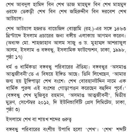
শেখ আবদুল হামিদ বিন শেখ তাজ মাহমুদ বিন শেখ মাহমুদ
ওরফে তেকড়ী শেখ বিন শেখ জহিরুদ্দীন বিন দরবেশ শেখ
আউয়াল।
শেখ আউয়াল হজরত বায়েজিদ বোস্তামি (রহ.)-এর সঙ্গে ১৪৬৩
খ্রিস্টাব্দে ইসলাম প্রচারের জন্য বঙ্গীয় এলাকায় আগমন করেন।
(অধ্যক্ষ মো. শাহজাহান আলম সাজু ও ড. মুহাম্মদ আশরাফুল
আলম, ইসলাম ও বঙ্গবন্ধু, ইসলামিক ফাউন্ডেশন, ঢাকা, ১৯৯৮,
পৃষ্ঠা ১৭)
ধর্ম ও ধার্মিকতা বঙ্গবন্ধু পরিবারের ঐতিহ্য। বঙ্গবন্ধুর ‘অসমাপ্ত
আত্মজীবনী’তে এ বিষয়ে ইঙ্গিত আছে। তিনি লিখেছেন, ‘আমার
জন্ম হয় টুঙ্গিপাড়া শেখ বংশে। শেখ বোরহানউদ্দিন নামে এক
ধার্মিক পুরুষ এই বংশের গোড়াপত্তন করেছেন বহুদিন পূর্বে।’
(বঙ্গবন্ধু শেখ মুজিবুর রহমান, ‘অসমাপ্ত আত্মজীবনী’, দ্বিতীয়
মুদ্রণ, সেপ্টেম্বর ২০১২, দি ইউনিভার্সিটি প্রেস লিমিটেড, ঢাকা,
পৃষ্ঠা ৩)
ইসলামে শেখ বা শায়খ শব্দের গুরুত্ব
বঙ্গবন্ধু পরিবারের বংশীয় উপাধি হলো ‘শেখ’। ‘শেখ’ শব্দটি