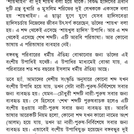
‘শায়খাইন’ বা দুই শায়খ বলা হয়ে থাকে। বিশুদ্ধ হাদিসের প্রধান
দুটি গ্রন্থ বুখারি ও মুসলিম শরিফের দুই লেখককে একসঙ্গে বলা
হয় ‘শায়খাইন’। এ ছাড়া যুগে যুগে যেসব হাদিসবেত্তা
হাদিসচর্চায় নিজেদের জীবন উৎসর্গ করেছেন, তাঁদের ‘শায়খ’ বলা
হয়। এ শব্দ থেকেই এসেছে ‘শায়খুল হাদিস’ উপাধি। আর এ শব্দ
থেকেই এসেছে শেখ শব্দটি। এটি আরবি পরিভাষা। আর কোনো
ভাষায় এ পরিভাষার ব্যবহার নেই।
বঙ্গবন্ধু পরিবারের ধর্মীয় ঐতিহ্য বোঝানোর জন্য তাঁদের এই
বংশীয় উপাধিই যথেষ্ট। এ উপাধির মাধ্যমেই বোঝা যায়, এ
পরিবারের শত শত বছরের ইসলাম ধর্মীয় ঐতিহ্য আছে।
তবে হ্যাঁ, আমাদের দেশীয় সংস্কৃতি অনুসারে কোনো শব্দ যখন
বংশীয় উপাধি হয়ে যায়, তখন সেটা নারী-পুরুষ-নির্বিশেষে সবার
জন্য ব্যবহৃত হয়। যেমন—চৌধুরী শব্দটি নারী-পুরুষ সবার জন্য
ব্যবহৃত হয়। সে হিসেবে ‘শেখ’ শব্দটি পুরুষবাচক হলেও এটি
বংশীয় হওয়ায় নারী-পুরুষ সবার জন্য ব্যবহৃত হয়। আরবি
ভাষার আরেকটি নিয়ম হলো, কোনো শব্দ যখন কারো নামের অংশ
(আলম) হয়ে যায়, তখন তা নারী-পুরুষ-নির্বিশেষে সবার জন্য
ব্যবহৃত হয়। এভাবেই বংশীয় উপাধিযুক্ত হয়েছেন বঙ্গবন্ধুর দুই