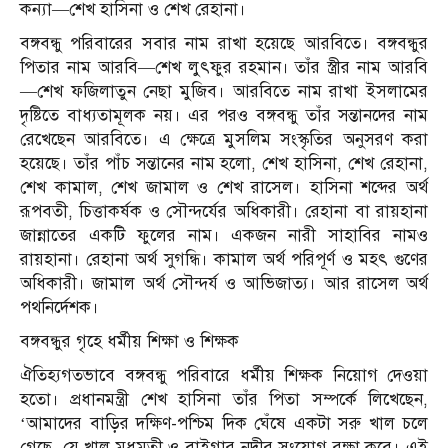
কন্যা—শেখ হাসিনা ও শেখ রেহানা।
বঙ্গবন্ধু পরিবারের সবার নাম রাখা হয়েছে আরবিতে। বঙ্গবন্ধুর
পিতার নাম আরবি—শেখ লুৎফুর রহমান। তাঁর স্ত্রীর নাম আরবি
—শেখ ফজিলাতুন নেছা মুজিব। আরবিতে নাম রাখা ইসলামের
দৃষ্টিতে বাধ্যতামূলক নয়। এর পরও বঙ্গবন্ধু তাঁর সন্তানদের নাম
রেখেছেন আরবিতে। এ ক্ষেত্রে মুসলিম সংস্কৃতির অনুসরণ করা
হয়েছে। তাঁর পাঁচ সন্তানের নাম হলো, শেখ হাসিনা, শেখ রেহানা,
শেখ কামাল, শেখ জামাল ও শেখ রাসেল। হাসিনা শব্দের অর্থ
রূপবতী, চিত্তাকর্ষক ও সৌন্দর্যের অধিকারী। রেহানা বা রায়হানা
জান্নাতের একটি ফুলের নাম। একজন নারী সাহাবির নামও
রায়হানা। রেহানা অর্থ সুগন্ধি। কামাল অর্থ পরিপূর্ণ ও মহৎ গুণের
অধিকারী। জামাল অর্থ সৌন্দর্য ও আভিজাত্য। আর রাসেল অর্থ
পথনির্দেশক।
বঙ্গবন্ধুর গৃহে ধর্মীয় শিক্ষা ও শিক্ষক
ঐতিহ্যগতভাবে বঙ্গবন্ধু পরিবারে ধর্মীয় শিক্ষক নিয়োগ দেওয়া
হতো। প্রধানমন্ত্রী শেখ হাসিনা তাঁর পিতা সম্পর্কে লিখেছেন,
‘আমাদের বাড়ির দক্ষিণ-পশ্চিম দিক ঘেঁষে একটা সরু খাল চলে
গেছে, যে খাল মধুমতী ও বাইগার নদীর সংযোগ রক্ষা করে। এই