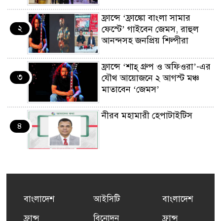
ফ্রান্সে ‘ফ্রাঙ্কো বাংলা সামার
২
ফেস্টে’ গাইবেন জেমস, রাহুল
আনন্দসহ জনপ্রিয় শিল্পীরা
ফ্রান্সে ‘শাহ্ গ্রুপ ও অফিওরা’-এর
৩
যৌথ আয়োজনে ২ আগস্ট মঞ্চ
মাতাবেন ‘জেমস’
নীরব মহামারী হেপাটাইটিস
৪
কর্মসংস্থান তৈরির লক্ষ্যে SAF-
৫
এর সম্পূর্ণ বিনামূল্যের সুশি
প্রশিক্ষণ কার্যক্রমের শুভ সূচনা
বাংলাদেশ
আইসিটি
বাংলাদেশ
ফ্রান্সসহ ইউরোপীয় দেশসমূহে
ফ্রান্স
বিনোদন
ফ্রান্স