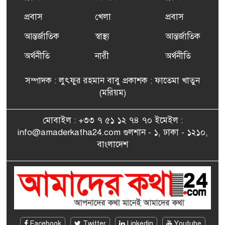
৬
দাবদাহ: কারণ, প্রভাব ও করণীয়
প্রবাস
খেলা
প্রবাস
আন্তর্জাতিক
স্বাস্থ্য
আন্তর্জাতিক
ফ্রান্সে সংবর্ধিত হলেন যুক্তরাজ্য
৭
বিএনপি’র আহ্বায়ক কমিটির
অর্থনীতি
নারী
অর্থনীতি
সদস্য তপন
সম্পাদক : লুৎফুর রহমান বাবু প্রকাশক : ফাতেমা খাতুন
সাংবাদিকতায় কৃতিত্বের পুরস্কার
(মরিয়ম)
৮
পেলেন জুনেদ ফারহান
মোবাইল : +৩৩ ৭ ৫১ ১২ ৭৪ ৭০ ইমেইল :
info@amaderkatha24.com গুলশান - ১, ঢাকা - ১২১০,
এমপি মমতাজ আলোকে
বাংলাদেশ
৯
অভিনন্দন জানালো ‘মুন্সিগঞ্জ
জেলা প্রবাসী এসোসিয়েশন’
বেদে সম্প্রদায় নিয়ে প্যারিসে
১০
তথ্য-চলচ্চিত্র “ভাসমান জীবন”
প্রদর্শনী ও বাংলা নববর্ষ উদযাপন
Facebook
Twitter
Linkedin
Youtube