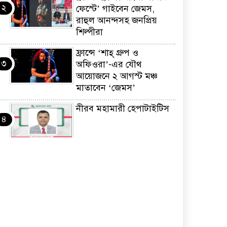
২
ফেস্টে’ গাইবেন জেমস,
রাহুল আনন্দসহ জনপ্রিয়
শিল্পীরা
ফ্রান্সে ‘শাহ্ গ্রুপ ও
৩
অফিওরা’-এর যৌথ
আয়োজনে ২ আগস্ট মঞ্চ
মাতাবেন ‘জেমস’
নীরব মহামারী হেপাটাইটিস
৪
কর্মসংস্থান তৈরির লক্ষ্যে
৫
SAF-এর সম্পূর্ণ বিনামূল্যের
সুশি প্রশিক্ষণ কার্যক্রমের শুভ
সূচনা
ফ্রান্সসহ ইউরোপীয়
৬
দেশসমূহে দাবদাহ: কারণ,