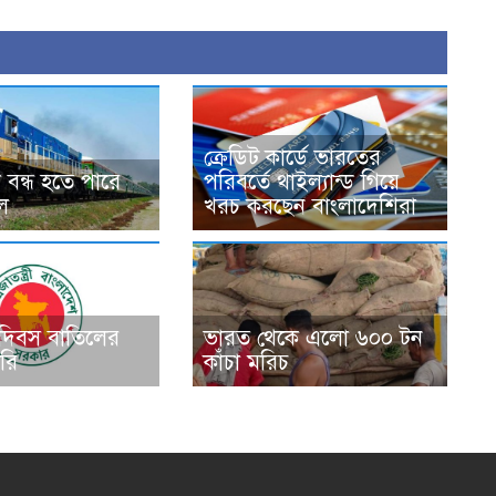
ক্রেডিট কার্ডে ভারতের
 বন্ধ হতে পারে
পরিবর্তে থাইল্যান্ড গিয়ে
চল
খরচ করছেন বাংলাদেশিরা
 দিবস বাতিলের
ভারত থেকে এলো ৬০০ টন
রি
কাঁচা মরিচ