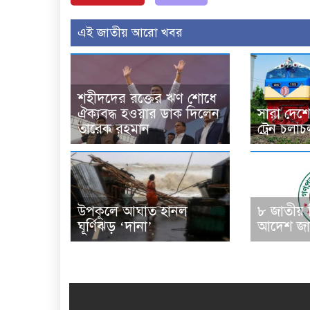
এই জাতীয় আরো খবর
শহীদদের রক্তের ঋণ শোধে
ঐক্যবদ্ধ হওয়ার ডাক দিলেন
সারা দেশে
তারেক রহমান
ট্রেন চলা
উপকূলে আঘাত হানল
৮ জাতীয়
ঘূর্ণিঝড় ‘দানা’
আদেশ জা