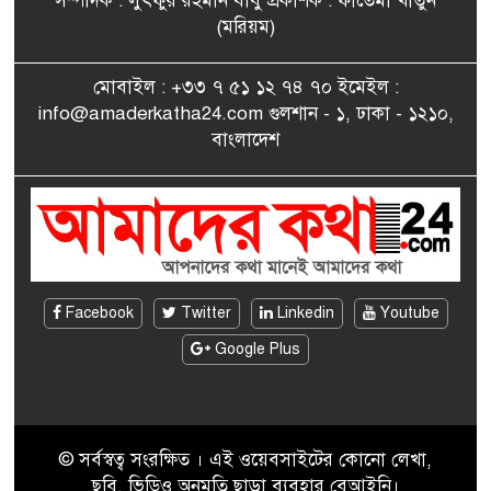
সম্পাদক : লুৎফুর রহমান বাবু প্রকাশক : ফাতেমা খাতুন
সাংবাদিকতায় কৃতিত্বের পুরস্কার
(মরিয়ম)
৮
পেলেন জুনেদ ফারহান
মোবাইল : +৩৩ ৭ ৫১ ১২ ৭৪ ৭০ ইমেইল :
info@amaderkatha24.com গুলশান - ১, ঢাকা - ১২১০,
এমপি মমতাজ আলোকে
বাংলাদেশ
৯
অভিনন্দন জানালো ‘মুন্সিগঞ্জ
জেলা প্রবাসী এসোসিয়েশন’
বেদে সম্প্রদায় নিয়ে প্যারিসে
১০
তথ্য-চলচ্চিত্র “ভাসমান জীবন”
প্রদর্শনী ও বাংলা নববর্ষ উদযাপন
Facebook
Twitter
Linkedin
Youtube
Google Plus
© সর্বস্বত্ব সংরক্ষিত । এই ওয়েবসাইটের কোনো লেখা,
ছবি, ভিডিও অনুমতি ছাড়া ব্যবহার বেআইনি।