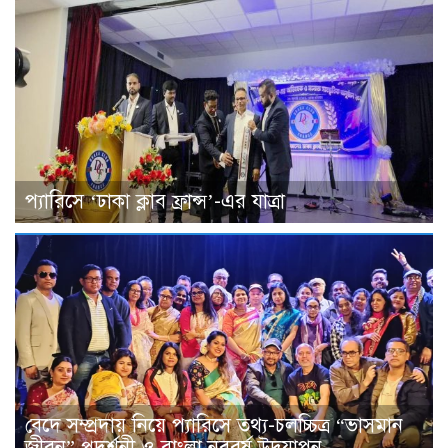
প্যারিসে ‘ঢাকা ক্লাব ফ্রান্স’-এর যাত্রা
বেদে সম্প্রদায় নিয়ে প্যারিসে তথ্য-চলচ্চিত্র “ভাসমান
জীবন” প্রদর্শনী ও বাংলা নববর্ষ উদযাপন