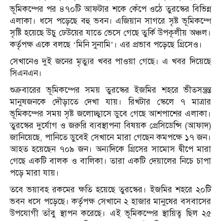
ভূমিকম্পের পর ৪৭০টি আফটার শকে কেঁপে ওঠে তুরস্কের বিভিন্ন
এলাকা। ধসে পড়েছে বহু ভবন। এজিয়ান সাগরে সৃষ্ট ভূমিকম্পে
সৃষ্টি হয়েছে উচু ঢেউয়ের যাতে ভেসে গেছে তুর্কি উপকূলীয় অঞ্চল।
কর্তৃপক্ষ একে বলছে ‘মিনি সুনামি’। এর প্রভাব পড়েছে গ্রিসেও।
সেখানেও দুই জনের মৃত্যুর খবর পাওয়া গেছে। এ খবর দিয়েছে
সিএনএন।
শুক্রবারের ভূমিকম্পের সময় তুরস্কের ইজমির শহরে ভীতসন্ত্রন্ত
মানুষজনকে দৌড়াতে দেখা যায়। রিখটার স্কেলে ৭ মাত্রার
ভূমিকম্পের সময় সৃষ্ট জলোচ্ছ্বাসে ডুবে গেছে আশপাশের এলাকা।
তুরস্কের দুর্যোগ ও জরুরি ব্যবস্থাপনা বিষয়ক প্রেসিডেন্সি (আফাদ)
জানিয়েছে, পানিতে ডুবেই সেখানে মারা গেছেন কমপক্ষে ১৭ জন।
আহত হয়েছেন ৭০৯ জন। অন্যদিকে গ্রিসের সামোস দ্বীপে মারা
গেছে একটি বালক ও বালিকা। তারা একটি দেয়ালের নিচে চাপা
পড়ে মারা যায়।
তবে ভয়াবহ রকমের ক্ষতি হয়েছে তুরস্কের। ইজমির শহরে ২০টি
ভবন ধসে পড়েছে। কর্তৃপক্ষ সেখানে ২ হাজার মানুষের বসবাসের
উপযোগী তাঁবু স্থাপন করেছে। এই ভূমিকম্পের স্থায়িত্ব ছিল ২৫