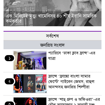
এক মিনিটেই মৃত্যু খামেনিসহ ৪০ শীর্ষ ইরানি সামরিক
কর্মকর্তার
সর্বশেষ
জনপ্রিয় সংবাদ
প্যারিসে ‘ঢাকা ক্লাব ফ্রান্স’-এর
১
যাত্রা
ফ্রান্সে ‘ফ্রাঙ্কো বাংলা সামার
২
ফেস্টে’ গাইবেন জেমস, রাহুল
আনন্দসহ জনপ্রিয় শিল্পীরা
ফ্রান্সে ‘শাহ্ গ্রুপ ও অফিওরা’-এর
৩
যৌথ আয়োজনে ২ আগস্ট মঞ্চ