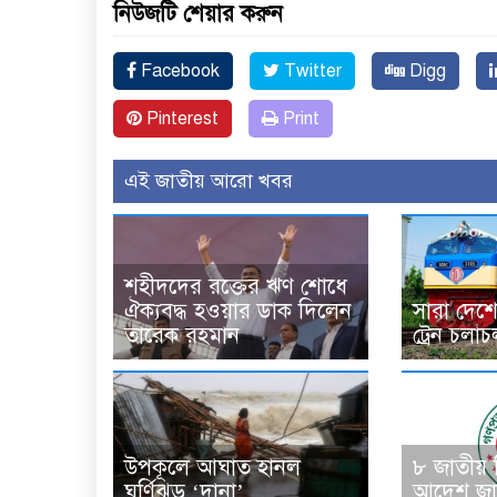
নিউজটি শেয়ার করুন
Facebook
Twitter
Digg
Pinterest
Print
এই জাতীয় আরো খবর
শহীদদের রক্তের ঋণ শোধে
ঐক্যবদ্ধ হওয়ার ডাক দিলেন
সারা দেশে
তারেক রহমান
ট্রেন চলা
উপকূলে আঘাত হানল
৮ জাতীয়
ঘূর্ণিঝড় ‘দানা’
আদেশ জা