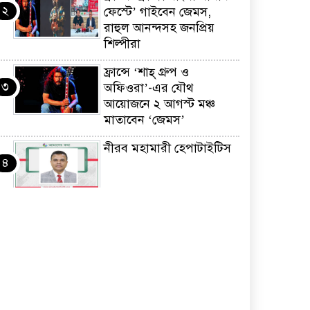
২
ফেস্টে’ গাইবেন জেমস,
রাহুল আনন্দসহ জনপ্রিয়
শিল্পীরা
ফ্রান্সে ‘শাহ্ গ্রুপ ও
৩
অফিওরা’-এর যৌথ
আয়োজনে ২ আগস্ট মঞ্চ
মাতাবেন ‘জেমস’
নীরব মহামারী হেপাটাইটিস
৪
কর্মসংস্থান তৈরির লক্ষ্যে
৫
SAF-এর সম্পূর্ণ বিনামূল্যের
সুশি প্রশিক্ষণ কার্যক্রমের শুভ
সূচনা
ফ্রান্সসহ ইউরোপীয়
৬
দেশসমূহে দাবদাহ: কারণ,