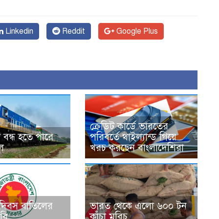
Linkedin
Reddit
Google Plus
ক্রেডিট কার্ডে ভারতের
 বন্ধ হতে পারে
পরিবর্তে থাইল্যান্ড গিয়ে
চল
খরচ করছেন বাংলাদেশিরা
 দিবস বাতিলের
ভারত থেকে এলো ৬০০ টন
রি
কাঁচা মরিচ