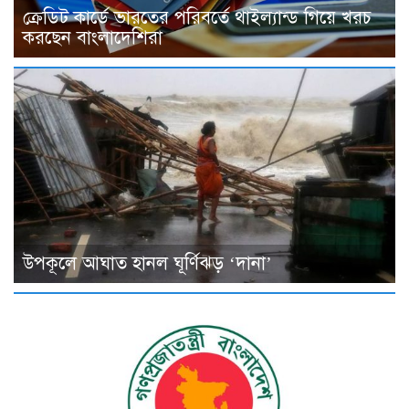
ক্রেডিট কার্ডে ভারতের পরিবর্তে থাইল্যান্ড গিয়ে খরচ
করছেন বাংলাদেশিরা
উপকূলে আঘাত হানল ঘূর্ণিঝড় ‘দানা’