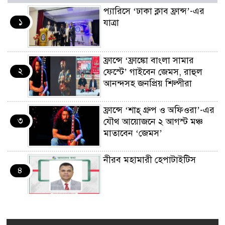
প্যারিসে ‘ঢাকা ক্লাব ফ্রান্স’-এর
১
যাত্রা
ফ্রান্সে ‘ফ্রাঙ্কো বাংলা সামার
২
ফেস্টে’ গাইবেন জেমস, রাহুল
আনন্দসহ জনপ্রিয় শিল্পীরা
ফ্রান্সে ‘শাহ্ গ্রুপ ও অফিওরা’-এর
৩
যৌথ আয়োজনে ২ আগস্ট মঞ্চ
মাতাবেন ‘জেমস’
নীরব মহামারী হেপাটাইটিস
৪
কর্মসংস্থান তৈরির লক্ষ্যে SAF-
৫
এর সম্পূর্ণ বিনামূল্যের সুশি