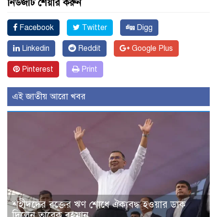
নিউজটি শেয়ার করুন
Facebook
Twitter
Digg
Linkedin
Reddit
Google Plus
Pinterest
Print
এই জাতীয় আরো খবর
শহীদদের রক্তের ঋণ শোধে ঐক্যবদ্ধ হওয়ার ডাক
দিলেন তারেক রহমান