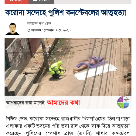
করোনা সন্দেহে পুলিশ কনস্টেবলের আত্মহত্যা
আমাদের কথা ডেস্ক
আপডেট : সোমবার, ৪ মে, ২০২০
নিউজ ডেস্ক: করোনা সন্দেহে রাজধানীর খিলগাঁওয়ের তিলপাপাড়া
এলাকার একটি ভবনের পাঁচ তলা ছাদ থেকে লাফ দিয়ে আত্মহত্যা
করেছেন পুলিশের স্পেশাল ব্রাঞ্চ (এসবি) শাখার কন্সটেবল