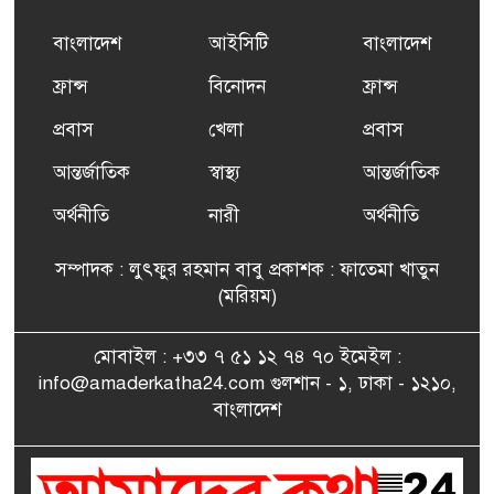
প্রশিক্ষণ কার্যক্রমের শুভ সূচনা
বাংলাদেশ
আইসিটি
বাংলাদেশ
ফ্রান্সসহ ইউরোপীয় দেশসমূহে
ফ্রান্স
বিনোদন
ফ্রান্স
৬
দাবদাহ: কারণ, প্রভাব ও করণীয়
প্রবাস
খেলা
প্রবাস
আন্তর্জাতিক
স্বাস্থ্য
আন্তর্জাতিক
ফ্রান্সে সংবর্ধিত হলেন যুক্তরাজ্য
৭
বিএনপি’র আহ্বায়ক কমিটির
অর্থনীতি
নারী
অর্থনীতি
সদস্য তপন
সম্পাদক : লুৎফুর রহমান বাবু প্রকাশক : ফাতেমা খাতুন
সাংবাদিকতায় কৃতিত্বের পুরস্কার
(মরিয়ম)
৮
পেলেন জুনেদ ফারহান
মোবাইল : +৩৩ ৭ ৫১ ১২ ৭৪ ৭০ ইমেইল :
info@amaderkatha24.com গুলশান - ১, ঢাকা - ১২১০,
এমপি মমতাজ আলোকে
বাংলাদেশ
৯
অভিনন্দন জানালো ‘মুন্সিগঞ্জ
জেলা প্রবাসী এসোসিয়েশন’