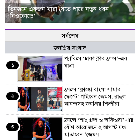
তিনজনে একজন মারা যেতে পারে নতুন ধরন
‘নিওকোভে’
সর্বশেষ
জনপ্রিয় সংবাদ
প্যারিসে ‘ঢাকা ক্লাব ফ্রান্স’-এর
১
যাত্রা
ফ্রান্সে ‘ফ্রাঙ্কো বাংলা সামার
২
ফেস্টে’ গাইবেন জেমস, রাহুল
আনন্দসহ জনপ্রিয় শিল্পীরা
ফ্রান্সে ‘শাহ্ গ্রুপ ও অফিওরা’-এর
৩
যৌথ আয়োজনে ২ আগস্ট মঞ্চ
মাতাবেন ‘জেমস’