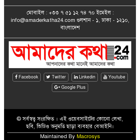
৮
পেলেন জুনেদ ফারহান
মোবাইল : +৩৩ ৭ ৫১ ১২ ৭৪ ৭০ ইমেইল :
info@amaderkatha24.com গুলশান - ১, ঢাকা - ১২১০,
এমপি মমতাজ আলোকে
বাংলাদেশ
৯
অভিনন্দন জানালো ‘মুন্সিগঞ্জ
জেলা প্রবাসী এসোসিয়েশন’
বেদে সম্প্রদায় নিয়ে প্যারিসে
১০
তথ্য-চলচ্চিত্র “ভাসমান জীবন”
প্রদর্শনী ও বাংলা নববর্ষ উদযাপন
Facebook
Twitter
Linkedin
Youtube
Google Plus
© সর্বস্বত্ব সংরক্ষিত । এই ওয়েবসাইটের কোনো লেখা,
ছবি, ভিডিও অনুমতি ছাড়া ব্যবহার বেআইনি।
Maintained By
Macrosys