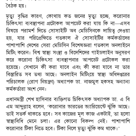
বৈঠক হয়।
মৃত্যু বৃদ্ধির কারণ, কোথায় কত জনের মৃত্যু হচ্ছে, করোনার
চিকিৎসা ব্যবস্থাপনা প্রটোকল আপডেট করা যায় কি না—এসব
বিষয়ে পরামর্শ দিতে সোসাইটি অব মেডিসিনকে দায়িত্ব দেওয়া
হয়, যার পরিপ্রেক্ষিতে গতকাল ঐ সোসাইটির কর্মকর্তাদের
পাশাপাশি দেশের সেরা মেডিসিন বিশেষজ্ঞরা গতকাল অনলাইনে
মিটিং করেন। বিশ্ব স্বাস্থ্য সংস্থা ও বিদেশিদের গাইডলাইন অনুসরণ
করে করোনা চিকিৎসা ব্যবস্থাপনার আপডেট প্রটোকল করা
হয়েছে। সেখানে কী করা যাবে এবং কী করা যাবে না তার
বিস্তারিত সব তথ্য আছে। অনলাইন মিটিংয়ে স্বাস্থ্য অধিদপ্তরের
পরিচালক (রোগ নিয়ন্ত্রণ) অধ্যাপক ডা. নাজমুল হকসহ অন্যান্য
কর্মকর্তারা অংশ নেন।
প্রধানমন্ত্রী শেখ হাসিনার ব্যক্তিগত চিকিৎসক অধ্যাপক ডা. এ বি
এম আব্দুল্লাহ বলেন, ‘করোনার ভারতের ভ্যারিয়েন্টে ঝুঁকি আছে।
তাই সতর্ক থাকতে হবে। সব কাজের মূল কাজ একটাই, তা হলো
স্বাস্থ্যবিধি মেনে চলা। এর কোনো বিকল্প নেই। পাশাপাশি
করোনার টিকা নিতে হবে। টিকা নিলে মৃত্যু ঝুঁকি কম থাকে।’