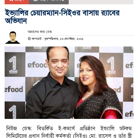
ইভ্যালির চেয়ারম্যান-সিইওর বাসায় র‌্যাবের
অভিযান
আমাদের কথা ডেস্ক
আপডেট : বৃহস্পতিবার, ১৬ সেপ্টেম্বর, ২০২১
নিউজ ডেস্ক: বিতর্কিত ই-কমার্স প্রতিষ্ঠান ইভ্যালি ডটকম
লিমিটেডের প্রধান নির্বাহী কর্মকর্তা (সিইও) মো. রাসেল ও তাঁর স্ত্রী