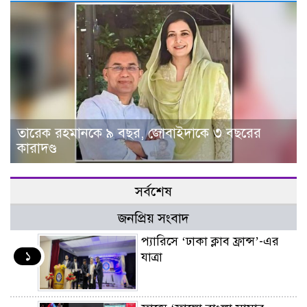
তারেক রহমানকে ৯ বছর, জোবাইদাকে ৩ বছরের
কারাদণ্ড
সর্বশেষ
জনপ্রিয় সংবাদ
প্যারিসে ‘ঢাকা ক্লাব ফ্রান্স’-এর
১
যাত্রা