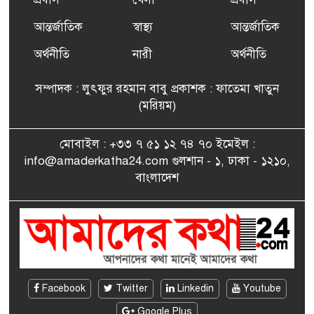
আন্তর্জাতিক
স্বাস্থ্য
আন্তর্জাতিক
ফ্রান্সে সংবর্ধিত হলেন যুক্তরাজ্য
৭
বিএনপি’র আহ্বায়ক কমিটির
অর্থনীতি
নারী
অর্থনীতি
সদস্য তপন
সম্পাদক : লুৎফুর রহমান বাবু প্রকাশক : ফাতেমা খাতুন
সাংবাদিকতায় কৃতিত্বের পুরস্কার
(মরিয়ম)
৮
পেলেন জুনেদ ফারহান
মোবাইল : +৩৩ ৭ ৫১ ১২ ৭৪ ৭০ ইমেইল :
info@amaderkatha24.com গুলশান - ১, ঢাকা - ১২১০,
এমপি মমতাজ আলোকে
বাংলাদেশ
৯
অভিনন্দন জানালো ‘মুন্সিগঞ্জ
জেলা প্রবাসী এসোসিয়েশন’
বেদে সম্প্রদায় নিয়ে প্যারিসে
১০
তথ্য-চলচ্চিত্র “ভাসমান জীবন”
প্রদর্শনী ও বাংলা নববর্ষ উদযাপন
Facebook
Twitter
Linkedin
Youtube
Google Plus