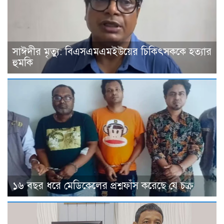
সাঈদীর মৃত্যু: বিএসএমএমইউয়ের চিকিৎসককে হত্যার
হুমকি
১৬ বছর ধরে মেডিকেলের প্রশ্নফাঁস করেছে যে চক্র