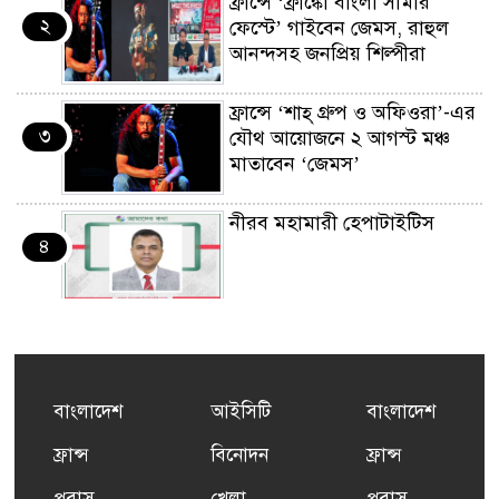
ফ্রান্সে ‘ফ্রাঙ্কো বাংলা সামার
২
ফেস্টে’ গাইবেন জেমস, রাহুল
আনন্দসহ জনপ্রিয় শিল্পীরা
ফ্রান্সে ‘শাহ্ গ্রুপ ও অফিওরা’-এর
৩
যৌথ আয়োজনে ২ আগস্ট মঞ্চ
মাতাবেন ‘জেমস’
নীরব মহামারী হেপাটাইটিস
৪
কর্মসংস্থান তৈরির লক্ষ্যে SAF-
৫
এর সম্পূর্ণ বিনামূল্যের সুশি
প্রশিক্ষণ কার্যক্রমের শুভ সূচনা
বাংলাদেশ
আইসিটি
বাংলাদেশ
ফ্রান্সসহ ইউরোপীয় দেশসমূহে
ফ্রান্স
বিনোদন
ফ্রান্স
৬
দাবদাহ: কারণ, প্রভাব ও করণীয়
প্রবাস
খেলা
প্রবাস