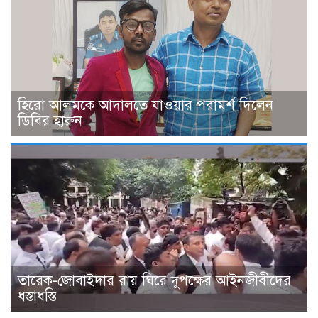
হিরো আলমকে আদালতে যাওয়ার পরামর্শ দিলেন
ডিবির হারুন
তারেক-জোবাইদার রায় ঘিরে দুপক্ষের আইনজীবীদের
ধস্তাধস্তি