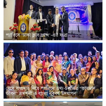
প্যারিসে ‘ঢাকা ক্লাব ফ্রান্স’-এর যাত্রা
বেদে সম্প্রদায় নিয়ে প্যারিসে তথ্য-চলচ্চিত্র “ভাসমান
জীবন” প্রদর্শনী ও বাংলা নববর্ষ উদযাপন