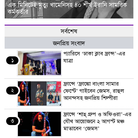
এক মিনিটেই মৃত্যু খামেনিসহ ৪০ শীর্ষ ইরানি সামরিক
কর্মকর্তার
সর্বশেষ
জনপ্রিয় সংবাদ
প্যারিসে ‘ঢাকা ক্লাব ফ্রান্স’-এর
১
যাত্রা
ফ্রান্সে ‘ফ্রাঙ্কো বাংলা সামার
২
ফেস্টে’ গাইবেন জেমস, রাহুল
আনন্দসহ জনপ্রিয় শিল্পীরা
ফ্রান্সে ‘শাহ্ গ্রুপ ও অফিওরা’-এর
৩
যৌথ আয়োজনে ২ আগস্ট মঞ্চ
মাতাবেন ‘জেমস’