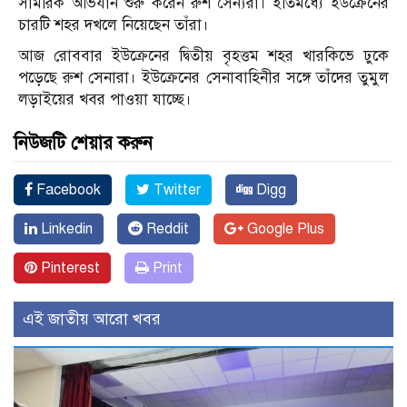
সামরিক অভিযান শুরু করেন রুশ সৈন্যরা। ইতিমধ্যে ইউক্রেনের
চারটি শহর দখলে নিয়েছেন তাঁরা।
আজ রোববার ইউক্রেনের দ্বিতীয় বৃহত্তম শহর খারকিভে ঢুকে
পড়েছে রুশ সেনারা। ইউক্রেনের সেনাবাহিনীর সঙ্গে তাঁদের তুমুল
লড়াইয়ের খবর পাওয়া যাচ্ছে।
নিউজটি শেয়ার করুন
Facebook
Twitter
Digg
Linkedin
Reddit
Google Plus
Pinterest
Print
এই জাতীয় আরো খবর