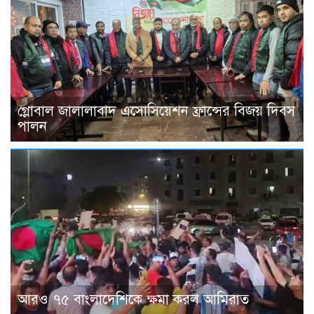
গ্লোবাল জালালাবাদ এসোসিয়েশন ফ্রান্সের বিজয় দিবস
পালন
আরও ৭৫ বাংলাদেশিকে ক্ষমা করল আমিরাত