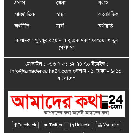
প্রবাস
খেলা
প্রবাস
আন্তর্জাতিক
স্বাস্থ্য
আন্তর্জাতিক
ফ্রান্সে সংবর্ধিত হলেন যুক্তরাজ্য
৭
বিএনপি’র আহ্বায়ক কমিটির
অর্থনীতি
নারী
অর্থনীতি
সদস্য তপন
সম্পাদক : লুৎফুর রহমান বাবু প্রকাশক : ফাতেমা খাতুন
সাংবাদিকতায় কৃতিত্বের পুরস্কার
(মরিয়ম)
৮
পেলেন জুনেদ ফারহান
মোবাইল : +৩৩ ৭ ৫১ ১২ ৭৪ ৭০ ইমেইল :
info@amaderkatha24.com গুলশান - ১, ঢাকা - ১২১০,
এমপি মমতাজ আলোকে
বাংলাদেশ
৯
অভিনন্দন জানালো ‘মুন্সিগঞ্জ
জেলা প্রবাসী এসোসিয়েশন’
বেদে সম্প্রদায় নিয়ে প্যারিসে
১০
তথ্য-চলচ্চিত্র “ভাসমান জীবন”
প্রদর্শনী ও বাংলা নববর্ষ উদযাপন
Facebook
Twitter
Linkedin
Youtube