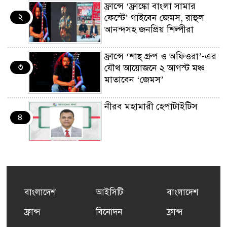
ফ্রান্সে ‘ফ্রাঙ্কো বাংলা সামার
২
ফেস্টে’ গাইবেন জেমস, রাহুল
আনন্দসহ জনপ্রিয় শিল্পীরা
ফ্রান্সে ‘শাহ্ গ্রুপ ও অফিওরা’-এর
৩
যৌথ আয়োজনে ২ আগস্ট মঞ্চ
মাতাবেন ‘জেমস’
নীরব মহামারী হেপাটাইটিস
৪
কর্মসংস্থান তৈরির লক্ষ্যে SAF-
৫
এর সম্পূর্ণ বিনামূল্যের সুশি
প্রশিক্ষণ কার্যক্রমের শুভ সূচনা
বাংলাদেশ
আইসিটি
বাংলাদেশ
ফ্রান্সসহ ইউরোপীয় দেশসমূহে
ফ্রান্স
বিনোদন
ফ্রান্স
৬
দাবদাহ: কারণ, প্রভাব ও করণীয়