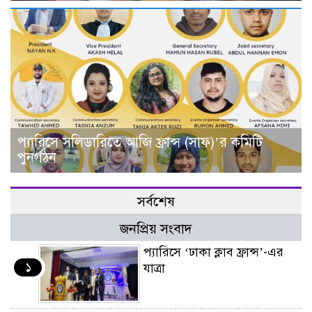
প্যারিসে সলিডারিতে আজি ফ্রান্স (সাফ)’র কমিটি
পুনর্গঠন
সর্বশেষ
জনপ্রিয় সংবাদ
প্যারিসে ‘ঢাকা ক্লাব ফ্রান্স’-এর
১
যাত্রা