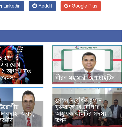
Linkedin
Reddit
Google Plus
হ্ গ্রুপ ও
-এর যৌথ
২ আগস্ট মঞ্চ
‘জেমস’
নীরব মহামারী হেপাটাইটিস
ফ্রান্সে সংবর্ধিত হলেন
 ইউরোপীয়
যুক্তরাজ্য বিএনপি’র
 দাবদাহ: কারণ,
আহ্বায়ক কমিটির সদস্য
 করণীয়
তপন