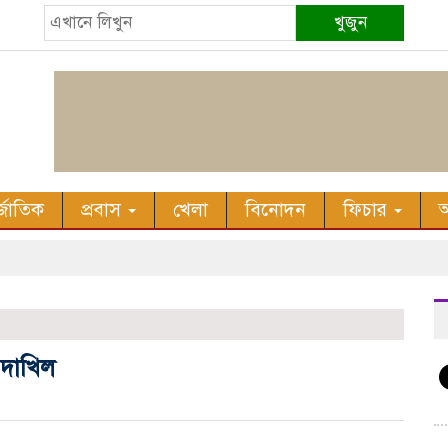
খুজুন
র্জাতিক
প্রবাস
খেলা
বিনোদন
ফিচার
অ
 দাখিল