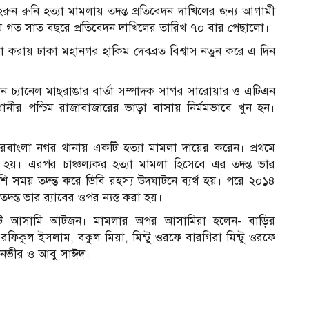
ুন রুনি হত্যা মামলায় তদন্ত প্রতিবেদন দাখিলের জন্য আগামী
য়ে গত সাত বছরে প্রতিবেদন দাখিলের তারিখ ৭০ বার পেছালো।
ল না করায় ঢাকা মহানগর হাকিম দেবব্রত বিশ্বাস নতুন করে এ দিন
ন চ্যানেল মাছরাঙার বার্তা সম্পাদক সাগর সারোয়ার ও এটিএন
জধানীর পশ্চিম রাজাবাজারের ভাড়া বাসায় নির্মমভাবে খুন হন।
াংলা নগর থানায় একটি হত্যা মামলা দায়ের করেন। প্রথমে
ু হয়। এরপর চাঞ্চল্যকর হত্যা মামলা হিসেবে এর তদন্ত ভার
 সময় তদন্ত করে ডিবি রহস্য উদঘাটনে ব্যর্থ হয়। পরে ২০১৪
দন্ত ভার র‌্যাবের ওপর ন্যস্ত করা হয়।
মোট আসামি আটজন। মামলার অপর আসামিরা হলেন- বাড়ির
ফিকুল ইসলাম, বকুল মিয়া, মিন্টু ওরফে বারগিরা মিন্টু ওরফে
 তানভীর ও আবু সাঈদ।