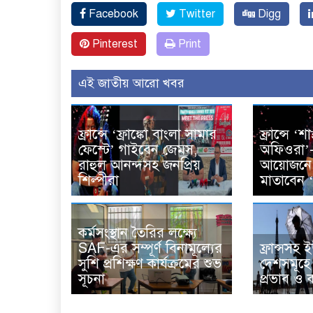
Facebook
Twitter
Digg
Pinterest
Print
এই জাতীয় আরো খবর
ফ্রান্সে ‘ফ্রাঙ্কো বাংলা সামার
ফ্রান্সে ‘শা
ফেস্টে’ গাইবেন জেমস,
অফিওরা’
রাহুল আনন্দসহ জনপ্রিয়
আয়োজনে 
শিল্পীরা
মাতাবেন 
কর্মসংস্থান তৈরির লক্ষ্যে
SAF-এর সম্পূর্ণ বিনামূল্যের
ফ্রান্সসহ
সুশি প্রশিক্ষণ কার্যক্রমের শুভ
দেশসমূহে
সূচনা
প্রভাব ও