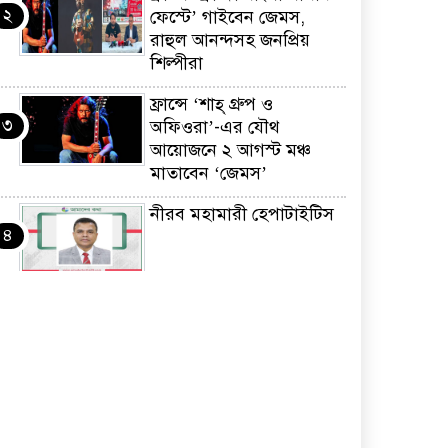
২
ফেস্টে’ গাইবেন জেমস,
রাহুল আনন্দসহ জনপ্রিয়
শিল্পীরা
ফ্রান্সে ‘শাহ্ গ্রুপ ও
৩
অফিওরা’-এর যৌথ
আয়োজনে ২ আগস্ট মঞ্চ
মাতাবেন ‘জেমস’
নীরব মহামারী হেপাটাইটিস
৪
কর্মসংস্থান তৈরির লক্ষ্যে
৫
SAF-এর সম্পূর্ণ বিনামূল্যের
সুশি প্রশিক্ষণ কার্যক্রমের শুভ
সূচনা
ফ্রান্সসহ ইউরোপীয়
৬
দেশসমূহে দাবদাহ: কারণ,