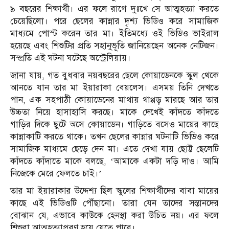
৯ বছরের শিক্ষার্থী। এর ফলে রাগে দুঃখে সে আত্মহত্যা করতে
চেয়েছিলো। পরে ছেলের কান্নার দৃশ্য ভিডিও করে সামাজিক
মাধ্যমে পোস্ট করেন তার মা। ইতিমধ্যে ওই ভিডিও ভাইরাল
হয়েছে এবং শিশুটির প্রতি সহানুভূতি জানিয়েছেন অনেক নেটিজন।
সম্প্রতি এই ঘটনা ঘটেছে অস্ট্রেলিয়ায়।
জানা যায়, গত বুধবার নয়‌বছরের ছেলে কোয়াডেনকে স্কুল থেকে
আনতে যান তার মা ইয়ারাকা বেয়লেস। এসময় তিনি দেখতে
পান, এক সহপাঠী কোয়াডেনের মাথায় থাপ্পড় মারছে আর তার
উচ্চতা নিয়ে হাসাহাসি করছে। মাকে দেখেই কাঁদতে কাঁদতে
গাড়ির দিকে ছুটে অসে কোয়াডেন। গাড়িতে বসেও মায়ের কাছে
কান্নাকাটি করতে থাকে। তখন ছেলের কান্নার ঘটনাটি ভিডিও করে
সামাজিক মাধ্যমে ছেড়ে দেন মা। এতে দেখা যায় ছোট্ট ছেলেটি
কাঁদতে কাঁদাতে মাকে বলছে, ‘‌আমাকে একটা দড়ি দাও। আমি
নিজেকে মেরে ফেলতে চাই।’
তার মা ইয়ারাকার উদ্দেশ্য ছিল স্কুলের শিক্ষার্থীদের বাবা মায়ের
কাছে এই ভিডিওটি পৌঁছানো। তারা যেন তাদের সন্তানদের
বোঝান যে, এভাবে কাউকে হেনস্থা করা উচিত নয়। এর ফলে
শিশুরা আত্মহত্যাপ্রবণ হয়ে যেতে পারে।