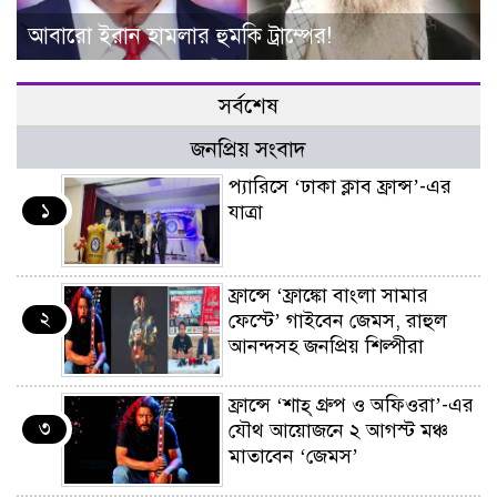
আবারো ইরান হামলার হুমকি ট্রাম্পের!
সর্বশেষ
জনপ্রিয় সংবাদ
প্যারিসে ‘ঢাকা ক্লাব ফ্রান্স’-এর
১
যাত্রা
ফ্রান্সে ‘ফ্রাঙ্কো বাংলা সামার
২
ফেস্টে’ গাইবেন জেমস, রাহুল
আনন্দসহ জনপ্রিয় শিল্পীরা
ফ্রান্সে ‘শাহ্ গ্রুপ ও অফিওরা’-এর
৩
যৌথ আয়োজনে ২ আগস্ট মঞ্চ
মাতাবেন ‘জেমস’