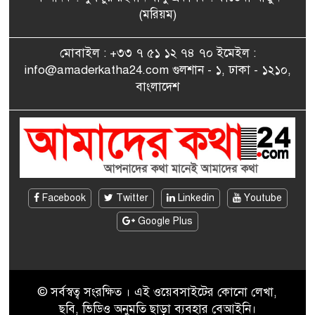
সাংবাদিকতায় কৃতিত্বের পুরস্কার
(মরিয়ম)
৮
পেলেন জুনেদ ফারহান
মোবাইল : +৩৩ ৭ ৫১ ১২ ৭৪ ৭০ ইমেইল :
info@amaderkatha24.com গুলশান - ১, ঢাকা - ১২১০,
এমপি মমতাজ আলোকে
বাংলাদেশ
৯
অভিনন্দন জানালো ‘মুন্সিগঞ্জ
জেলা প্রবাসী এসোসিয়েশন’
বেদে সম্প্রদায় নিয়ে প্যারিসে
১০
তথ্য-চলচ্চিত্র “ভাসমান জীবন”
প্রদর্শনী ও বাংলা নববর্ষ উদযাপন
Facebook
Twitter
Linkedin
Youtube
Google Plus
© সর্বস্বত্ব সংরক্ষিত । এই ওয়েবসাইটের কোনো লেখা,
ছবি, ভিডিও অনুমতি ছাড়া ব্যবহার বেআইনি।