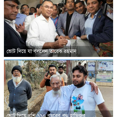
ভােট দিয়ে যা বললেন তারেক রহমান
ভোট দিয়ে খুশি ১১০ বছরের বৃদ্ধ হাফিজুর