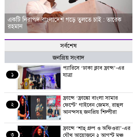
একটি নিরাপদ বাংলাদেশ গড়ে তুলতে চাই : তারেক
রহমান
সর্বশেষ
জনপ্রিয় সংবাদ
প্যারিসে ‘ঢাকা ক্লাব ফ্রান্স’-এর
১
যাত্রা
ফ্রান্সে ‘ফ্রাঙ্কো বাংলা সামার
২
ফেস্টে’ গাইবেন জেমস, রাহুল
আনন্দসহ জনপ্রিয় শিল্পীরা
ফ্রান্সে ‘শাহ্ গ্রুপ ও অফিওরা’-এর
৩
যৌথ আয়োজনে ২ আগস্ট মঞ্চ