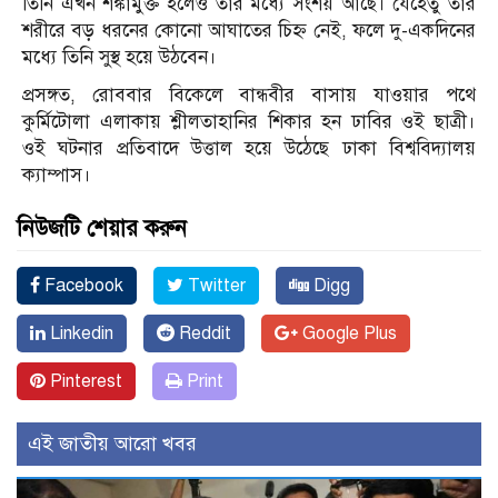
তিনি এখন শঙ্কামুক্ত হলেও তার মধ্যে সংশয় আছে। যেহেতু তার
শরীরে বড় ধরনের কোনো আঘাতের চিহ্ন নেই, ফলে দু-একদিনের
মধ্যে তিনি সুস্থ হয়ে উঠবেন।
প্রসঙ্গত, রোববার বিকেলে বান্ধবীর বাসায় যাওয়ার পথে
কুর্মিটোলা এলাকায় শ্লীলতাহানির শিকার হন ঢাবির ওই ছাত্রী।
ওই ঘটনার প্রতিবাদে উত্তাল হয়ে উঠেছে ঢাকা বিশ্ববিদ্যালয়
ক্যাম্পাস।
নিউজটি শেয়ার করুন
Facebook
Twitter
Digg
Linkedin
Reddit
Google Plus
Pinterest
Print
এই জাতীয় আরো খবর