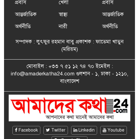
প্রবাস
খেলা
প্রবাস
আন্তর্জাতিক
স্বাস্থ্য
আন্তর্জাতিক
ফ্রান্সে সংবর্ধিত হলেন যুক্তরাজ্য
৭
বিএনপি’র আহ্বায়ক কমিটির
অর্থনীতি
নারী
অর্থনীতি
সদস্য তপন
সম্পাদক : লুৎফুর রহমান বাবু প্রকাশক : ফাতেমা খাতুন
সাংবাদিকতায় কৃতিত্বের পুরস্কার
(মরিয়ম)
৮
পেলেন জুনেদ ফারহান
মোবাইল : +৩৩ ৭ ৫১ ১২ ৭৪ ৭০ ইমেইল :
info@amaderkatha24.com গুলশান - ১, ঢাকা - ১২১০,
এমপি মমতাজ আলোকে
বাংলাদেশ
৯
অভিনন্দন জানালো ‘মুন্সিগঞ্জ
জেলা প্রবাসী এসোসিয়েশন’
বেদে সম্প্রদায় নিয়ে প্যারিসে
১০
তথ্য-চলচ্চিত্র “ভাসমান জীবন”
প্রদর্শনী ও বাংলা নববর্ষ উদযাপন
Facebook
Twitter
Linkedin
Youtube