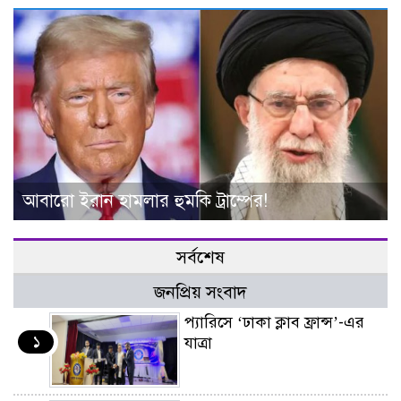
আবারো ইরান হামলার হুমকি ট্রাম্পের!
সর্বশেষ
জনপ্রিয় সংবাদ
প্যারিসে ‘ঢাকা ক্লাব ফ্রান্স’-এর
১
যাত্রা