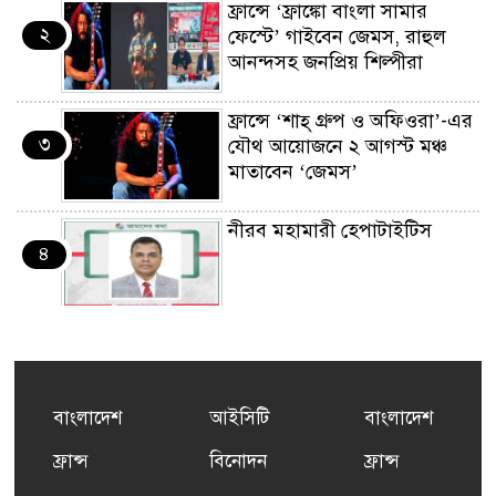
ফ্রান্সে ‘ফ্রাঙ্কো বাংলা সামার
২
ফেস্টে’ গাইবেন জেমস, রাহুল
আনন্দসহ জনপ্রিয় শিল্পীরা
ফ্রান্সে ‘শাহ্ গ্রুপ ও অফিওরা’-এর
৩
যৌথ আয়োজনে ২ আগস্ট মঞ্চ
মাতাবেন ‘জেমস’
নীরব মহামারী হেপাটাইটিস
৪
কর্মসংস্থান তৈরির লক্ষ্যে SAF-
৫
এর সম্পূর্ণ বিনামূল্যের সুশি
প্রশিক্ষণ কার্যক্রমের শুভ সূচনা
বাংলাদেশ
আইসিটি
বাংলাদেশ
ফ্রান্সসহ ইউরোপীয় দেশসমূহে
ফ্রান্স
বিনোদন
ফ্রান্স
৬
দাবদাহ: কারণ, প্রভাব ও করণীয়