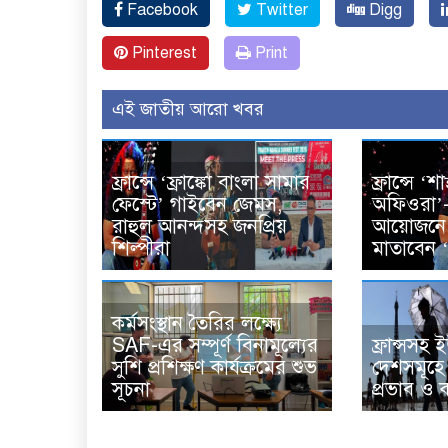
Facebook
Twitter
Digg
Pinterest
Print
এই জাতীয় আরো খবর
ফ্রান্সে ‘ফ্রাঙ্কো বাংলা সামার
ফ্রান্সে ‘শা
ফেস্টে’ গাইবেন জেমস,
অফিওরা’
রাহুল আনন্দসহ জনপ্রিয়
আয়োজনে 
শিল্পীরা
মাতাবেন 
কর্মসংস্থান তৈরির লক্ষ্যে
SAF-এর সম্পূর্ণ বিনামূল্যের
ফ্রান্সসহ
সুশি প্রশিক্ষণ কার্যক্রমের শুভ
দেশসমূহে
সূচনা
প্রভাব ও