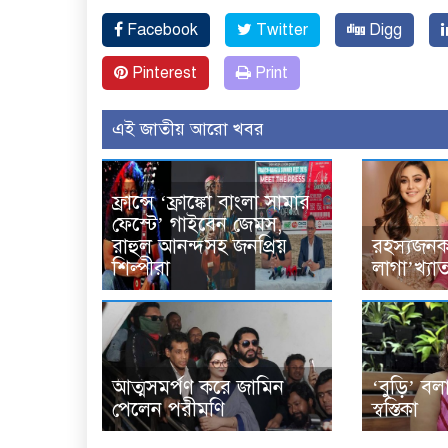
Facebook
Twitter
Digg
Pinterest
Print
এই জাতীয় আরো খবর
ফ্রান্সে ‘ফ্রাঙ্কো বাংলা সামার
ফেস্টে’ গাইবেন জেমস,
রাহুল আনন্দসহ জনপ্রিয়
রহস্যজনক 
শিল্পীরা
লাগা’খ্যা
আত্মসমর্পণ করে জামিন
‘বুড়ি’ ব
পেলেন পরীমণি
স্বস্তিকা