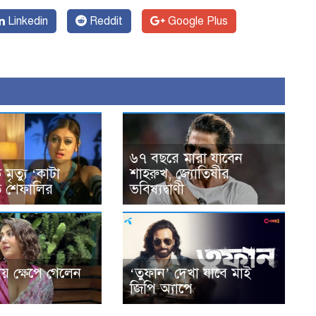
Linkedin
Reddit
Google Plus
৬৭ বছরে মারা যাবেন
মৃত্যু ‘কাটা
শাহরুখ, জ্যোতিষীর
ত শেফালির
ভবিষ্যদ্বাণী
লায় ক্ষেপে গেলেন
‘তুফান’ দেখা যাবে মাই
জিপি অ্যাপে