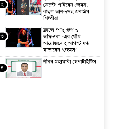
২
ফেস্টে’ গাইবেন জেমস,
রাহুল আনন্দসহ জনপ্রিয়
শিল্পীরা
ফ্রান্সে ‘শাহ্ গ্রুপ ও
৩
অফিওরা’-এর যৌথ
আয়োজনে ২ আগস্ট মঞ্চ
মাতাবেন ‘জেমস’
নীরব মহামারী হেপাটাইটিস
৪
কর্মসংস্থান তৈরির লক্ষ্যে
৫
SAF-এর সম্পূর্ণ বিনামূল্যের
সুশি প্রশিক্ষণ কার্যক্রমের শুভ
সূচনা
ফ্রান্সসহ ইউরোপীয়
৬
দেশসমূহে দাবদাহ: কারণ,