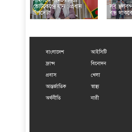
ভোটকেন্দ্রে যান : প্রধান
সব স্থলবন
উপদেষ্টা
বন্ধ থাকব
বাংলাদেশ
আইসিটি
ফ্রান্স
বিনোদন
প্রবাস
খেলা
আন্তর্জাতিক
স্বাস্থ্য
অর্থনীতি
নারী