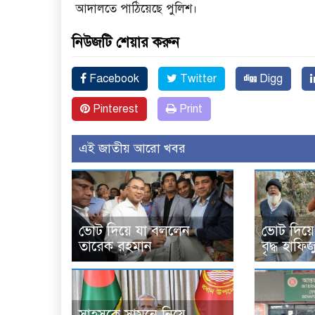
আদালতে পাঠিয়েছে পুলিশ।
নিউজটি শেয়ার করুন
Facebook
Twitter
Digg
Pinterest
Print
এই জাতীয় আরো খবর
ভােট দিয়ে যা বললেন
ভোট দিয়ে
তারেক রহমান
বৃদ্ধ হাফিজ
সাহসকে সামনে নিয়ে