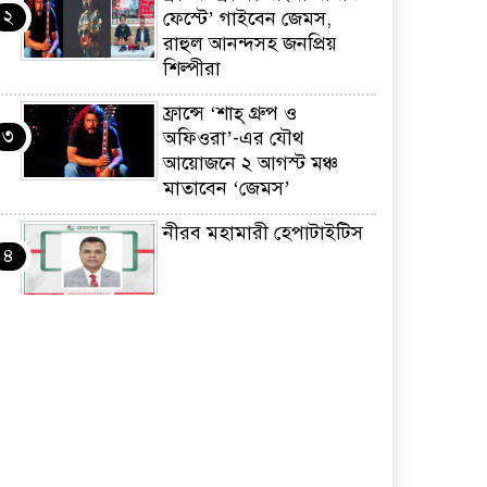
২
ফেস্টে’ গাইবেন জেমস,
রাহুল আনন্দসহ জনপ্রিয়
শিল্পীরা
ফ্রান্সে ‘শাহ্ গ্রুপ ও
৩
অফিওরা’-এর যৌথ
আয়োজনে ২ আগস্ট মঞ্চ
মাতাবেন ‘জেমস’
নীরব মহামারী হেপাটাইটিস
৪
কর্মসংস্থান তৈরির লক্ষ্যে
৫
SAF-এর সম্পূর্ণ বিনামূল্যের
সুশি প্রশিক্ষণ কার্যক্রমের শুভ
সূচনা
ফ্রান্সসহ ইউরোপীয়
৬
দেশসমূহে দাবদাহ: কারণ,