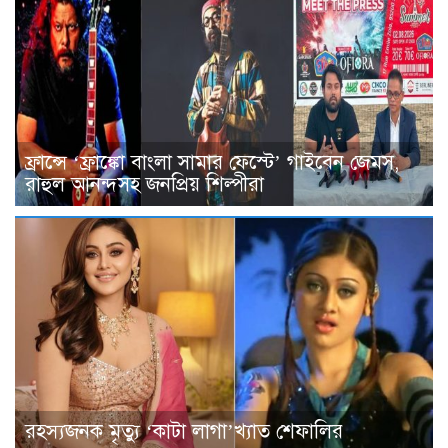
ফ্রান্সে ‘ফ্রাঙ্কো বাংলা সামার ফেস্টে’ গাইবেন জেমস,
রাহুল আনন্দসহ জনপ্রিয় শিল্পীরা
রহস্যজনক মৃত্যু ‘কাটা লাগা’খ্যাত শেফালির