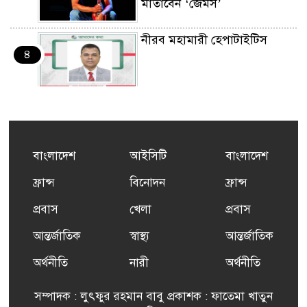
মাতাবেন ‘জেমস’
নীরব মহামারী হেপাটাইটিস
৪
কর্মসংস্থান তৈরির লক্ষ্যে SAF-
৫
এর সম্পূর্ণ বিনামূল্যের সুশি
প্রশিক্ষণ কার্যক্রমের শুভ সূচনা
বাংলাদেশ
আইসিটি
বাংলাদেশ
ফ্রান্সসহ ইউরোপীয় দেশসমূহে
ফ্রান্স
বিনোদন
ফ্রান্স
৬
দাবদাহ: কারণ, প্রভাব ও করণীয়
প্রবাস
খেলা
প্রবাস
আন্তর্জাতিক
স্বাস্থ্য
আন্তর্জাতিক
ফ্রান্সে সংবর্ধিত হলেন যুক্তরাজ্য
৭
বিএনপি’র আহ্বায়ক কমিটির
অর্থনীতি
নারী
অর্থনীতি
সদস্য তপন
সম্পাদক : লুৎফুর রহমান বাবু প্রকাশক : ফাতেমা খাতুন