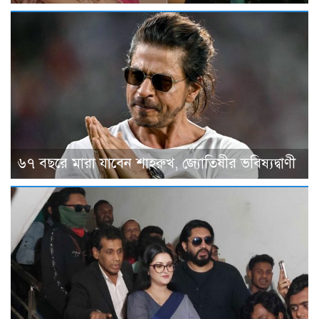
৬৭ বছরে মারা যাবেন শাহরুখ, জ্যোতিষীর ভবিষ্যদ্বাণী