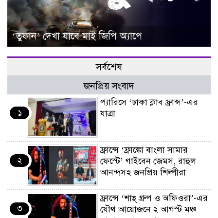
‘তুফান’ দেখা যাবে মাই জিপি অ্যাপে
সর্বশেষ
জনপ্রিয় সংবাদ
প্যারিসে ‘ঢাকা ক্লাব ফ্রান্স’-এর
১
যাত্রা
ফ্রান্সে ‘ফ্রাঙ্কো বাংলা সামার
২
ফেস্টে’ গাইবেন জেমস, রাহুল
আনন্দসহ জনপ্রিয় শিল্পীরা
ফ্রান্সে ‘শাহ্ গ্রুপ ও অফিওরা’-এর
৩
যৌথ আয়োজনে ২ আগস্ট মঞ্চ