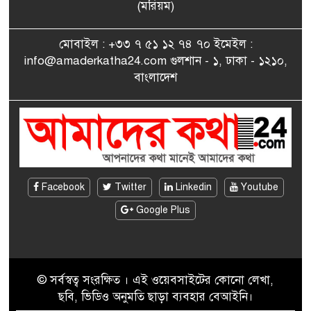
সাংবাদিকতায় কৃতিত্বের পুরস্কার
(মরিয়ম)
৮
পেলেন জুনেদ ফারহান
মোবাইল : +৩৩ ৭ ৫১ ১২ ৭৪ ৭০ ইমেইল :
info@amaderkatha24.com গুলশান - ১, ঢাকা - ১২১০,
এমপি মমতাজ আলোকে
বাংলাদেশ
৯
অভিনন্দন জানালো ‘মুন্সিগঞ্জ
জেলা প্রবাসী এসোসিয়েশন’
বেদে সম্প্রদায় নিয়ে প্যারিসে
১০
তথ্য-চলচ্চিত্র “ভাসমান জীবন”
প্রদর্শনী ও বাংলা নববর্ষ উদযাপন
Facebook
Twitter
Linkedin
Youtube
Google Plus
© সর্বস্বত্ব সংরক্ষিত । এই ওয়েবসাইটের কোনো লেখা,
ছবি, ভিডিও অনুমতি ছাড়া ব্যবহার বেআইনি।