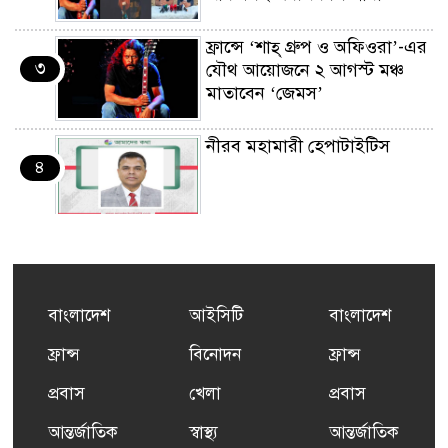
ফ্রান্সে ‘শাহ্ গ্রুপ ও অফিওরা’-এর
৩
যৌথ আয়োজনে ২ আগস্ট মঞ্চ
মাতাবেন ‘জেমস’
নীরব মহামারী হেপাটাইটিস
৪
কর্মসংস্থান তৈরির লক্ষ্যে SAF-
৫
এর সম্পূর্ণ বিনামূল্যের সুশি
প্রশিক্ষণ কার্যক্রমের শুভ সূচনা
বাংলাদেশ
আইসিটি
বাংলাদেশ
ফ্রান্সসহ ইউরোপীয় দেশসমূহে
ফ্রান্স
বিনোদন
ফ্রান্স
৬
দাবদাহ: কারণ, প্রভাব ও করণীয়
প্রবাস
খেলা
প্রবাস
আন্তর্জাতিক
স্বাস্থ্য
আন্তর্জাতিক
ফ্রান্সে সংবর্ধিত হলেন যুক্তরাজ্য