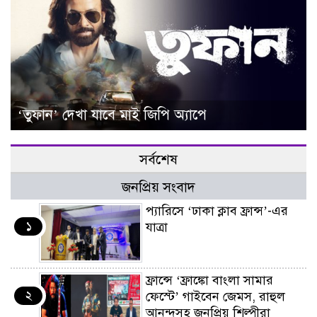
‘তুফান’ দেখা যাবে মাই জিপি অ্যাপে
সর্বশেষ
জনপ্রিয় সংবাদ
প্যারিসে ‘ঢাকা ক্লাব ফ্রান্স’-এর
১
যাত্রা
ফ্রান্সে ‘ফ্রাঙ্কো বাংলা সামার
২
ফেস্টে’ গাইবেন জেমস, রাহুল
আনন্দসহ জনপ্রিয় শিল্পীরা