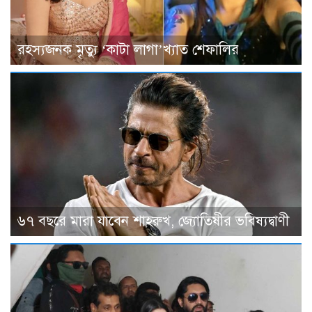
রহস্যজনক মৃত্যু ‘কাটা লাগা’খ্যাত শেফালির
৬৭ বছরে মারা যাবেন শাহরুখ, জ্যোতিষীর ভবিষ্যদ্বাণী