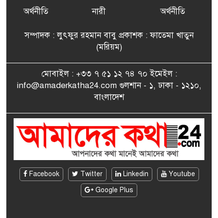
৭
বিএনপি’র আহ্বায়ক কমিটির
অর্থনীতি
নারী
অর্থনীতি
সদস্য তপন
সম্পাদক : লুৎফুর রহমান বাবু প্রকাশক : ফাতেমা খাতুন
সাংবাদিকতায় কৃতিত্বের পুরস্কার
(মরিয়ম)
৮
পেলেন জুনেদ ফারহান
মোবাইল : +৩৩ ৭ ৫১ ১২ ৭৪ ৭০ ইমেইল :
info@amaderkatha24.com গুলশান - ১, ঢাকা - ১২১০,
এমপি মমতাজ আলোকে
বাংলাদেশ
৯
অভিনন্দন জানালো ‘মুন্সিগঞ্জ
জেলা প্রবাসী এসোসিয়েশন’
বেদে সম্প্রদায় নিয়ে প্যারিসে
১০
তথ্য-চলচ্চিত্র “ভাসমান জীবন”
প্রদর্শনী ও বাংলা নববর্ষ উদযাপন
Facebook
Twitter
Linkedin
Youtube
Google Plus