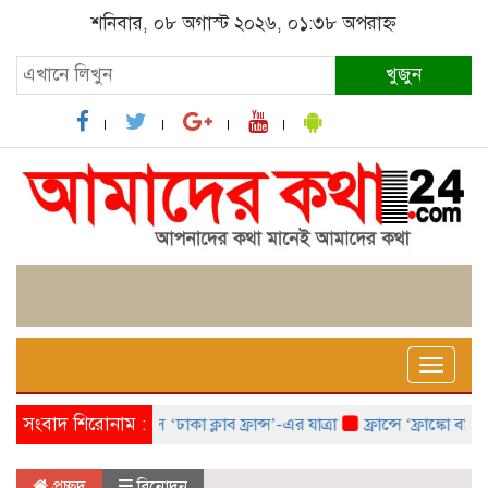
শনিবার, ০৮ অগাস্ট ২০২৬, ০১:৩৮ অপরাহ্ন
খুজুন
Toggle
naviga
সংবাদ শিরোনাম :
প্যারিসে ‘ঢাকা ক্লাব ফ্রান্স’-এর যাত্রা
ফ্রান্সে ‘ফ্রাঙ্কো বাংল
প্রচ্ছদ
বিনোদন