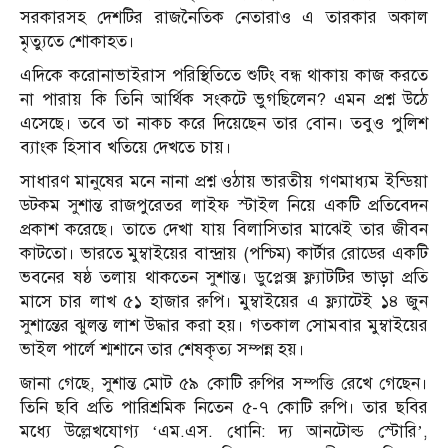
সরকারসহ দেশটির রাজনৈতিক নেতারাও এ তারকার অকাল
মৃত্যুতে শোকাহত।
এদিকে করোনাভাইরাস পরিস্থিতিতে শুটিং বন্ধ থাকায় কাজ করতে
না পারায় কি তিনি আর্থিক সংকটে ভুগছিলেন? এমন প্রশ্ন উঠে
এসেছে। তবে তা নাকচ করে দিয়েছেন তার বোন। তবুও পুলিশ
ব্যাংক হিসাব খতিয়ে দেখতে চায়।
সাধারণ মানুষের মনে নানা প্রশ্ন ওঠায় ভারতীয় গণমাধ্যম ইন্ডিয়া
ডটকম সুশান্ত রাজপুরেতর লাইফ স্টাইল নিয়ে একটি প্রতিবেদন
প্রকাশ করেছে। তাতে দেখা যায় বিলাসিতার মাঝেই তার জীবন
কাটতো। ভারতে মুম্বাইয়ের বান্দ্রায় (পশ্চিম) কার্টার রোডের একটি
ভবনের ষষ্ঠ তলায় থাকতেন সুশান্ত। ডুপ্লেক্স ফ্ল্যাটটির ভাড়া প্রতি
মাসে চার লাখ ৫১ হাজার রুপি। মুম্বাইয়ের এ ফ্ল্যাটেই ১৪ জুন
সুশান্তের ঝুলন্ত লাশ উদ্ধার করা হয়। গতকাল সোমবার মুম্বাইয়ের
ভাইল পার্লে শ্মশানে তার শেষকৃত্য সম্পন্ন হয়।
জানা গেছে, সুশান্ত মোট ৫৯ কোটি রুপির সম্পত্তি রেখে গেছেন।
তিনি ছবি প্রতি পারিশ্রমিক নিতেন ৫-৭ কোটি রুপি। তার ছবির
মধ্যে উল্লেখযোগ্য ‘এম.এস. ধোনি: দ্য আনটোল্ড স্টোরি’,