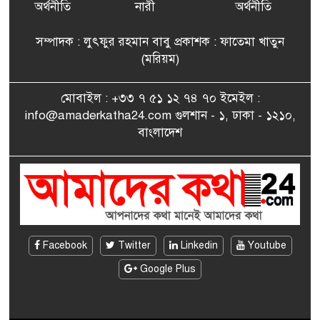
৭
বিএনপি’র আহ্বায়ক কমিটির
অর্থনীতি
নারী
অর্থনীতি
সদস্য তপন
সম্পাদক : লুৎফুর রহমান বাবু প্রকাশক : ফাতেমা খাতুন
সাংবাদিকতায় কৃতিত্বের পুরস্কার
(মরিয়ম)
৮
পেলেন জুনেদ ফারহান
মোবাইল : +৩৩ ৭ ৫১ ১২ ৭৪ ৭০ ইমেইল :
info@amaderkatha24.com গুলশান - ১, ঢাকা - ১২১০,
এমপি মমতাজ আলোকে
বাংলাদেশ
৯
অভিনন্দন জানালো ‘মুন্সিগঞ্জ
জেলা প্রবাসী এসোসিয়েশন’
বেদে সম্প্রদায় নিয়ে প্যারিসে
১০
তথ্য-চলচ্চিত্র “ভাসমান জীবন”
প্রদর্শনী ও বাংলা নববর্ষ উদযাপন
Facebook
Twitter
Linkedin
Youtube
Google Plus