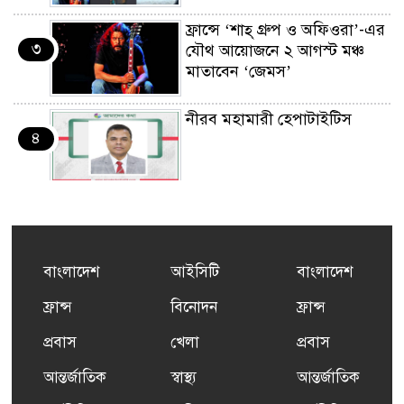
ফ্রান্সে ‘শাহ্ গ্রুপ ও অফিওরা’-এর
৩
যৌথ আয়োজনে ২ আগস্ট মঞ্চ
মাতাবেন ‘জেমস’
নীরব মহামারী হেপাটাইটিস
৪
কর্মসংস্থান তৈরির লক্ষ্যে SAF-
৫
এর সম্পূর্ণ বিনামূল্যের সুশি
প্রশিক্ষণ কার্যক্রমের শুভ সূচনা
বাংলাদেশ
আইসিটি
বাংলাদেশ
ফ্রান্সসহ ইউরোপীয় দেশসমূহে
ফ্রান্স
বিনোদন
ফ্রান্স
৬
দাবদাহ: কারণ, প্রভাব ও করণীয়
প্রবাস
খেলা
প্রবাস
আন্তর্জাতিক
স্বাস্থ্য
আন্তর্জাতিক
ফ্রান্সে সংবর্ধিত হলেন যুক্তরাজ্য