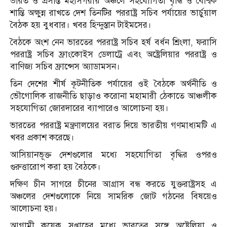
ভারত ও প্রসান্ত মহাসগরীয় অঞ্চলে সহযোগিতা বৃদ্ধি ও বৈশ্বিক
শান্তি অক্ষুন্ন রাখতে দেশ তিনটির পররাষ্ট্র সচিব পর্যায়ের ভার্চুয়াল
বৈঠক হয় বুধবার। খবর হিন্দুস্তান টাইমসের।
বৈঠকে অংশ নেন ভারতের পররাষ্ট্র সচিব হর্ষ বর্ধন শ্রিংলা, ফরাসি
পররাষ্ট্র সচিব ফ্রাংকোইস ডেলাট্রে এবং অষ্ট্রেলিয়ার পররাষ্ট্র ও
বাণিজ্য সচিব ফ্রান্সেস অ্যাডামসন।
তিন দেশের শীর্ষ কূটনীতিক পর্যায়ের ওই বৈঠকে অর্থনীতি ও
ভৌগোলিক রাজনীতি ছাড়াও করোনা মহামারী ঠেকাতে আঞ্চলীক
সহযোগিতা জোরদারের ব্যাপারেও আলোচনা হয়।
ভারতের পররাষ্ট্র মন্ত্রণালয়ের বরাত দিয়ে ভারতীয় গণমাধ্যমটি এ
খবর প্রকাশ করেছে।
আসিয়ানভূক্ত দেশগুলোর মধ্যে সহযোগিতা বৃদ্ধির ওপরও
গুরুত্তারোপ করা হয় বৈঠকে।
দক্ষিণ চীন সাগরে চীনের আগ্রাস বন্ধ করতে যুক্তরাষ্ট্রসহ এ
অঞ্চলের দেশগুলোকে নিয়ে সামরিক জোট গঠনের বিষয়েও
আলোচনা হয়।
আগামী কয়েক সপ্তাহের মধ্যে ভারতের সঙ্গে অষ্ট্রেলিয়া ও