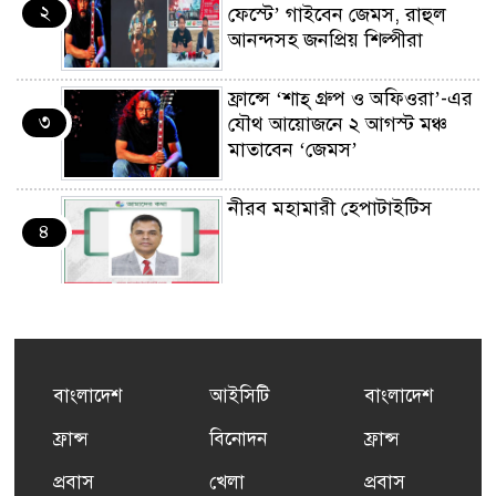
২
ফেস্টে’ গাইবেন জেমস, রাহুল
আনন্দসহ জনপ্রিয় শিল্পীরা
ফ্রান্সে ‘শাহ্ গ্রুপ ও অফিওরা’-এর
৩
যৌথ আয়োজনে ২ আগস্ট মঞ্চ
মাতাবেন ‘জেমস’
নীরব মহামারী হেপাটাইটিস
৪
কর্মসংস্থান তৈরির লক্ষ্যে SAF-
৫
এর সম্পূর্ণ বিনামূল্যের সুশি
প্রশিক্ষণ কার্যক্রমের শুভ সূচনা
বাংলাদেশ
আইসিটি
বাংলাদেশ
ফ্রান্সসহ ইউরোপীয় দেশসমূহে
ফ্রান্স
বিনোদন
ফ্রান্স
৬
দাবদাহ: কারণ, প্রভাব ও করণীয়
প্রবাস
খেলা
প্রবাস