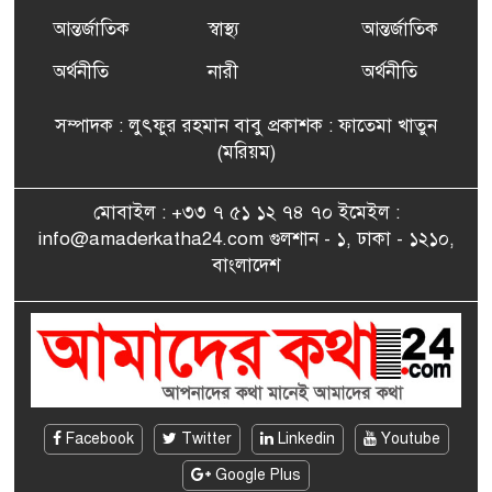
আন্তর্জাতিক
স্বাস্থ্য
আন্তর্জাতিক
ফ্রান্সে সংবর্ধিত হলেন যুক্তরাজ্য
৭
বিএনপি’র আহ্বায়ক কমিটির
অর্থনীতি
নারী
অর্থনীতি
সদস্য তপন
সম্পাদক : লুৎফুর রহমান বাবু প্রকাশক : ফাতেমা খাতুন
সাংবাদিকতায় কৃতিত্বের পুরস্কার
(মরিয়ম)
৮
পেলেন জুনেদ ফারহান
মোবাইল : +৩৩ ৭ ৫১ ১২ ৭৪ ৭০ ইমেইল :
info@amaderkatha24.com গুলশান - ১, ঢাকা - ১২১০,
এমপি মমতাজ আলোকে
বাংলাদেশ
৯
অভিনন্দন জানালো ‘মুন্সিগঞ্জ
জেলা প্রবাসী এসোসিয়েশন’
বেদে সম্প্রদায় নিয়ে প্যারিসে
১০
তথ্য-চলচ্চিত্র “ভাসমান জীবন”
প্রদর্শনী ও বাংলা নববর্ষ উদযাপন
Facebook
Twitter
Linkedin
Youtube
Google Plus