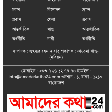
ফ্রান্সসহ ইউরোপীয় দেশসমূহে
ফ্রান্স
বিনোদন
ফ্রান্স
৬
দাবদাহ: কারণ, প্রভাব ও করণীয়
প্রবাস
খেলা
প্রবাস
আন্তর্জাতিক
স্বাস্থ্য
আন্তর্জাতিক
ফ্রান্সে সংবর্ধিত হলেন যুক্তরাজ্য
৭
বিএনপি’র আহ্বায়ক কমিটির
অর্থনীতি
নারী
অর্থনীতি
সদস্য তপন
সম্পাদক : লুৎফুর রহমান বাবু প্রকাশক : ফাতেমা খাতুন
সাংবাদিকতায় কৃতিত্বের পুরস্কার
(মরিয়ম)
৮
পেলেন জুনেদ ফারহান
মোবাইল : +৩৩ ৭ ৫১ ১২ ৭৪ ৭০ ইমেইল :
info@amaderkatha24.com গুলশান - ১, ঢাকা - ১২১০,
এমপি মমতাজ আলোকে
বাংলাদেশ
৯
অভিনন্দন জানালো ‘মুন্সিগঞ্জ
জেলা প্রবাসী এসোসিয়েশন’
বেদে সম্প্রদায় নিয়ে প্যারিসে
১০
তথ্য-চলচ্চিত্র “ভাসমান জীবন”