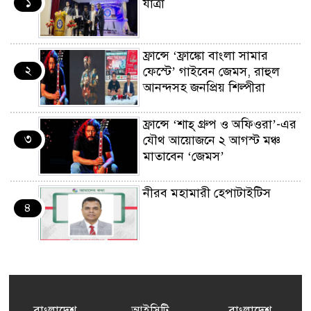
১
যাত্রা
ফ্রান্সে ‘ফ্রাঙ্কো বাংলা সামার
২
ফেস্টে’ গাইবেন জেমস, রাহুল
আনন্দসহ জনপ্রিয় শিল্পীরা
ফ্রান্সে ‘শাহ্ গ্রুপ ও অফিওরা’-এর
৩
যৌথ আয়োজনে ২ আগস্ট মঞ্চ
মাতাবেন ‘জেমস’
নীরব মহামারী হেপাটাইটিস
৪
কর্মসংস্থান তৈরির লক্ষ্যে SAF-
৫
এর সম্পূর্ণ বিনামূল্যের সুশি
প্রশিক্ষণ কার্যক্রমের শুভ সূচনা
বাংলাদেশ
আইসিটি
বাংলাদেশ