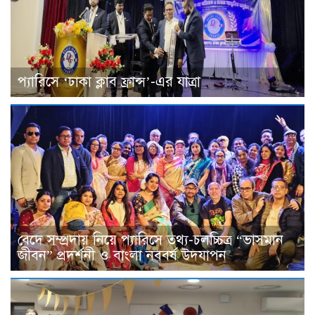
প্যারিসে ‘ঢাকা ক্লাব ফ্রান্স’-এর যাত্রা
বেদে সম্প্রদায় নিয়ে প্যারিসে তথ্য-চলচ্চিত্র “ভাসমান
জীবন” প্রদর্শনী ও বাংলা নববর্ষ উদযাপন