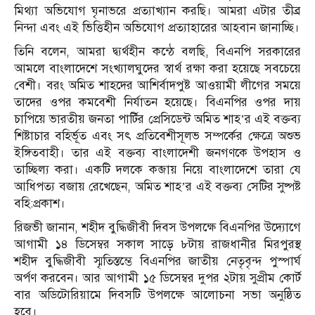
মিথ্যা অভিযোগ ঘৃনাভরে প্রত্যাখ্যান করছি। আমরা এটার তীব্র
নিন্দা এবং এই ভিত্তিহীন অভিযোগ প্রত্যাহারের আহবান জানাচ্ছি।
তিনি বলেন, আমরা দ্ব্যর্থহীন কন্ঠে বলছি, বিএনপি সরকারের
আমলে বাংলাদেশে সংখ্যালঘুদের স্বার্থ রক্ষা করা হয়েছে সবচেয়ে
বেশী। বরং অমিত শাহদের আশির্বাদপুষ্ট আওয়ামী লীগের সময়ে
তাদের ওপর কমবেশী নির্যাতন হয়েছে। বিএনপির ওপর দায়
চাপিয়ে ভারতীয় জনতা পার্টির প্রেসিডেন্ট অমিত শাহ’র এই বক্তব্য
শিষ্টাচার বহির্ভূত এবং সৎ প্রতিবেশীসূলভ সম্পর্কের ক্ষেত্রে অশুভ
ইঙ্গিতবাহী। তার এই বক্তব্য বাংলাদেশী জনগণকে উপহাস ও
তাচ্ছিল্য করা। একটি দলকে কব্জায় নিয়ে বাংলাদেশে তারা যে
আধিপত্য বজায় রেখেছেন, অমিত শাহ’র এই বক্তব্য সেটির সুষ্পষ্ট
বহি:প্রকাশ।
রিজভী জানান, শহীদ বুদ্ধিজীবী দিবস উপলক্ষে বিএনপির উদ্যোগে
আগামী ১৪ ডিসেম্বর সকাল সাড়ে ৮টায় রাজধানীর মিরপুরস্থ
শহীদ বুদ্ধিজীবী স্মৃতিস্তম্ভে বিএনপির জাতীয় নেতৃবৃন্দ পুস্পার্ঘ
অর্পণ করবেন। আর আগামী ১৫ ডিসেম্বর দুপর ২টায় সুপ্রীম কোর্ট
বার অডিটোরিয়ামে দিবসটি উপলক্ষে আলোচনা সভা অনুষ্ঠিত
হবে।