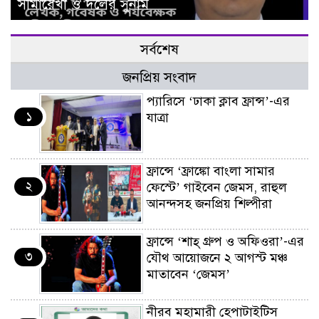
সীমারেখা ও দলের সুনাম
সর্বশেষ
জনপ্রিয় সংবাদ
প্যারিসে ‘ঢাকা ক্লাব ফ্রান্স’-এর
১
যাত্রা
ফ্রান্সে ‘ফ্রাঙ্কো বাংলা সামার
২
ফেস্টে’ গাইবেন জেমস, রাহুল
আনন্দসহ জনপ্রিয় শিল্পীরা
ফ্রান্সে ‘শাহ্ গ্রুপ ও অফিওরা’-এর
৩
যৌথ আয়োজনে ২ আগস্ট মঞ্চ
মাতাবেন ‘জেমস’
নীরব মহামারী হেপাটাইটিস