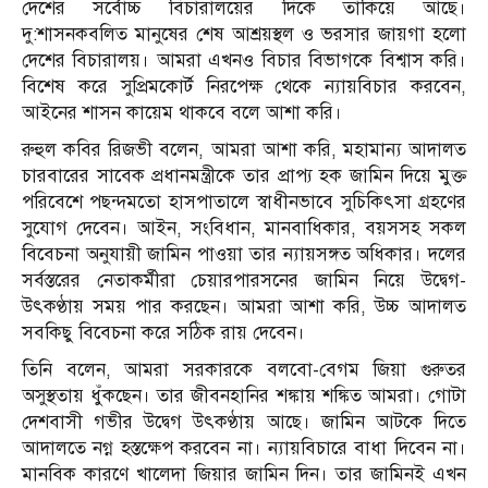
দেশের সর্বোচ্চ বিচারালয়ের দিকে তাকিয়ে আছে।
দু:শাসনকবলিত মানুষের শেষ আশ্রয়স্থল ও ভরসার জায়গা হলো
দেশের বিচারালয়। আমরা এখনও বিচার বিভাগকে বিশ্বাস করি।
বিশেষ করে সুপ্রিমকোর্ট নিরপেক্ষ থেকে ন্যায়বিচার করবেন,
আইনের শাসন কায়েম থাকবে বলে আশা করি।
রুহুল কবির রিজভী বলেন, আমরা আশা করি, মহামান্য আদালত
চারবারের সাবেক প্রধানমন্ত্রীকে তার প্রাপ্য হক জামিন দিয়ে মুক্ত
পরিবেশে পছন্দমতো হাসপাতালে স্বাধীনভাবে সুচিকিৎসা গ্রহণের
সুযোগ দেবেন। আইন, সংবিধান, মানবাধিকার, বয়সসহ সকল
বিবেচনা অনুযায়ী জামিন পাওয়া তার ন্যায়সঙ্গত অধিকার। দলের
সর্বস্তরের নেতাকর্মীরা চেয়ারপারসনের জামিন নিয়ে উদ্বেগ-
উৎকণ্ঠায় সময় পার করছেন। আমরা আশা করি, উচ্চ আদালত
সবকিছু বিবেচনা করে সঠিক রায় দেবেন।
তিনি বলেন, আমরা সরকারকে বলবো-বেগম জিয়া গুরুতর
অসুস্থতায় ধুঁকছেন। তার জীবনহানির শঙ্কায় শঙ্কিত আমরা। গোটা
দেশবাসী গভীর উদ্বেগ উৎকণ্ঠায় আছে। জামিন আটকে দিতে
আদালতে নগ্ন হস্তক্ষেপ করবেন না। ন্যায়বিচারে বাধা দিবেন না।
মানবিক কারণে খালেদা জিয়ার জামিন দিন। তার জামিনই এখন