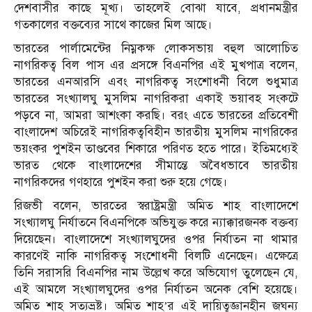
দেশবাসীর কাছে মূখ্য। তাহলেই বোঝা যাবে, প্রধানমন্ত্রীর
গতকালের বক্তব্যের সাথে কাজের মিল আছে।
ভারতের পার্লামেন্টের নিম্নকক্ষ লোকসভায় বহুল আলোচিত
নাগরিকত্ব বিল পাস এর প্রসঙ্গে বিএনপির এই মুখপাত্র বলেন,
ভারতের এনআরসি এবং নাগরিকত্ব সংশোধনী বিলে শুধুমাত্র
ভারতের সংখ্যালঘু মুসলিম নাগরিকরা একাই ভয়াবহ সংকটে
পড়বে না, আমরা আশংকা করছি। বরং এতে ভারতের প্রতিবেশী
বাংলাদেশ অচিরেই নাগরিকত্ববিহীন ভারতীয় মুসলিম নাগরিকের
ভয়ংকর পুশইন তাণ্ডবের শিকারে পরিণত হতে পারে। ইতিমধ্যেই
ভারত থেকে বাংলাদেশের সীমান্তে অবৈধভাবে ভারতীয়
নাগরিকদের গণহারে পুশইন করা শুরু হয়ে গেছে।
রিজভী বলেন, ভারতের স্বরাষ্ট্রমন্ত্রী অমিত শাহ বাংলাদেশে
সংখ্যালঘু নির্যাতনে বিএনপিকে অভিযুক্ত করে ন্যাক্কারজনক বক্তব্য
দিয়েছেন। বাংলাদেশে সংখ্যালঘুদের ওপর নির্যাতন না থামার
কারণেই নাকি নাগরিকত্ব সংশোধনী বিলটি এনেছেন। এক্ষেত্রে
তিনি সরাসরি বিএনপির নাম উল্লেখ করে অভিযোগ তুলেছেন যে,
এই আমলে সংখ্যালঘুদের ওপর নির্যাতন অনেক বেশি হয়েছে।
অমিত শাহ সত্যভ্রষ্ট। অমিত শাহ’র এই দায়িত্বজ্ঞানহীন জঘন্য