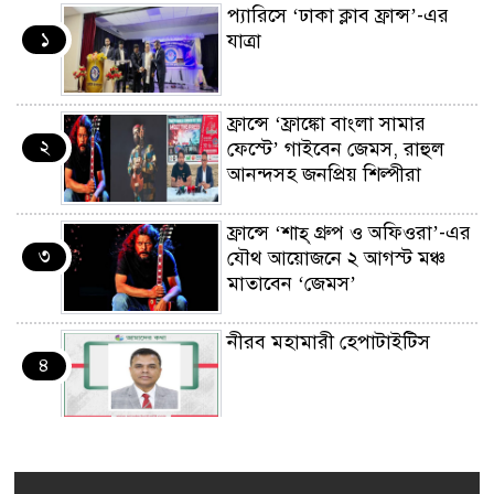
প্যারিসে ‘ঢাকা ক্লাব ফ্রান্স’-এর
১
যাত্রা
ফ্রান্সে ‘ফ্রাঙ্কো বাংলা সামার
২
ফেস্টে’ গাইবেন জেমস, রাহুল
আনন্দসহ জনপ্রিয় শিল্পীরা
ফ্রান্সে ‘শাহ্ গ্রুপ ও অফিওরা’-এর
৩
যৌথ আয়োজনে ২ আগস্ট মঞ্চ
মাতাবেন ‘জেমস’
নীরব মহামারী হেপাটাইটিস
৪
কর্মসংস্থান তৈরির লক্ষ্যে SAF-
৫
এর সম্পূর্ণ বিনামূল্যের সুশি