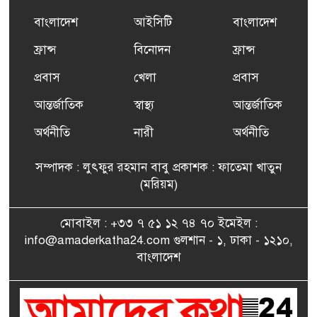
প্রশিক্ষণ কার্যক্রমের শুভ সূচনা
বাংলাদেশ
আইসিটি
বাংলাদেশ
ফ্রান্সসহ ইউরোপীয় দেশসমূহে
ফ্রান্স
বিনোদন
ফ্রান্স
৬
দাবদাহ: কারণ, প্রভাব ও করণীয়
প্রবাস
খেলা
প্রবাস
আন্তর্জাতিক
স্বাস্থ্য
আন্তর্জাতিক
ফ্রান্সে সংবর্ধিত হলেন যুক্তরাজ্য
৭
বিএনপি’র আহ্বায়ক কমিটির
অর্থনীতি
নারী
অর্থনীতি
সদস্য তপন
সম্পাদক : লুৎফুর রহমান বাবু প্রকাশক : ফাতেমা খাতুন
সাংবাদিকতায় কৃতিত্বের পুরস্কার
(মরিয়ম)
৮
পেলেন জুনেদ ফারহান
মোবাইল : +৩৩ ৭ ৫১ ১২ ৭৪ ৭০ ইমেইল :
info@amaderkatha24.com গুলশান - ১, ঢাকা - ১২১০,
এমপি মমতাজ আলোকে
বাংলাদেশ
৯
অভিনন্দন জানালো ‘মুন্সিগঞ্জ
জেলা প্রবাসী এসোসিয়েশন’