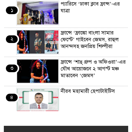
প্যারিসে ‘ঢাকা ক্লাব ফ্রান্স’-এর
১
যাত্রা
ফ্রান্সে ‘ফ্রাঙ্কো বাংলা সামার
২
ফেস্টে’ গাইবেন জেমস, রাহুল
আনন্দসহ জনপ্রিয় শিল্পীরা
ফ্রান্সে ‘শাহ্ গ্রুপ ও অফিওরা’-এর
৩
যৌথ আয়োজনে ২ আগস্ট মঞ্চ
মাতাবেন ‘জেমস’
নীরব মহামারী হেপাটাইটিস
৪
কর্মসংস্থান তৈরির লক্ষ্যে SAF-
৫
এর সম্পূর্ণ বিনামূল্যের সুশি