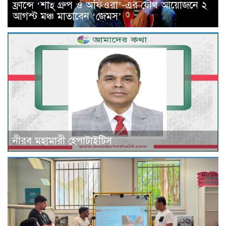
ফ্রান্সে ‘শাহ্ গ্রুপ ও অফিওরা’-এর যৌথ আয়োজনে ২
আগস্ট মঞ্চ মাতাবেন ‘জেমস’
নীরব মহামারী হেপাটাইটিস