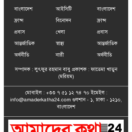
প্রশিক্ষণ কার্যক্রমের শুভ সূচনা
বাংলাদেশ
আইসিটি
বাংলাদেশ
ফ্রান্সসহ ইউরোপীয় দেশসমূহে
ফ্রান্স
বিনোদন
ফ্রান্স
৬
দাবদাহ: কারণ, প্রভাব ও করণীয়
প্রবাস
খেলা
প্রবাস
আন্তর্জাতিক
স্বাস্থ্য
আন্তর্জাতিক
ফ্রান্সে সংবর্ধিত হলেন যুক্তরাজ্য
৭
বিএনপি’র আহ্বায়ক কমিটির
অর্থনীতি
নারী
অর্থনীতি
সদস্য তপন
সম্পাদক : লুৎফুর রহমান বাবু প্রকাশক : ফাতেমা খাতুন
সাংবাদিকতায় কৃতিত্বের পুরস্কার
(মরিয়ম)
৮
পেলেন জুনেদ ফারহান
মোবাইল : +৩৩ ৭ ৫১ ১২ ৭৪ ৭০ ইমেইল :
info@amaderkatha24.com গুলশান - ১, ঢাকা - ১২১০,
এমপি মমতাজ আলোকে
বাংলাদেশ
৯
অভিনন্দন জানালো ‘মুন্সিগঞ্জ
জেলা প্রবাসী এসোসিয়েশন’