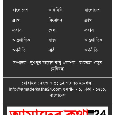
প্রশিক্ষণ কার্যক্রমের শুভ সূচনা
বাংলাদেশ
আইসিটি
বাংলাদেশ
ফ্রান্সসহ ইউরোপীয় দেশসমূহে
ফ্রান্স
বিনোদন
ফ্রান্স
৬
দাবদাহ: কারণ, প্রভাব ও করণীয়
প্রবাস
খেলা
প্রবাস
আন্তর্জাতিক
স্বাস্থ্য
আন্তর্জাতিক
ফ্রান্সে সংবর্ধিত হলেন যুক্তরাজ্য
৭
বিএনপি’র আহ্বায়ক কমিটির
অর্থনীতি
নারী
অর্থনীতি
সদস্য তপন
সম্পাদক : লুৎফুর রহমান বাবু প্রকাশক : ফাতেমা খাতুন
সাংবাদিকতায় কৃতিত্বের পুরস্কার
(মরিয়ম)
৮
পেলেন জুনেদ ফারহান
মোবাইল : +৩৩ ৭ ৫১ ১২ ৭৪ ৭০ ইমেইল :
info@amaderkatha24.com গুলশান - ১, ঢাকা - ১২১০,
এমপি মমতাজ আলোকে
বাংলাদেশ
৯
অভিনন্দন জানালো ‘মুন্সিগঞ্জ
জেলা প্রবাসী এসোসিয়েশন’