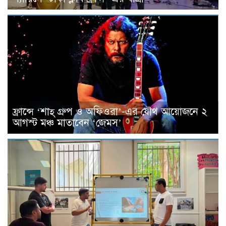
ফ্রান্সে ‘শাহ্ গ্রুপ ও অফিওরা’-এর যৌথ আয়োজনে ২
আগস্ট মঞ্চ মাতাবেন ‘জেমস’