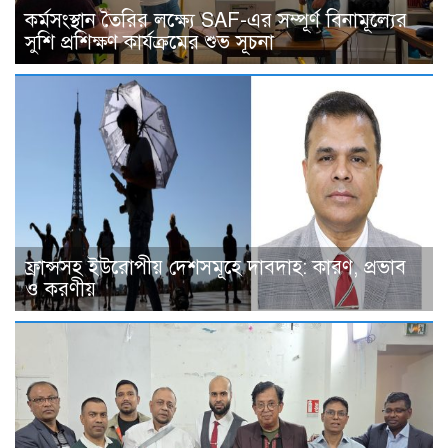
কর্মসংস্থান তৈরির লক্ষ্যে SAF-এর সম্পূর্ণ বিনামূল্যের
সুশি প্রশিক্ষণ কার্যক্রমের শুভ সূচনা
ফ্রান্সসহ ইউরোপীয় দেশসমূহে দাবদাহ: কারণ, প্রভাব
ও করণীয়