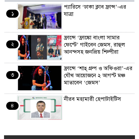
প্যারিসে ‘ঢাকা ক্লাব ফ্রান্স’-এর
১
যাত্রা
ফ্রান্সে ‘ফ্রাঙ্কো বাংলা সামার
২
ফেস্টে’ গাইবেন জেমস, রাহুল
আনন্দসহ জনপ্রিয় শিল্পীরা
ফ্রান্সে ‘শাহ্ গ্রুপ ও অফিওরা’-এর
৩
যৌথ আয়োজনে ২ আগস্ট মঞ্চ
মাতাবেন ‘জেমস’
নীরব মহামারী হেপাটাইটিস
৪
কর্মসংস্থান তৈরির লক্ষ্যে SAF-
৫
এর সম্পূর্ণ বিনামূল্যের সুশি