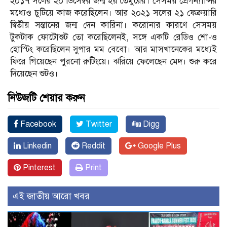
২০১৭ সলের ২০ ডিসেম্বর জন্ম হয় তৈমুরের। সেসময় প্রেগন্যান্সির
মধ্যেও চুটিয়ে কাজ করেছিলেন। আর ২০২১ সলের ২১ ফেব্রুয়ারি
দ্বিতীয় সন্তানের জন্ম দেন কারিনা। করোনার কারণে সেসময়
টুকটাক ফোটোশুট তো করেছিলেনই, সঙ্গে একটি রেডিও শো-ও
হোস্টিং করেছিলেন সুপার মম বেবো। আর মাসখানেকের মধ্যেই
ফিরে গিয়েছেন পুরনো রুটিংয়ে। ঝরিয়ে ফেলেছেন মেদ। শুরু করে
দিয়েছেন শুটও।
নিউজটি শেয়ার করুন
Facebook
Twitter
Digg
Linkedin
Reddit
Google Plus
Pinterest
Print
এই জাতীয় আরো খবর