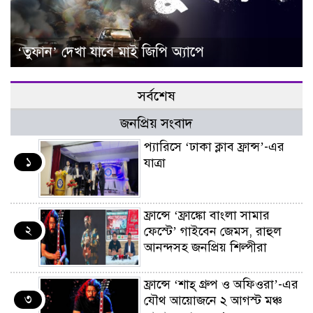
‘তুফান’ দেখা যাবে মাই জিপি অ্যাপে
সর্বশেষ
জনপ্রিয় সংবাদ
প্যারিসে ‘ঢাকা ক্লাব ফ্রান্স’-এর
১
যাত্রা
ফ্রান্সে ‘ফ্রাঙ্কো বাংলা সামার
২
ফেস্টে’ গাইবেন জেমস, রাহুল
আনন্দসহ জনপ্রিয় শিল্পীরা
ফ্রান্সে ‘শাহ্ গ্রুপ ও অফিওরা’-এর
৩
যৌথ আয়োজনে ২ আগস্ট মঞ্চ