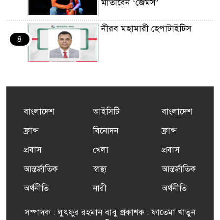
মাতাবেন ‘জেমস’
নীরব মহামারী হেপাটাইটিস
৪
কর্মসংস্থান তৈরির লক্ষ্যে SAF-
৫
এর সম্পূর্ণ বিনামূল্যের সুশি
প্রশিক্ষণ কার্যক্রমের শুভ সূচনা
বাংলাদেশ
আইসিটি
বাংলাদেশ
ফ্রান্সসহ ইউরোপীয় দেশসমূহে
ফ্রান্স
বিনোদন
ফ্রান্স
৬
দাবদাহ: কারণ, প্রভাব ও করণীয়
প্রবাস
খেলা
প্রবাস
আন্তর্জাতিক
স্বাস্থ্য
আন্তর্জাতিক
ফ্রান্সে সংবর্ধিত হলেন যুক্তরাজ্য
৭
বিএনপি’র আহ্বায়ক কমিটির
অর্থনীতি
নারী
অর্থনীতি
সদস্য তপন
সম্পাদক : লুৎফুর রহমান বাবু প্রকাশক : ফাতেমা খাতুন