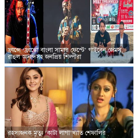
ফ্রান্সে ‘ফ্রাঙ্কো বাংলা সামার ফেস্টে’ গাইবেন জেমস,
রাহুল আনন্দসহ জনপ্রিয় শিল্পীরা
রহস্যজনক মৃত্যু ‘কাটা লাগা’খ্যাত শেফালির