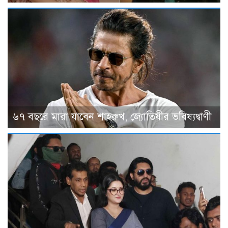
৬৭ বছরে মারা যাবেন শাহরুখ, জ্যোতিষীর ভবিষ্যদ্বাণী