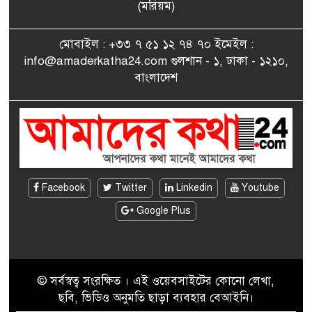
সাংবাদিকতায় কৃতিত্বের পুরস্কার
(মরিয়ম)
৮
পেলেন জুনেদ ফারহান
মোবাইল : +৩৩ ৭ ৫১ ১২ ৭৪ ৭০ ইমেইল :
info@amaderkatha24.com গুলশান - ১, ঢাকা - ১২১০,
এমপি মমতাজ আলোকে
বাংলাদেশ
৯
অভিনন্দন জানালো ‘মুন্সিগঞ্জ
জেলা প্রবাসী এসোসিয়েশন’
বেদে সম্প্রদায় নিয়ে প্যারিসে
১০
তথ্য-চলচ্চিত্র “ভাসমান জীবন”
প্রদর্শনী ও বাংলা নববর্ষ উদযাপন
Facebook
Twitter
Linkedin
Youtube
Google Plus
© সর্বস্বত্ব সংরক্ষিত । এই ওয়েবসাইটের কোনো লেখা,
ছবি, ভিডিও অনুমতি ছাড়া ব্যবহার বেআইনি।