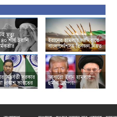
ই মৃত্যু
৪০ শীর্ষ ইরানি
ইরানের হামলায় আমিরাতে
্মকর্তার
বাংলাদেশিসহ তিনজন নিহত
 অন্তর্বর্তী সরকার
আবারো ইরান হামলার
া প্রকাশ ভারতের
হুমকি ট্রাম্পের!