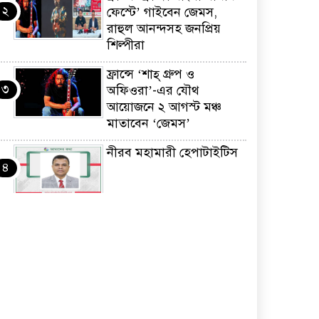
২
ফেস্টে’ গাইবেন জেমস,
রাহুল আনন্দসহ জনপ্রিয়
শিল্পীরা
ফ্রান্সে ‘শাহ্ গ্রুপ ও
৩
অফিওরা’-এর যৌথ
আয়োজনে ২ আগস্ট মঞ্চ
মাতাবেন ‘জেমস’
নীরব মহামারী হেপাটাইটিস
৪
কর্মসংস্থান তৈরির লক্ষ্যে
৫
SAF-এর সম্পূর্ণ বিনামূল্যের
সুশি প্রশিক্ষণ কার্যক্রমের শুভ
সূচনা
ফ্রান্সসহ ইউরোপীয়
৬
দেশসমূহে দাবদাহ: কারণ,