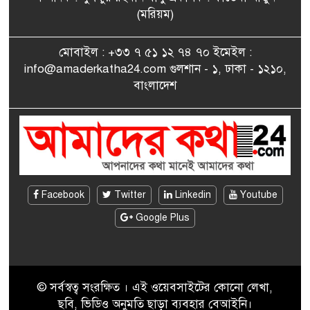
সাংবাদিকতায় কৃতিত্বের পুরস্কার
(মরিয়ম)
৮
পেলেন জুনেদ ফারহান
মোবাইল : +৩৩ ৭ ৫১ ১২ ৭৪ ৭০ ইমেইল :
info@amaderkatha24.com গুলশান - ১, ঢাকা - ১২১০,
এমপি মমতাজ আলোকে
বাংলাদেশ
৯
অভিনন্দন জানালো ‘মুন্সিগঞ্জ
জেলা প্রবাসী এসোসিয়েশন’
বেদে সম্প্রদায় নিয়ে প্যারিসে
১০
তথ্য-চলচ্চিত্র “ভাসমান জীবন”
প্রদর্শনী ও বাংলা নববর্ষ উদযাপন
Facebook
Twitter
Linkedin
Youtube
Google Plus
© সর্বস্বত্ব সংরক্ষিত । এই ওয়েবসাইটের কোনো লেখা,
ছবি, ভিডিও অনুমতি ছাড়া ব্যবহার বেআইনি।