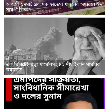
আগামী ১৭মার্চ প্রকাশক ফাতেমা খাতুনের অর্থায়নে ঈদ
সামগ্রী বিতরণ
এক মিনিটেই মৃত্যু খামেনিসহ ৪০ শীর্ষ ইরানি সামরিক
কর্মকর্তার