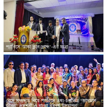
প্যারিসে ‘ঢাকা ক্লাব ফ্রান্স’-এর যাত্রা
বেদে সম্প্রদায় নিয়ে প্যারিসে তথ্য-চলচ্চিত্র “ভাসমান
জীবন” প্রদর্শনী ও বাংলা নববর্ষ উদযাপন