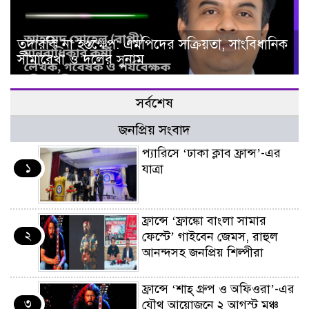
তদারকি না হস্তক্ষেপ: এমপিদের সক্রিয়তা, সাংবিধানিক
সীমারেখা ও দলের সুনাম
সর্বশেষ
জনপ্রিয় সংবাদ
প্যারিসে ‘ঢাকা ক্লাব ফ্রান্স’-এর
১
যাত্রা
ফ্রান্সে ‘ফ্রাঙ্কো বাংলা সামার
২
ফেস্টে’ গাইবেন জেমস, রাহুল
আনন্দসহ জনপ্রিয় শিল্পীরা
ফ্রান্সে ‘শাহ্ গ্রুপ ও অফিওরা’-এর
৩
যৌথ আয়োজনে ২ আগস্ট মঞ্চ