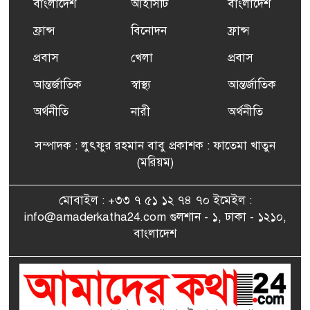
বাংলাদেশ
আইসিটি
বাংলাদেশ
ফ্রান্সসহ ইউরোপীয় দেশসমূহে
ফ্রান্স
বিনোদন
ফ্রান্স
৬
দাবদাহ: কারণ, প্রভাব ও করণীয়
প্রবাস
খেলা
প্রবাস
আন্তর্জাতিক
স্বাস্থ্য
আন্তর্জাতিক
ফ্রান্সে সংবর্ধিত হলেন যুক্তরাজ্য
৭
বিএনপি’র আহ্বায়ক কমিটির
অর্থনীতি
নারী
অর্থনীতি
সদস্য তপন
সম্পাদক : লুৎফুর রহমান বাবু প্রকাশক : ফাতেমা খাতুন
সাংবাদিকতায় কৃতিত্বের পুরস্কার
(মরিয়ম)
৮
পেলেন জুনেদ ফারহান
মোবাইল : +৩৩ ৭ ৫১ ১২ ৭৪ ৭০ ইমেইল :
info@amaderkatha24.com গুলশান - ১, ঢাকা - ১২১০,
এমপি মমতাজ আলোকে
বাংলাদেশ
৯
অভিনন্দন জানালো ‘মুন্সিগঞ্জ
জেলা প্রবাসী এসোসিয়েশন’
বেদে সম্প্রদায় নিয়ে প্যারিসে