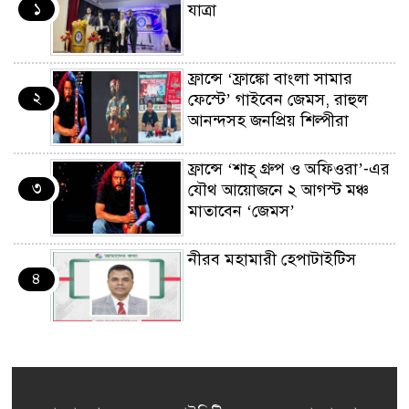
১
যাত্রা
ফ্রান্সে ‘ফ্রাঙ্কো বাংলা সামার
২
ফেস্টে’ গাইবেন জেমস, রাহুল
আনন্দসহ জনপ্রিয় শিল্পীরা
ফ্রান্সে ‘শাহ্ গ্রুপ ও অফিওরা’-এর
৩
যৌথ আয়োজনে ২ আগস্ট মঞ্চ
মাতাবেন ‘জেমস’
নীরব মহামারী হেপাটাইটিস
৪
কর্মসংস্থান তৈরির লক্ষ্যে SAF-
৫
এর সম্পূর্ণ বিনামূল্যের সুশি
প্রশিক্ষণ কার্যক্রমের শুভ সূচনা