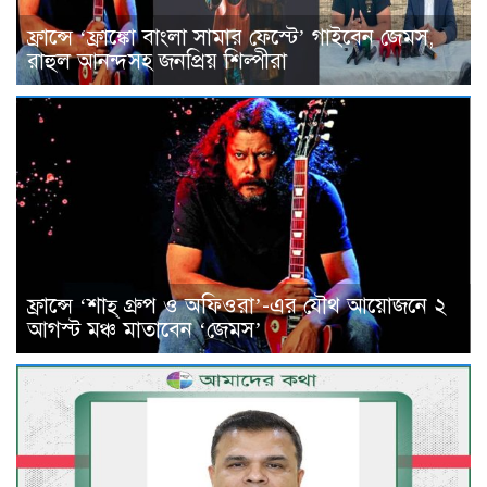
ফ্রান্সে ‘ফ্রাঙ্কো বাংলা সামার ফেস্টে’ গাইবেন জেমস,
রাহুল আনন্দসহ জনপ্রিয় শিল্পীরা
ফ্রান্সে ‘শাহ্ গ্রুপ ও অফিওরা’-এর যৌথ আয়োজনে ২
আগস্ট মঞ্চ মাতাবেন ‘জেমস’