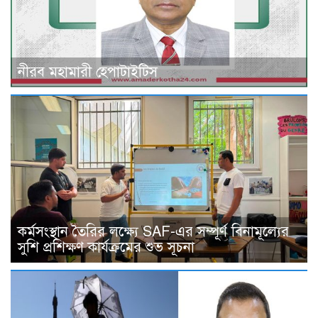
নীরব মহামারী হেপাটাইটিস
কর্মসংস্থান তৈরির লক্ষ্যে SAF-এর সম্পূর্ণ বিনামূল্যের
সুশি প্রশিক্ষণ কার্যক্রমের শুভ সূচনা