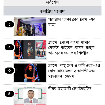
সর্বশেষ
জনপ্রিয় সংবাদ
প্যারিসে ‘ঢাকা ক্লাব ফ্রান্স’-এর
১
যাত্রা
ফ্রান্সে ‘ফ্রাঙ্কো বাংলা সামার
২
ফেস্টে’ গাইবেন জেমস, রাহুল
আনন্দসহ জনপ্রিয় শিল্পীরা
ফ্রান্সে ‘শাহ্ গ্রুপ ও অফিওরা’-এর
৩
যৌথ আয়োজনে ২ আগস্ট মঞ্চ
মাতাবেন ‘জেমস’
নীরব মহামারী হেপাটাইটিস
৪