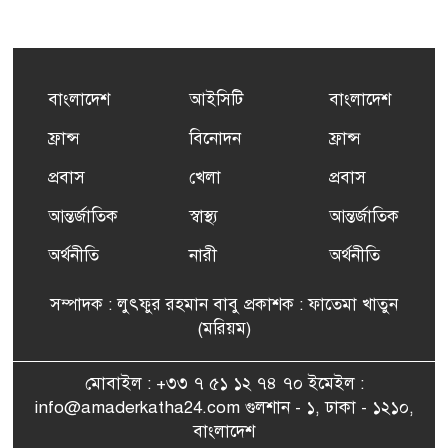
কর্মসংস্থান তৈরির লক্ষ্যে SAF-
৫
এর সম্পূর্ণ বিনামূল্যের সুশি
প্রশিক্ষণ কার্যক্রমের শুভ সূচনা
বাংলাদেশ
আইসিটি
বাংলাদেশ
ফ্রান্সসহ ইউরোপীয় দেশসমূহে
ফ্রান্স
বিনোদন
ফ্রান্স
৬
দাবদাহ: কারণ, প্রভাব ও করণীয়
প্রবাস
খেলা
প্রবাস
আন্তর্জাতিক
স্বাস্থ্য
আন্তর্জাতিক
ফ্রান্সে সংবর্ধিত হলেন যুক্তরাজ্য
৭
বিএনপি’র আহ্বায়ক কমিটির
অর্থনীতি
নারী
অর্থনীতি
সদস্য তপন
সম্পাদক : লুৎফুর রহমান বাবু প্রকাশক : ফাতেমা খাতুন
সাংবাদিকতায় কৃতিত্বের পুরস্কার
(মরিয়ম)
৮
পেলেন জুনেদ ফারহান
মোবাইল : +৩৩ ৭ ৫১ ১২ ৭৪ ৭০ ইমেইল :
info@amaderkatha24.com গুলশান - ১, ঢাকা - ১২১০,
এমপি মমতাজ আলোকে
বাংলাদেশ
৯
অভিনন্দন জানালো ‘মুন্সিগঞ্জ