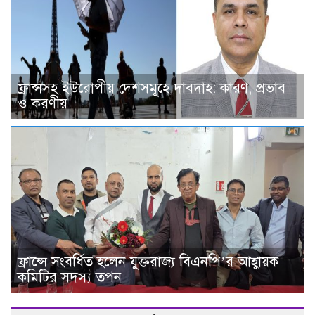
ফ্রান্সসহ ইউরোপীয় দেশসমূহে দাবদাহ: কারণ, প্রভাব
ও করণীয়
ফ্রান্সে সংবর্ধিত হলেন যুক্তরাজ্য বিএনপি’র আহ্বায়ক
কমিটির সদস্য তপন