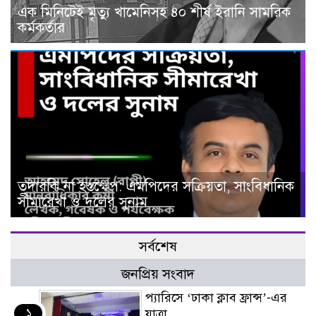
এক মিনিটেই মৃত্যু খামেনিসহ ৪০ শীর্ষ ইরানি সামরিক
কর্মকর্তার
তদারকি না হস্তক্ষেপ: এমপিদের সক্রিয়তা, সাংবিধানিক
সীমারেখা ও দলের সুনাম
সর্বশেষ
জনপ্রিয় সংবাদ
প্যারিসে ‘ঢাকা ক্লাব ফ্রান্স’-এর
১
যাত্রা