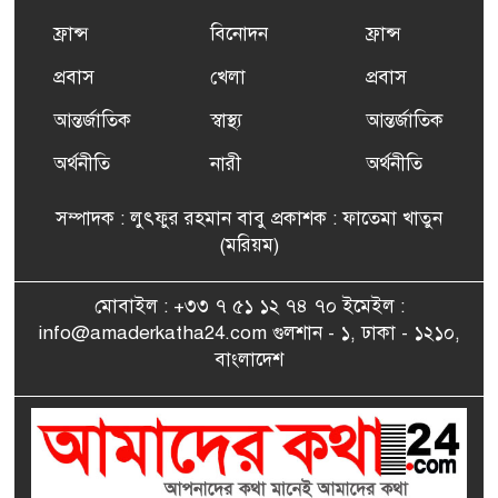
ফ্রান্সসহ ইউরোপীয় দেশসমূহে
ফ্রান্স
বিনোদন
ফ্রান্স
৬
দাবদাহ: কারণ, প্রভাব ও করণীয়
প্রবাস
খেলা
প্রবাস
আন্তর্জাতিক
স্বাস্থ্য
আন্তর্জাতিক
ফ্রান্সে সংবর্ধিত হলেন যুক্তরাজ্য
৭
বিএনপি’র আহ্বায়ক কমিটির
অর্থনীতি
নারী
অর্থনীতি
সদস্য তপন
সম্পাদক : লুৎফুর রহমান বাবু প্রকাশক : ফাতেমা খাতুন
সাংবাদিকতায় কৃতিত্বের পুরস্কার
(মরিয়ম)
৮
পেলেন জুনেদ ফারহান
মোবাইল : +৩৩ ৭ ৫১ ১২ ৭৪ ৭০ ইমেইল :
info@amaderkatha24.com গুলশান - ১, ঢাকা - ১২১০,
এমপি মমতাজ আলোকে
বাংলাদেশ
৯
অভিনন্দন জানালো ‘মুন্সিগঞ্জ
জেলা প্রবাসী এসোসিয়েশন’
বেদে সম্প্রদায় নিয়ে প্যারিসে
১০
তথ্য-চলচ্চিত্র “ভাসমান জীবন”