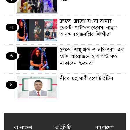
ফ্রান্সে ‘ফ্রাঙ্কো বাংলা সামার
২
ফেস্টে’ গাইবেন জেমস, রাহুল
আনন্দসহ জনপ্রিয় শিল্পীরা
ফ্রান্সে ‘শাহ্ গ্রুপ ও অফিওরা’-এর
৩
যৌথ আয়োজনে ২ আগস্ট মঞ্চ
মাতাবেন ‘জেমস’
নীরব মহামারী হেপাটাইটিস
৪
কর্মসংস্থান তৈরির লক্ষ্যে SAF-
৫
এর সম্পূর্ণ বিনামূল্যের সুশি
প্রশিক্ষণ কার্যক্রমের শুভ সূচনা
বাংলাদেশ
আইসিটি
বাংলাদেশ