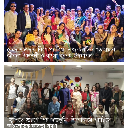
বেদে সম্প্রদায় নিয়ে প্যারিসে তথ্য-চলচ্চিত্র “ভাসমান
জীবন” প্রদর্শনী ও বাংলা নববর্ষ উদযাপন
‘স্মৃতিতে স্মরণে প্রিয় জন্মভূমি’ শিরোনামে প্যারিসে
আন্তর্জাতিক কবিতা সন্ধ্যা