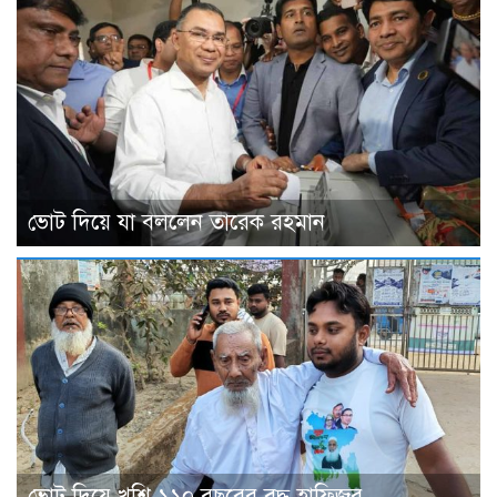
ভােট দিয়ে যা বললেন তারেক রহমান
ভোট দিয়ে খুশি ১১০ বছরের বৃদ্ধ হাফিজুর