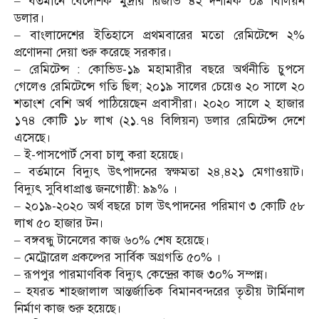
– বর্তমানে বৈদেশিক মুদ্রার রিজার্ভ ৪২ দশমিক ০৯ বিলিয়ন
ডলার।
– বাংলাদেশের ইতিহাসে প্রথমবারের মতো রেমিটেন্সে ২%
প্রণোদনা দেয়া শুরু করেছে সরকার।
– রেমিটেন্স : কোভিড-১৯ মহামারীর বছরে অর্থনীতি চুপসে
গেলেও রেমিটেন্সে গতি ছিল; ২০১৯ সালের চেয়েও ২০ সালে ২০
শতাংশ বেশি অর্থ পাঠিয়েছেন প্রবাসীরা। ২০২০ সালে ২ হাজার
১৭৪ কোটি ১৮ লাখ (২১.৭৪ বিলিয়ন) ডলার রেমিটেন্স দেশে
এসেছে।
– ই-পাসপোর্ট সেবা চালু করা হয়েছে।
– বর্তমানে বিদ্যুৎ উৎপাদনের স্বক্ষমতা ২৪,৪২১ মেগাওয়াট।
বিদ্যুৎ সুবিধাপ্রাপ্ত জনগোষ্ঠী: ৯৯% ।
– ২০১৯-২০২০ অর্থ বছরে চাল উৎপাদনের পরিমাণ ৩ কোটি ৫৮
লাখ ৫০ হাজার টন।
– বঙ্গবন্ধু টানেলের কাজ ৬০% শেষ হয়েছে।
– মেট্রোরেল প্রকল্পের সার্বিক অগ্রগতি ৫০% ।
– রূপপুর পারমাণবিক বিদ্যুৎ কেন্দ্রের কাজ ৩০% সম্পন্ন।
– হযরত শাহজালাল আন্তর্জাতিক বিমানবন্দরের তৃতীয় টার্মিনাল
নির্মাণ কাজ শুরু হয়েছে।