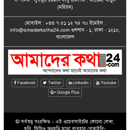
সম্পাদক : লুৎফুর রহমান বাবু প্রকাশক : ফাতেমা খাতুন
সাংবাদিকতায় কৃতিত্বের পুরস্কার
(মরিয়ম)
৮
পেলেন জুনেদ ফারহান
মোবাইল : +৩৩ ৭ ৫১ ১২ ৭৪ ৭০ ইমেইল :
info@amaderkatha24.com গুলশান - ১, ঢাকা - ১২১০,
এমপি মমতাজ আলোকে
বাংলাদেশ
৯
অভিনন্দন জানালো ‘মুন্সিগঞ্জ
জেলা প্রবাসী এসোসিয়েশন’
বেদে সম্প্রদায় নিয়ে প্যারিসে
১০
তথ্য-চলচ্চিত্র “ভাসমান জীবন”
প্রদর্শনী ও বাংলা নববর্ষ উদযাপন
Facebook
Twitter
Linkedin
Youtube
Google Plus
© সর্বস্বত্ব সংরক্ষিত । এই ওয়েবসাইটের কোনো লেখা,
ছবি, ভিডিও অনুমতি ছাড়া ব্যবহার বেআইনি।