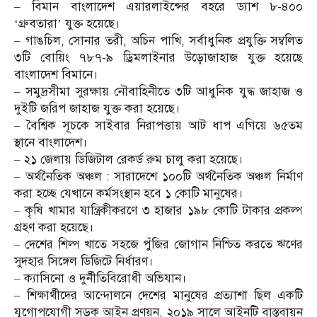
– বিমান বাংলাদেশ এয়ারলাইন্সের বহরে ড্যাশ ৮-৪০০
‘গ্রুবতারা’ যুক্ত হয়েছে।
– গাঙচিল, সোনার তরী, অচিন পাখি, সর্বাধুনিক প্রযুক্তি সম্বলিত
৩টি বোয়িং ৭৮৭-৯ ড্রিমলাইনার উড়োজাহাজ যুক্ত হয়েছে
বাংলাদেশ বিমানে।
– সমুদ্রসীমা সুরক্ষায় নৌবাহিনীতে ৩টি আধুনিক যুদ্ধ জাহাজ ও
দুইটি জরিপ জাহাজ যুক্ত করা হয়েছে।
– বৈশ্বিক সূচকে সাইবার নিরাপত্তায় আট ধাপ এগিয়ে ৬৫তম
স্থানে বাংলাদেশ।
– ২১ জেলায় ডিজিটাল রেকর্ড রুম চালু করা হয়েছে।
– অর্থনৈতিক অঞ্চল : সারাদেশে ১০০টি অর্থনৈতিক অঞ্চল নির্মাণ
করা হচ্ছে যেখানে কর্মসংস্থান হবে ১ কোটি মানুষের।
– কৃষি খামার যান্ত্রিকীকরণে ৩ হাজার ১৯৮ কোটি টাকার প্রকল্প
গ্রহণ করা হয়েছে।
– দেশের শিল্প খাতে সহজে পুঁজির জোগান নিশ্চিত করতে ঋণের
সুদহার সিঙ্গেল ডিজিটে নির্ধারণ।
– ক্যাসিনো ও দুর্নীতিবিরোধী অভিযান।
– শিক্ষার্থীদের আন্দোলনে দেশের মানুষের প্রত্যাশা ছিল একটি
যুগোপযোগী সড়ক আইন প্রণয়ন, ২০১৯ সালে আইনটি বাস্তবায়ন