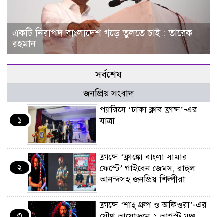
একটি নিরাপদ বাংলাদেশ গড়ে তুলতে চাই : তারেক
রহমান
সর্বশেষ
জনপ্রিয় সংবাদ
প্যারিসে ‘ঢাকা ক্লাব ফ্রান্স’-এর
১
যাত্রা
ফ্রান্সে ‘ফ্রাঙ্কো বাংলা সামার
২
ফেস্টে’ গাইবেন জেমস, রাহুল
আনন্দসহ জনপ্রিয় শিল্পীরা
ফ্রান্সে ‘শাহ্ গ্রুপ ও অফিওরা’-এর
৩
যৌথ আয়োজনে ২ আগস্ট মঞ্চ