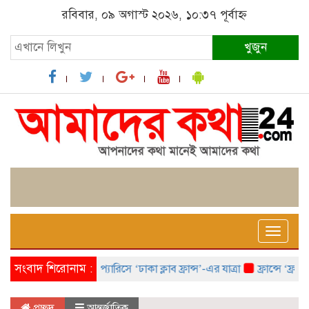
রবিবার, ০৯ অগাস্ট ২০২৬, ১০:৩৭ পূর্বাহ্ন
খুজুন
Toggle
naviga
সংবাদ শিরোনাম :
প্যারিসে ‘ঢাকা ক্লাব ফ্রান্স’-এর যাত্রা
ফ্রান্সে ‘ফ্রাঙ্ক
প্রচ্ছদ
আন্তর্জাতিক