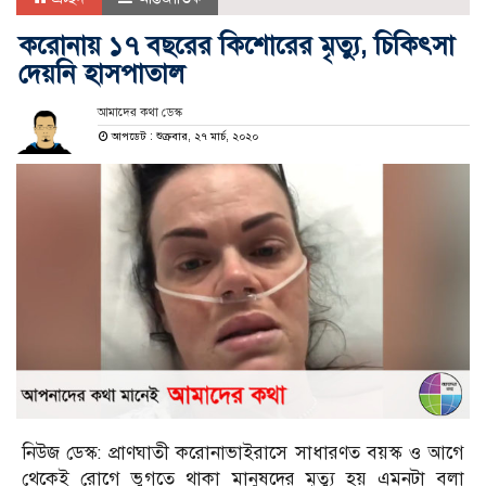
করোনায় ১৭ বছরের কিশোরের মৃত্যু, চিকিৎসা
দেয়নি হাসপাতাল
আমাদের কথা ডেস্ক
আপডেট : শুক্রবার, ২৭ মার্চ, ২০২০
নিউজ ডেস্ক: প্রাণঘাতী করোনাভাইরাসে সাধারণত বয়স্ক ও আগে
থেকেই রোগে ভুগতে থাকা মানুষদের মৃত্যু হয় এমনটা বলা