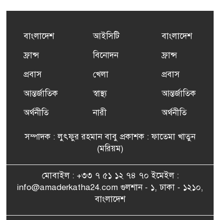
কর্মসংস্থান তৈরির লক্ষ্যে SAF-
৫
এর সম্পূর্ণ বিনামূল্যের সুশি
প্রশিক্ষণ কার্যক্রমের শুভ সূচনা
বাংলাদেশ
আইসিটি
বাংলাদেশ
ফ্রান্সসহ ইউরোপীয় দেশসমূহে
ফ্রান্স
বিনোদন
ফ্রান্স
৬
দাবদাহ: কারণ, প্রভাব ও করণীয়
প্রবাস
খেলা
প্রবাস
আন্তর্জাতিক
স্বাস্থ্য
আন্তর্জাতিক
ফ্রান্সে সংবর্ধিত হলেন যুক্তরাজ্য
৭
বিএনপি’র আহ্বায়ক কমিটির
অর্থনীতি
নারী
অর্থনীতি
সদস্য তপন
সম্পাদক : লুৎফুর রহমান বাবু প্রকাশক : ফাতেমা খাতুন
সাংবাদিকতায় কৃতিত্বের পুরস্কার
(মরিয়ম)
৮
পেলেন জুনেদ ফারহান
মোবাইল : +৩৩ ৭ ৫১ ১২ ৭৪ ৭০ ইমেইল :
info@amaderkatha24.com গুলশান - ১, ঢাকা - ১২১০,
এমপি মমতাজ আলোকে
বাংলাদেশ
৯
অভিনন্দন জানালো ‘মুন্সিগঞ্জ
জেলা প্রবাসী এসোসিয়েশন’