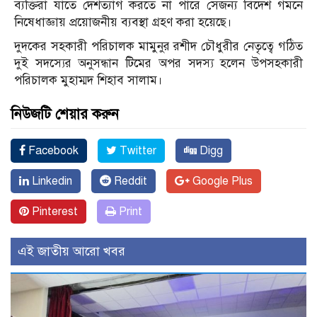
ব্যক্তিরা যাতে দেশত্যাগ করতে না পারে সেজন্য বিদেশ গমনে
নিষেধাজ্ঞায় প্রয়ােজনীয় ব্যবস্থা গ্রহণ করা হয়েছে।
দুদকের সহকারী পরিচালক মামুনুর রশীদ চৌধুরীর নেতৃত্বে গঠিত
দুই সদস্যের অনুসন্ধান টিমের অপর সদস্য হলেন উপসহকারী
পরিচালক মুহাম্মদ শিহাব সালাম।
নিউজটি শেয়ার করুন
Facebook
Twitter
Digg
Linkedin
Reddit
Google Plus
Pinterest
Print
এই জাতীয় আরো খবর