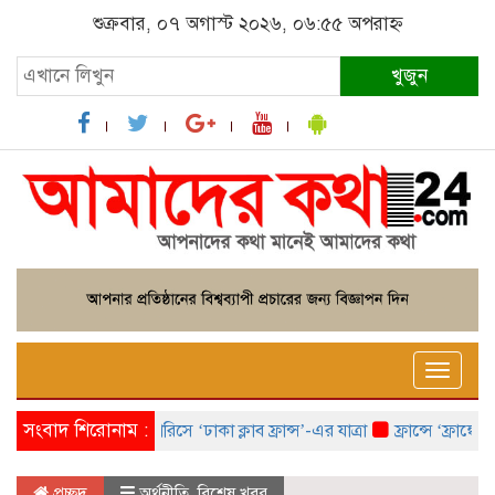
শুক্রবার, ০৭ অগাস্ট ২০২৬, ০৬:৫৫ অপরাহ্ন
খুজুন
Toggle
naviga
সংবাদ শিরোনাম :
প্যারিসে ‘ঢাকা ক্লাব ফ্রান্স’-এর যাত্রা
ফ্রান্সে ‘ফ্রাঙ্কো ব
প্রচ্ছদ
অর্থনীতি
,
বিশেষ খবর