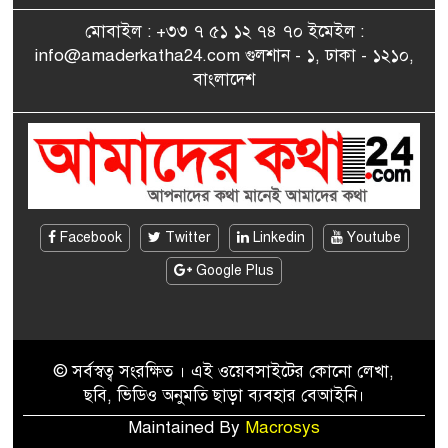
মোবাইল : +৩৩ ৭ ৫১ ১২ ৭৪ ৭০ ইমেইল :
info@amaderkatha24.com গুলশান - ১, ঢাকা - ১২১০,
এমপি মমতাজ আলোকে
বাংলাদেশ
৯
অভিনন্দন জানালো ‘মুন্সিগঞ্জ
জেলা প্রবাসী এসোসিয়েশন’
বেদে সম্প্রদায় নিয়ে প্যারিসে
১০
তথ্য-চলচ্চিত্র “ভাসমান জীবন”
প্রদর্শনী ও বাংলা নববর্ষ উদযাপন
Facebook
Twitter
Linkedin
Youtube
Google Plus
© সর্বস্বত্ব সংরক্ষিত । এই ওয়েবসাইটের কোনো লেখা,
ছবি, ভিডিও অনুমতি ছাড়া ব্যবহার বেআইনি।
Maintained By
Macrosys