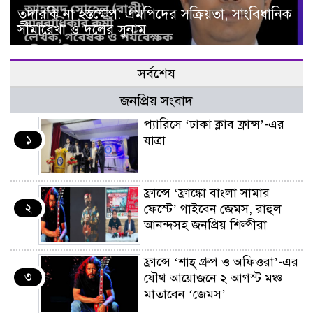
তদারকি না হস্তক্ষেপ: এমপিদের সক্রিয়তা, সাংবিধানিক
সীমারেখা ও দলের সুনাম
সর্বশেষ
জনপ্রিয় সংবাদ
প্যারিসে ‘ঢাকা ক্লাব ফ্রান্স’-এর
১
যাত্রা
ফ্রান্সে ‘ফ্রাঙ্কো বাংলা সামার
২
ফেস্টে’ গাইবেন জেমস, রাহুল
আনন্দসহ জনপ্রিয় শিল্পীরা
ফ্রান্সে ‘শাহ্ গ্রুপ ও অফিওরা’-এর
৩
যৌথ আয়োজনে ২ আগস্ট মঞ্চ
মাতাবেন ‘জেমস’