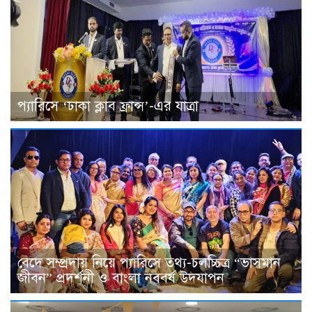
প্যারিসে ‘ঢাকা ক্লাব ফ্রান্স’-এর যাত্রা
বেদে সম্প্রদায় নিয়ে প্যারিসে তথ্য-চলচ্চিত্র “ভাসমান
জীবন” প্রদর্শনী ও বাংলা নববর্ষ উদযাপন