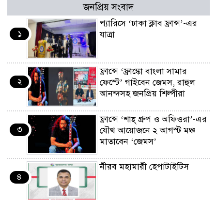
জনপ্রিয় সংবাদ
প্যারিসে ‘ঢাকা ক্লাব ফ্রান্স’-এর
১
যাত্রা
ফ্রান্সে ‘ফ্রাঙ্কো বাংলা সামার
২
ফেস্টে’ গাইবেন জেমস, রাহুল
আনন্দসহ জনপ্রিয় শিল্পীরা
ফ্রান্সে ‘শাহ্ গ্রুপ ও অফিওরা’-এর
৩
যৌথ আয়োজনে ২ আগস্ট মঞ্চ
মাতাবেন ‘জেমস’
নীরব মহামারী হেপাটাইটিস
৪
কর্মসংস্থান তৈরির লক্ষ্যে SAF-