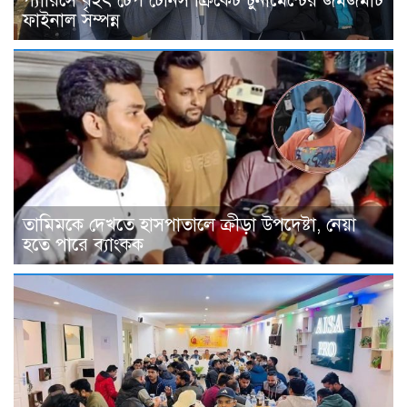
প‍্যারিসে বৃহৎ টেপ টেনিস ক্রিকেট টুর্নামেন্টের জমজমাট
ফাইনাল সম্পন্ন
তামিমকে দেখতে হাসপাতালে ক্রীড়া উপদেষ্টা, নেয়া
হতে পারে ব্যাংকক