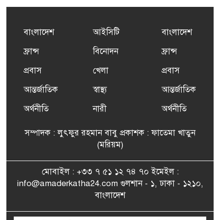
৫
এর সম্পূর্ণ বিনামূল্যের সুশি
প্রশিক্ষণ কার্যক্রমের শুভ সূচনা
বাংলাদেশ
আইসিটি
বাংলাদেশ
ফ্রান্সসহ ইউরোপীয় দেশসমূহে
ফ্রান্স
বিনোদন
ফ্রান্স
৬
দাবদাহ: কারণ, প্রভাব ও করণীয়
প্রবাস
খেলা
প্রবাস
আন্তর্জাতিক
স্বাস্থ্য
আন্তর্জাতিক
ফ্রান্সে সংবর্ধিত হলেন যুক্তরাজ্য
৭
বিএনপি’র আহ্বায়ক কমিটির
অর্থনীতি
নারী
অর্থনীতি
সদস্য তপন
সম্পাদক : লুৎফুর রহমান বাবু প্রকাশক : ফাতেমা খাতুন
সাংবাদিকতায় কৃতিত্বের পুরস্কার
(মরিয়ম)
৮
পেলেন জুনেদ ফারহান
মোবাইল : +৩৩ ৭ ৫১ ১২ ৭৪ ৭০ ইমেইল :
info@amaderkatha24.com গুলশান - ১, ঢাকা - ১২১০,
এমপি মমতাজ আলোকে
বাংলাদেশ
৯
অভিনন্দন জানালো ‘মুন্সিগঞ্জ
জেলা প্রবাসী এসোসিয়েশন’