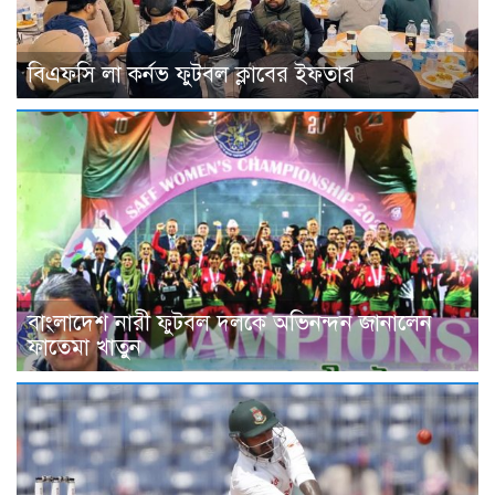
বিএফসি লা কর্নভ ফুটবল ক্লাবের ইফতার
বাংলাদেশ নারী ফুটবল দলকে অভিনন্দন জানালেন
ফাতেমা খাতুন