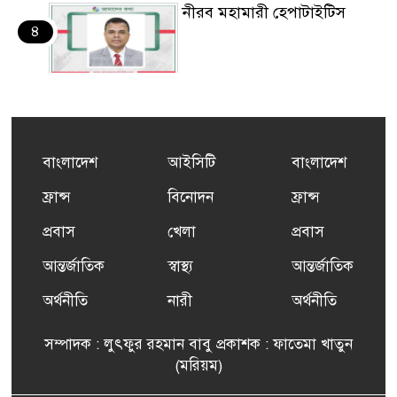
নীরব মহামারী হেপাটাইটিস
৪
কর্মসংস্থান তৈরির লক্ষ্যে SAF-
৫
এর সম্পূর্ণ বিনামূল্যের সুশি
প্রশিক্ষণ কার্যক্রমের শুভ সূচনা
বাংলাদেশ
আইসিটি
বাংলাদেশ
ফ্রান্সসহ ইউরোপীয় দেশসমূহে
ফ্রান্স
বিনোদন
ফ্রান্স
৬
দাবদাহ: কারণ, প্রভাব ও করণীয়
প্রবাস
খেলা
প্রবাস
আন্তর্জাতিক
স্বাস্থ্য
আন্তর্জাতিক
ফ্রান্সে সংবর্ধিত হলেন যুক্তরাজ্য
৭
বিএনপি’র আহ্বায়ক কমিটির
অর্থনীতি
নারী
অর্থনীতি
সদস্য তপন
সম্পাদক : লুৎফুর রহমান বাবু প্রকাশক : ফাতেমা খাতুন
সাংবাদিকতায় কৃতিত্বের পুরস্কার
(মরিয়ম)
৮
পেলেন জুনেদ ফারহান