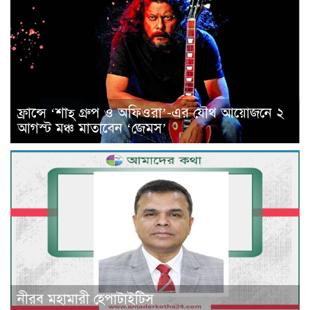
ফ্রান্সে ‘শাহ্ গ্রুপ ও অফিওরা’-এর যৌথ আয়োজনে ২
আগস্ট মঞ্চ মাতাবেন ‘জেমস’
নীরব মহামারী হেপাটাইটিস