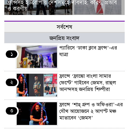
ফ্রান্সসহ ইউরোপীয় দেশসমূহে দাবদাহ: কারণ, প্রভাব
ও করণীয়
সর্বশেষ
জনপ্রিয় সংবাদ
প্যারিসে ‘ঢাকা ক্লাব ফ্রান্স’-এর
১
যাত্রা
ফ্রান্সে ‘ফ্রাঙ্কো বাংলা সামার
২
ফেস্টে’ গাইবেন জেমস, রাহুল
আনন্দসহ জনপ্রিয় শিল্পীরা
ফ্রান্সে ‘শাহ্ গ্রুপ ও অফিওরা’-এর
৩
যৌথ আয়োজনে ২ আগস্ট মঞ্চ
মাতাবেন ‘জেমস’