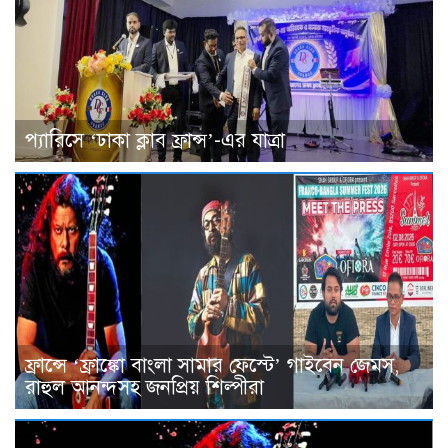
প্যারিসে ‘ঢাকা ক্লাব ফ্রান্স’-এর যাত্রা
ফ্রান্সে ‘ফ্রাঙ্কো বাংলা সামার ফেস্টে’ গাইবেন জেমস,
রাহুল আনন্দসহ জনপ্রিয় শিল্পীরা