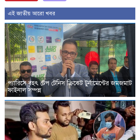
এই জাতীয় আরো খবর
প‍্যারিসে বৃহৎ টেপ টেনিস ক্রিকেট টুর্নামেন্টের জমজমাট
ফাইনাল সম্পন্ন