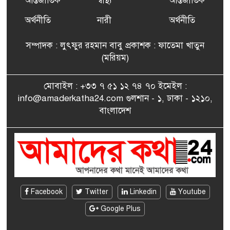
আন্তর্জাতিক
স্বাস্থ্য
আন্তর্জাতিক
ফ্রান্সে সংবর্ধিত হলেন যুক্তরাজ্য
৭
বিএনপি’র আহ্বায়ক কমিটির
অর্থনীতি
নারী
অর্থনীতি
সদস্য তপন
সম্পাদক : লুৎফুর রহমান বাবু প্রকাশক : ফাতেমা খাতুন
সাংবাদিকতায় কৃতিত্বের পুরস্কার
(মরিয়ম)
৮
পেলেন জুনেদ ফারহান
মোবাইল : +৩৩ ৭ ৫১ ১২ ৭৪ ৭০ ইমেইল :
info@amaderkatha24.com গুলশান - ১, ঢাকা - ১২১০,
এমপি মমতাজ আলোকে
বাংলাদেশ
৯
অভিনন্দন জানালো ‘মুন্সিগঞ্জ
জেলা প্রবাসী এসোসিয়েশন’
বেদে সম্প্রদায় নিয়ে প্যারিসে
১০
তথ্য-চলচ্চিত্র “ভাসমান জীবন”
প্রদর্শনী ও বাংলা নববর্ষ উদযাপন
Facebook
Twitter
Linkedin
Youtube
Google Plus