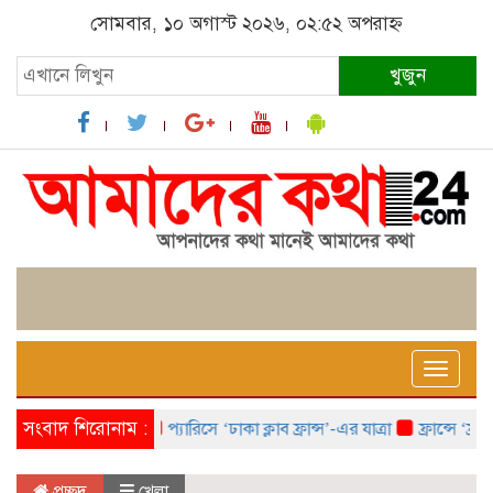
সোমবার, ১০ অগাস্ট ২০২৬, ০২:৫২ অপরাহ্ন
খুজুন
Toggle
naviga
সংবাদ শিরোনাম :
প্যারিসে ‘ঢাকা ক্লাব ফ্রান্স’-এর যাত্রা
ফ্রান্সে ‘ফ্রাঙ্ক
প্রচ্ছদ
খেলা