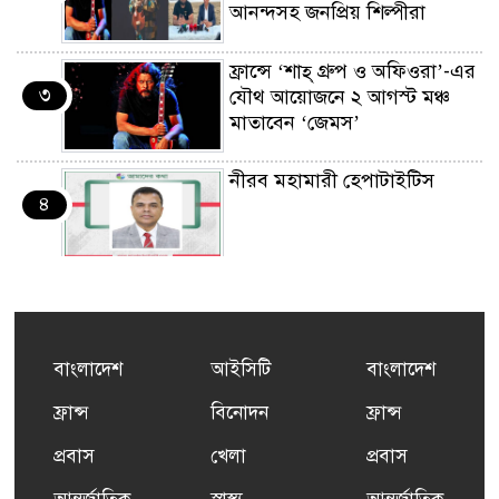
আনন্দসহ জনপ্রিয় শিল্পীরা
ফ্রান্সে ‘শাহ্ গ্রুপ ও অফিওরা’-এর
৩
যৌথ আয়োজনে ২ আগস্ট মঞ্চ
মাতাবেন ‘জেমস’
নীরব মহামারী হেপাটাইটিস
৪
কর্মসংস্থান তৈরির লক্ষ্যে SAF-
৫
এর সম্পূর্ণ বিনামূল্যের সুশি
প্রশিক্ষণ কার্যক্রমের শুভ সূচনা
বাংলাদেশ
আইসিটি
বাংলাদেশ
ফ্রান্সসহ ইউরোপীয় দেশসমূহে
ফ্রান্স
বিনোদন
ফ্রান্স
৬
দাবদাহ: কারণ, প্রভাব ও করণীয়
প্রবাস
খেলা
প্রবাস