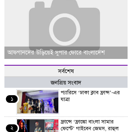
আফগানদের উড়িয়েই সুপার ফোরে বাংলাদেশ
সর্বশেষ
জনপ্রিয় সংবাদ
প্যারিসে ‘ঢাকা ক্লাব ফ্রান্স’-এর
১
যাত্রা
ফ্রান্সে ‘ফ্রাঙ্কো বাংলা সামার
২
ফেস্টে’ গাইবেন জেমস, রাহুল